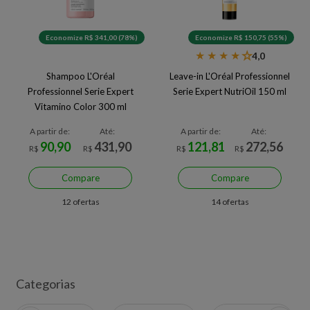
Economize R$ 341,00 (78%)
Economize R$ 150,75 (55%)
★
★
★
★
★
4,0
Shampoo L'Oréal
Leave-in L'Oréal Professionnel
Professionnel Serie Expert
Serie Expert NutriOil 150 ml
Vitamino Color 300 ml
A partir de:
Até:
A partir de:
Até:
90,90
431,90
121,81
272,56
R$
R$
R$
R$
Compare
Compare
12 ofertas
14 ofertas
Categorias