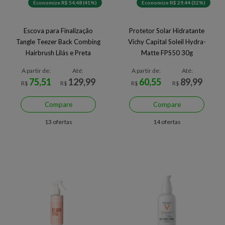
Economize R$ 54,48 (41%)
Economize R$ 29,44 (32%)
Escova para Finalização
Protetor Solar Hidratante
Tangle Teezer Back Combing
Vichy Capital Soleil Hydra-
Hairbrush Lilás e Preta
Matte FPS50 30g
A partir de:
Até:
A partir de:
Até:
75,51
129,99
60,55
89,99
R$
R$
R$
R$
Compare
Compare
13 ofertas
14 ofertas