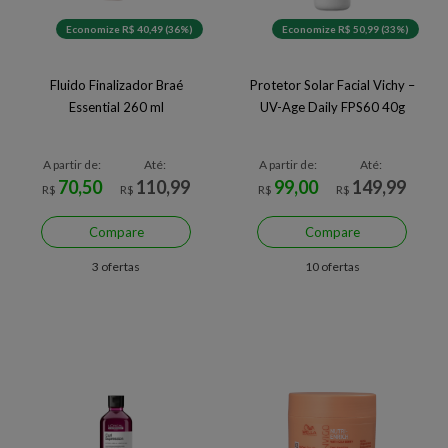
Economize R$ 40,49 (36%)
Economize R$ 50,99 (33%)
Fluido Finalizador Braé
Protetor Solar Facial Vichy –
Essential 260 ml
UV-Age Daily FPS60 40g
A partir de:
Até:
A partir de:
Até:
70,50
110,99
99,00
149,99
R$
R$
R$
R$
Compare
Compare
3 ofertas
10 ofertas