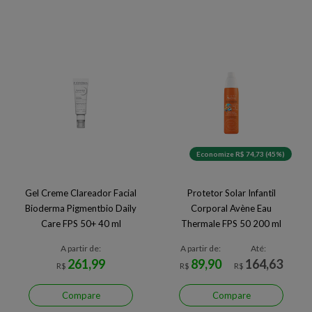
Economize R$ 74,73 (45%)
Gel Creme Clareador Facial
Protetor Solar Infantil
Bioderma Pigmentbio Daily
Corporal Avène Eau
Care FPS 50+ 40 ml
Thermale FPS 50 200 ml
A partir de:
A partir de:
Até:
261,99
89,90
164,63
R$
R$
R$
Compare
Compare