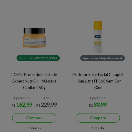
Economize R$ 67,00 (29%)
Apenas uma loja disponível
L'Oréal Professionnel Serie
Protetor Solar Facial Cetaphil
Expert NutriOil - Máscara
– Sun Light FPS60 Sem Cor
Capilar 250g
50ml
A partir de:
Até:
A partir de:
162,99
229,99
83,99
R$
R$
R$
Compare
Compare
7 ofertas
1 oferta