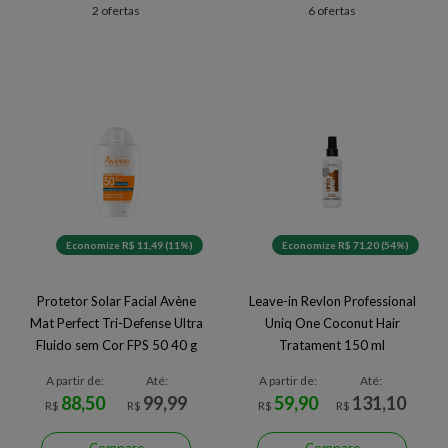
2 ofertas
6 ofertas
Economize R$ 11,49 (11%)
Economize R$ 71,20 (54%)
Protetor Solar Facial Avène
Leave-in Revlon Professional
Mat Perfect Tri-Defense Ultra
Uniq One Coconut Hair
Fluido sem Cor FPS 50 40 g
Tratament 150 ml
A partir de:
Até:
A partir de:
Até:
88,50
99,99
59,90
131,10
R$
R$
R$
R$