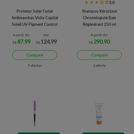
★
★
★
★
★
3,0
Protetor Solar Facial
Shampoo Kérastase
Antimanchas Vichy Capital
Chronologiste Bain
Soleil UV-Pigment Control
Régénérant 250 ml
FPS 60 2.0 40 g
A partir de:
Até:
A partir de:
87,99
124,99
290,90
R$
R$
R$
Compare
Compare
7 ofertas
1 oferta