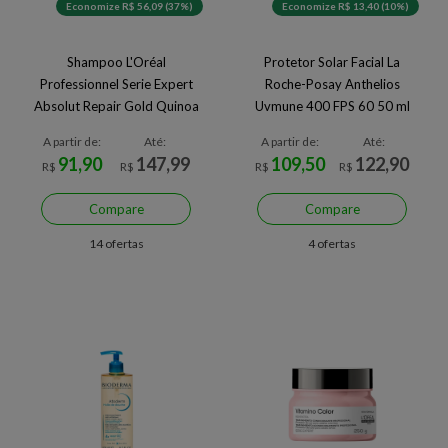
Economize R$ 56,09 (37%)
Economize R$ 13,40 (10%)
Shampoo L'Oréal
Protetor Solar Facial La
Professionnel Serie Expert
Roche-Posay Anthelios
Absolut Repair Gold Quinoa
Uvmune 400 FPS 60 50 ml
300 ml
A partir de:
Até:
A partir de:
Até:
91,90
147,99
109,50
122,90
R$
R$
R$
R$
Compare
Compare
14 ofertas
4 ofertas