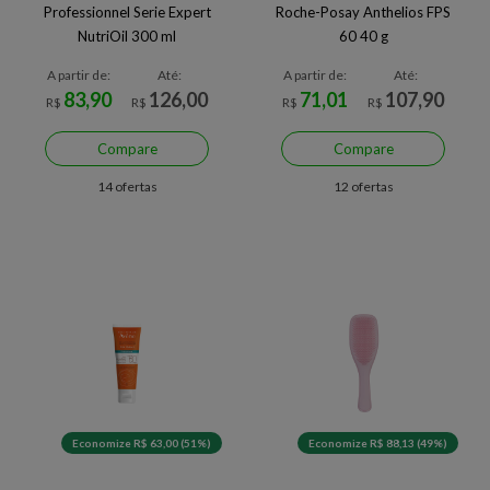
Professionnel Serie Expert
Roche-Posay Anthelios FPS
NutriOil 300 ml
60 40 g
A partir de:
Até:
A partir de:
Até:
83,90
126,00
71,01
107,90
R$
R$
R$
R$
Compare
Compare
14 ofertas
12 ofertas
Economize R$ 63,00 (51%)
Economize R$ 88,13 (49%)