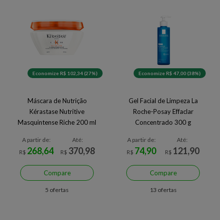
Economize R$ 102,34 (27%)
Economize R$ 47,00 (38%)
Máscara de Nutrição
Gel Facial de Limpeza La
Kérastase Nutritive
Roche-Posay Effaclar
Masquintense Riche 200 ml
Concentrado 300 g
A partir de:
Até:
A partir de:
Até:
268,64
370,98
74,90
121,90
R$
R$
R$
R$
Compare
Compare
5 ofertas
13 ofertas