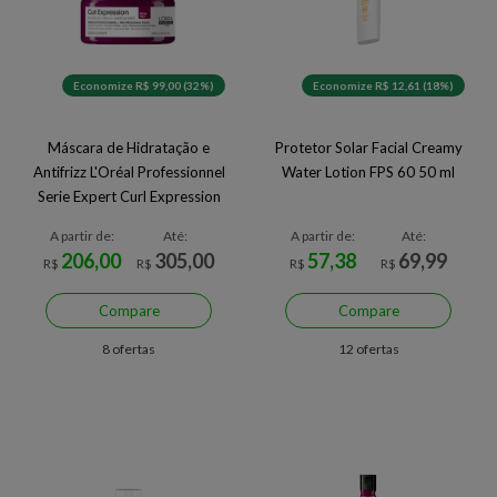
Economize R$ 99,00 (32%)
Economize R$ 12,61 (18%)
Máscara de Hidratação e
Protetor Solar Facial Creamy
Antifrizz L'Oréal Professionnel
Water Lotion FPS 60 50 ml
Serie Expert Curl Expression
Riche 250 ml
A partir de:
Até:
A partir de:
Até:
206,00
305,00
57,38
69,99
R$
R$
R$
R$
Compare
Compare
8 ofertas
12 ofertas