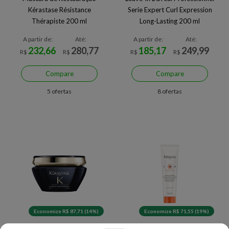
Kérastase Résistance
Serie Expert Curl Expression
Thérapiste 200 ml
Long-Lasting 200 ml
A partir de:
Até:
A partir de:
Até:
232,66
280,77
185,17
249,99
R$
R$
R$
R$
Compare
Compare
5 ofertas
8 ofertas
Economize R$ 87,71 (14%)
Economize R$ 71,55 (19%)