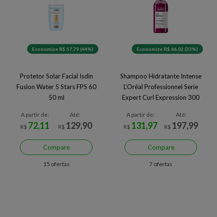
Economize R$ 57,79 (44%)
Economize R$ 66,02 (33%)
Protetor Solar Facial Isdin
Shampoo Hidratante Intense
Fusion Water 5 Stars FPS 60
L'Oréal Professionnel Serie
50 ml
Expert Curl Expression 300
ml
A partir de:
Até:
A partir de:
Até:
72,11
129,90
131,97
197,99
R$
R$
R$
R$
Compare
Compare
15 ofertas
7 ofertas