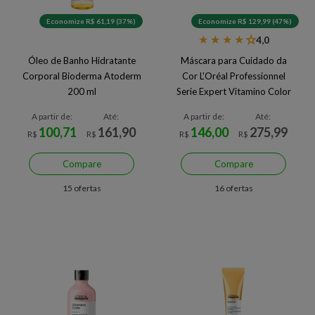
Economize R$ 61,19 (37%)
Economize R$ 129,99 (47%)
★
★
★
★
★
4,0
Óleo de Banho Hidratante
Máscara para Cuidado da
Corporal Bioderma Atoderm
Cor L'Oréal Professionnel
200 ml
Serie Expert Vitamino Color
250 g
A partir de:
Até:
A partir de:
Até:
100,71
161,90
146,00
275,99
R$
R$
R$
R$
Compare
Compare
15 ofertas
16 ofertas