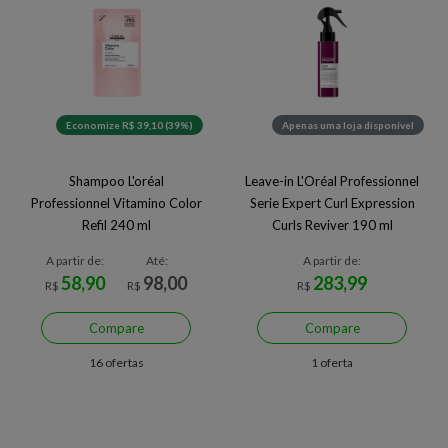
Economize R$ 39,10 (39%)
Apenas uma loja disponível
Shampoo L'oréal
Leave-in L'Oréal Professionnel
Professionnel Vitamino Color
Serie Expert Curl Expression
Refil 240 ml
Curls Reviver 190 ml
A partir de:
Até:
A partir de:
58,90
98,00
283,99
R$
R$
R$
Compare
Compare
16 ofertas
1 oferta