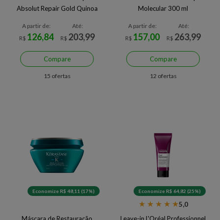
Absolut Repair Gold Quinoa
Molecular 300 ml
200 ml
A partir de:
Até:
A partir de:
Até:
126,84
203,99
157,00
263,99
R$
R$
R$
R$
Compare
Compare
15 ofertas
12 ofertas
Economize R$ 48,11 (17%)
Economize R$ 64,82 (25%)
★
★
★
★
★
5,0
Máscara de Restauração
Leave-in L'Oréal Professionnel