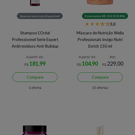
Apenas uma loja disponível
Economize R$ 124,10 (54%)
★
★
★
★
★
3,0
Shampoo L'Oréal
Máscara de Nutrição Wella
Professionnel Serie Expert
Professionals Invigo Nutri
Antirresíduos Anti-Buildup
Enrich 150 ml
Curl Expression 300ml
A partir de:
A partir de:
Até:
181,99
104,90
229,00
R$
R$
R$
Compare
Compare
1 oferta
15 ofertas