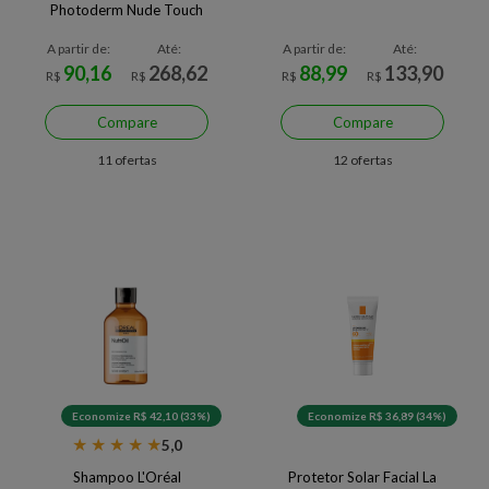
Photoderm Nude Touch
Muito Claro 40 ml
A partir de:
Até:
A partir de:
Até:
90,16
268,62
88,99
133,90
R$
R$
R$
R$
Compare
Compare
11 ofertas
12 ofertas
Economize R$ 42,10 (33%)
Economize R$ 36,89 (34%)
★
★
★
★
★
5,0
Shampoo L'Oréal
Protetor Solar Facial La