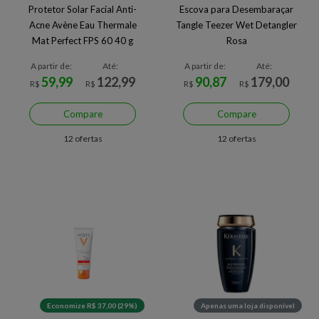
Protetor Solar Facial Anti-
Escova para Desembaraçar
Acne Avène Eau Thermale
Tangle Teezer Wet Detangler
Mat Perfect FPS 60 40 g
Rosa
A partir de:
Até:
A partir de:
Até:
59,99
122,99
90,87
179,00
R$
R$
R$
R$
Compare
Compare
12 ofertas
12 ofertas
Economize R$ 37,00 (29%)
Apenas uma loja disponível