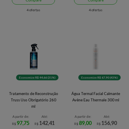
Compare
Compare
4 ofertas
4 ofertas
Economize R$ 44,66 (31%)
Economize R$ 67,90 (43%)
Tratamento de Reconstrução
Água Termal Facial Calmante
Truss Uso Obrigatório 260
Avène Eau Thermale 300 ml
ml
A partir de:
Até:
A partir de:
Até:
97,75
142,41
89,00
156,90
R$
R$
R$
R$