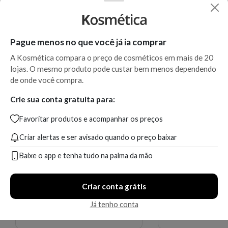
Máscara de Hidratação
Leave-in Kérastase Nutritive
Kérastase Chronologiste
Nectar Thermique 150 ml
Intense Régénérant 200 ml
Pague menos no que você já ia comprar
A partir de:
Até:
A partir de:
Até:
A Kosmética compara o preço de cosméticos em mais de 20
506,29
594,00
289,45
361,00
R$
R$
R$
R$
lojas. O mesmo produto pode custar bem menos dependendo
de onde você compra.
Compare
Compare
Crie sua conta gratuita para:
6 ofertas
6 ofertas
Favoritar produtos e acompanhar os preços
Criar alertas e ser avisado quando o preço baixar
Baixe o app e tenha tudo na palma da mão
Lojas
Ver tudo
Criar conta grátis
Já tenho conta