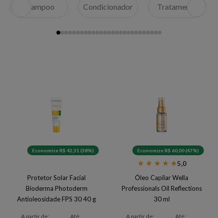
Shampoo
Condicionador
Tratamento
Economize R$ 42,31 (38%)
Economize R$ 60,00 (47%)
★
★
★
★
★
5,0
Protetor Solar Facial
Óleo Capilar Wella
Bioderma Photoderm
Professionals Oil Reflections
Antioleosidade FPS 30 40 g
30 ml
A partir de:
Até:
A partir de:
Até: