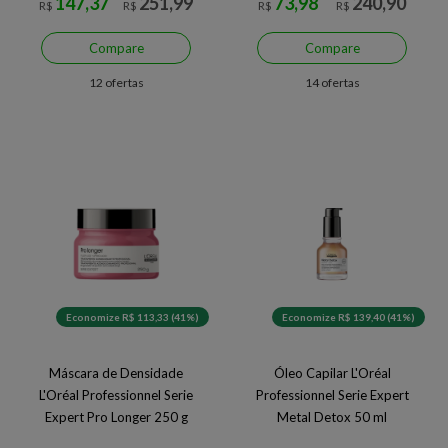
147,37
251,99
73,98
240,90
R$
R$
R$
R$
Compare
Compare
12 ofertas
14 ofertas
Economize R$ 113,33 (41%)
Economize R$ 139,40 (41%)
Máscara de Densidade
Óleo Capilar L'Oréal
L'Oréal Professionnel Serie
Professionnel Serie Expert
Expert Pro Longer 250 g
Metal Detox 50 ml