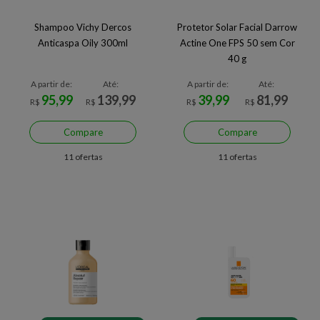
Shampoo Vichy Dercos
Protetor Solar Facial Darrow
Anticaspa Oily 300ml
Actine One FPS 50 sem Cor
40 g
A partir de:
Até:
A partir de:
Até:
95,99
139,99
39,99
81,99
R$
R$
R$
R$
Compare
Compare
11 ofertas
11 ofertas