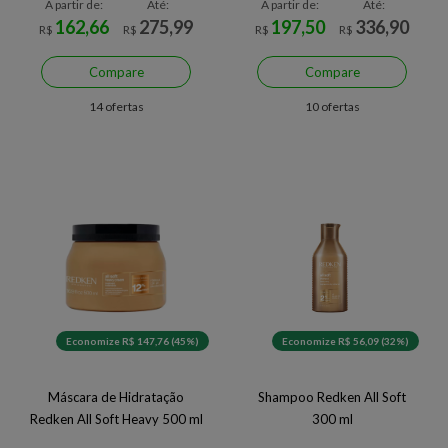
A partir de:
Até:
A partir de:
Até:
162,66
275,99
197,50
336,90
R$
R$
R$
R$
Compare
Compare
14 ofertas
10 ofertas
Economize R$ 147,76 (45%)
Economize R$ 56,09 (32%)
Máscara de Hidratação
Shampoo Redken All Soft
Redken All Soft Heavy 500 ml
300 ml