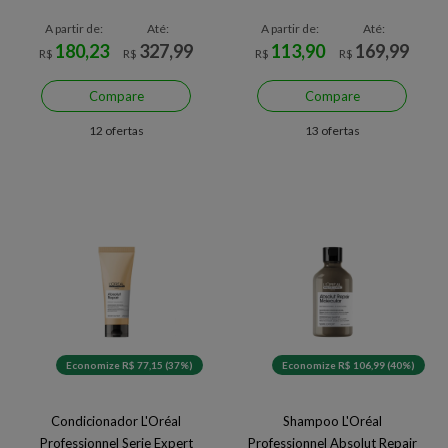
A partir de:
Até:
A partir de:
Até:
180,23
327,99
113,90
169,99
R$
R$
R$
R$
Compare
Compare
12 ofertas
13 ofertas
Economize R$ 77,15 (37%)
Economize R$ 106,99 (40%)
Condicionador L'Oréal
Shampoo L'Oréal
Professionnel Serie Expert
Professionnel Absolut Repair