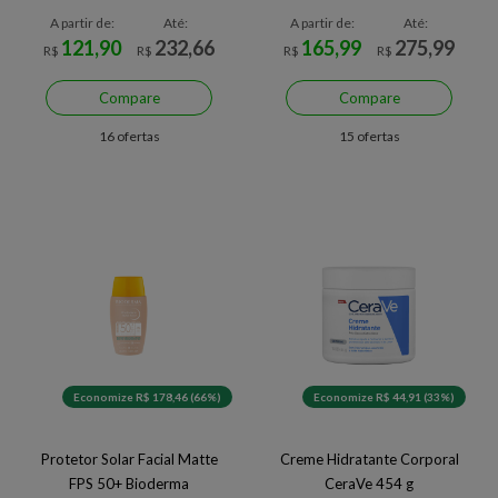
Quinoa 250 g
A partir de:
Até:
A partir de:
Até:
121,90
232,66
165,99
275,99
R$
R$
R$
R$
Compare
Compare
16 ofertas
15 ofertas
Economize R$ 178,46 (66%)
Economize R$ 44,91 (33%)
Protetor Solar Facial Matte
Creme Hidratante Corporal
FPS 50+ Bioderma
CeraVe 454 g