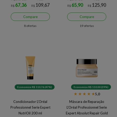
67,36
109,67
65,90
125,90
R$
R$
R$
R$
Compare
Compare
8 ofertas
19 ofertas
Economize R$ 110,76 (47%)
Economize R$ 110,00 (39%)
★
★
★
★
★
5,0
Condicionador L'Oréal
Máscara de Reparação
Professionnel Serie Expert
L'Oréal Professionnel Serie
NutriOil 200 ml
Expert Absolut Repair Gold