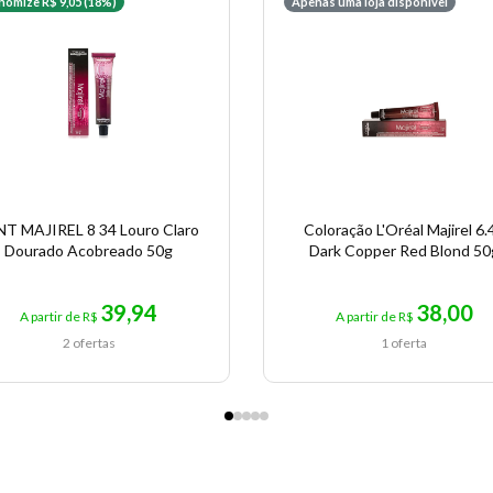
nomize R$ 9,05 (18%)
Apenas uma loja disponível
NT MAJIREL 8 34 Louro Claro
Coloração L'Oréal Majirel 6.
Dourado Acobreado 50g
Dark Copper Red Blond 50
39,94
38,00
A partir de R$
A partir de R$
2 ofertas
1 oferta