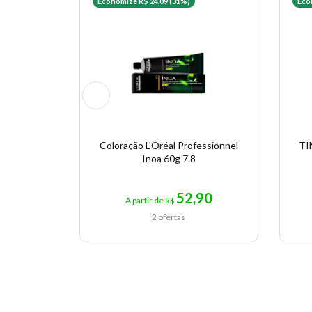
Economize R$ 24,09 (31%)
Eco
Coloração L'Oréal Professionnel
TI
Inoa 60g 7.8
52,90
A partir de R$
2 ofertas