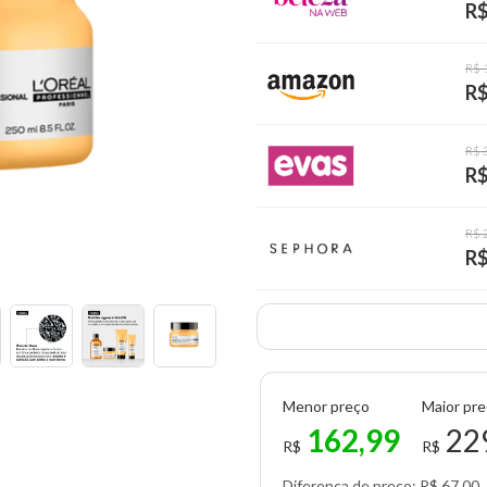
R$
R$ 
R$
R$ 
R$
R$ 
R$
Menor preço
Maior pr
162,99
22
R$
R$
Diferença de preço: R$ 67,00