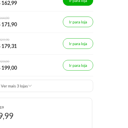
Ir para loja
 162,99
164,00
Ir para loja
 171,90
329,90
Ir para loja
 179,31
223,00
Ir para loja
 199,00
Ver mais 3 lojas
eço
9,99