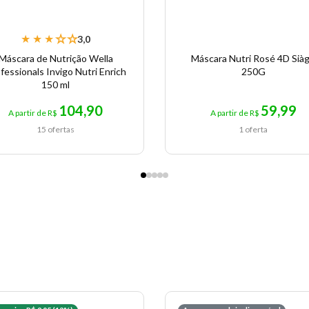
★
★
★
★
★
3,0
Máscara de Nutrição Wella
Máscara Nutri Rosé 4D Sià
fessionals Invigo Nutri Enrich
250G
150 ml
104,90
59,99
A partir de R$
A partir de R$
15 ofertas
1 oferta