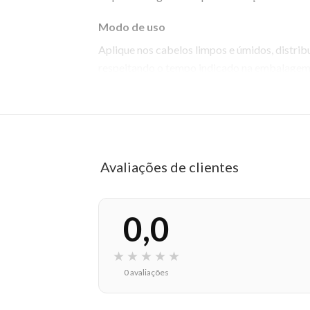
Modo de uso
Aplique nos cabelos limpos e úmidos, distri
respeitando o tempo indicado na embalagem
EAN: 7899706205016 - 154
✨ Descrição gerada por IA a partir de dados das lojas
Avaliações de clientes
0,0
★
★
★
★
★
0 avaliações