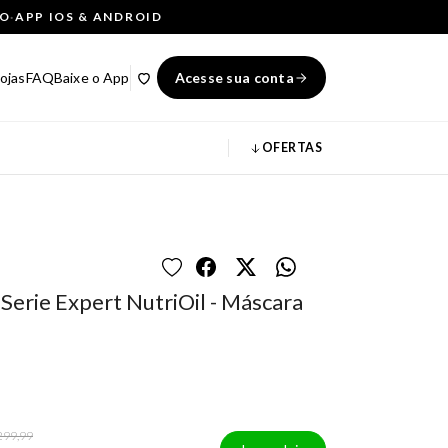
ÇO
·
APP IOS & ANDROID
ojas
FAQ
Baixe o App
Acesse sua conta
OFERTAS
 Serie Expert NutriOil - Máscara
299,99