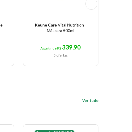
ge
Keune Care Vital Nutrition -
Lowell Pr
Máscara 500ml
Fi
339,90
A partir de R$
A pa
5 ofertas
Ver tudo