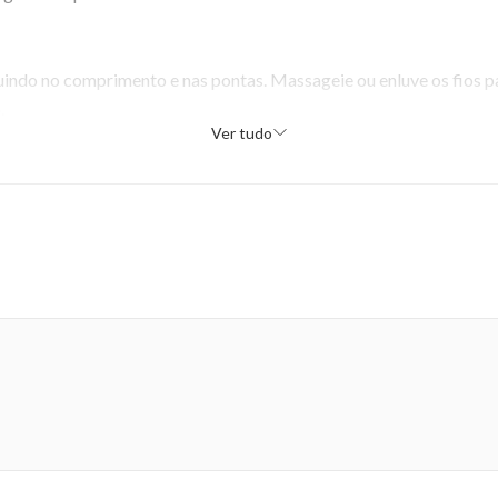
buindo no comprimento e nas pontas. Massageie ou enluve os fios 
.
Ver tudo