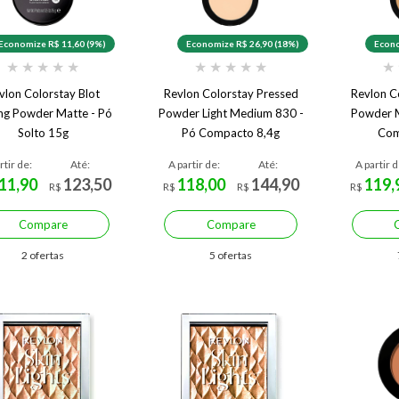
Economize R$ 11,60 (9%)
Economize R$ 26,90 (18%)
Econo
★
★
★
★
★
★
★
★
★
★
★
vlon Colorstay Blot
Revlon Colorstay Pressed
Revlon C
ing Powder Matte - Pó
Powder Light Medium 830 -
Powder 
Solto 15g
Pó Compacto 8,4g
Com
rtir de:
Até:
A partir de:
Até:
A partir d
11,90
123,50
118,00
144,90
119,
R$
R$
R$
R$
Compare
Compare
2 ofertas
5 ofertas