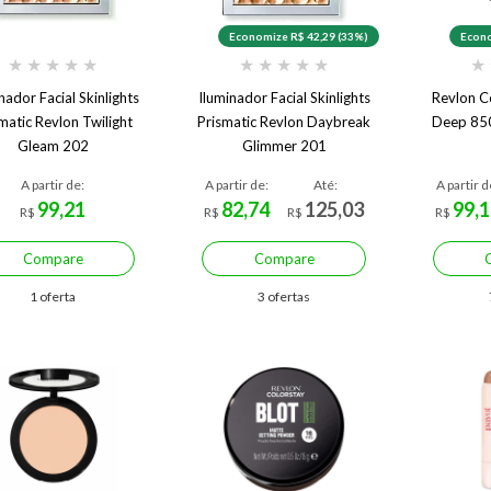
Economize R$ 42,29 (33%)
Econo
★
★
★
★
★
★
★
★
★
★
★
nador Facial Skinlights
Iluminador Facial Skinlights
Revlon C
matic Revlon Twilight
Prismatic Revlon Daybreak
Deep 85
Gleam 202
Glimmer 201
A partir de:
A partir de:
Até:
A partir d
99,21
82,74
125,03
99,1
R$
R$
R$
R$
Compare
Compare
1 oferta
3 ofertas