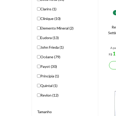
Clarins (1)
Clinique (10)
Re
Elemento Mineral (2)
Sett
Eudora (13)
John Frieda (1)
A pa
1
R$
Océane (79)
Payot (30)
Principia (1)
Quintal (1)
Revlon (12)
Tamanho