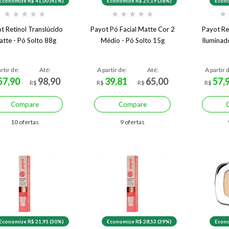
Economize R$ 41,00 (41%)
Economize R$ 25,19 (38%)
Econo
★
★
★
★
★
★
★
★
★
★
★
t Retinol Translúcido
Payot Pó Facial Matte Cor 2
Payot Re
tte - Pó Solto 88g
Médio - Pó Solto 15g
Iluminad
rtir de:
Até:
A partir de:
Até:
A partir 
57,90
98,90
39,81
65,00
57,
R$
R$
R$
R$
Compare
Compare
10 ofertas
9 ofertas
Economize R$ 21,91 (30%)
Economize R$ 28,53 (39%)
Econo