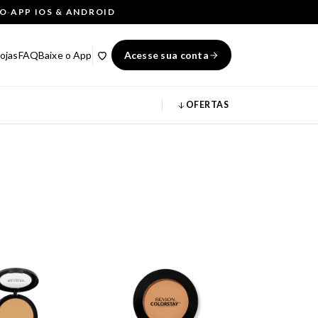
ÇO
·
APP IOS & ANDROID
ojas
FAQ
Baixe o App
Acesse sua conta
OFERTAS