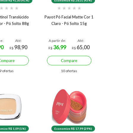
mize R$ 41,00 (41%)
Economize R$ 28,01 (43%)
★
★
★
★
★
★
★
★
★
tinol Translúcido
Payot Pó Facial Matte Cor 1
or - Pó Solto 88g
Claro - Pó Solto 15g
de:
Até:
A partir de:
Até:
90
98,90
36,99
65,00
R$
R$
R$
Compare
Compare
9 ofertas
10 ofertas
mize R$ 1,09 (1%)
Economize R$ 17,99 (29%)