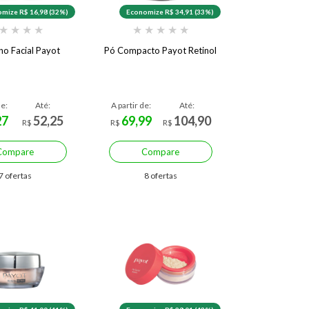
mize R$ 16,98 (32%)
Economize R$ 34,91 (33%)
★
★
★
★
★
★
★
★
★
no Facial Payot
Pó Compacto Payot Retinol
de:
Até:
A partir de:
Até:
27
52,25
69,99
104,90
R$
R$
R$
Compare
Compare
7 ofertas
8 ofertas