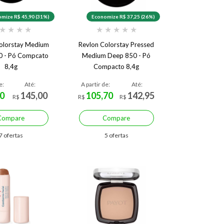
mize R$ 45,90 (31%)
Economize R$ 37,25 (26%)
★
★
★
★
★
★
★
★
★
olorstay Medium
Revlon Colorstay Pressed
0 - Pó Compcato
Medium Deep 850 - Pó
8,4g
Compacto 8,4g
e:
Até:
A partir de:
Até:
0
145,00
105,70
142,95
R$
R$
R$
Compare
Compare
7 ofertas
5 ofertas