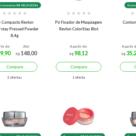
Economize R$ 48,10 (32%)
Econo
★
★
★
★
★
★
★
★
★
★
★
ó Compacto Revlon
Pó Fixador de Maquiagem
Contor
rstay Pressed Powder
Revlon ColorStay Blot
8,4g
rtir de:
Até:
A partir de:
A partir 
99,90
148,00
98,12
35,
R$
R$
R$
Compare
Compare
2 ofertas
1 oferta