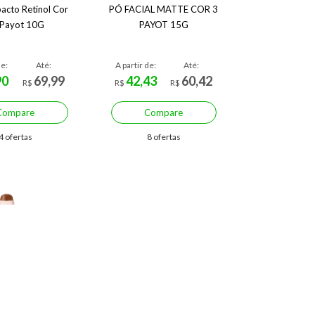
cto Retinol Cor
PÓ FACIAL MATTE COR 3
 Payot 10G
PAYOT 15G
de:
Até:
A partir de:
Até:
90
69,99
42,43
60,42
R$
R$
R$
Compare
Compare
4 ofertas
8 ofertas
mize R$ 17,81 (31%)
Economize R$ 38,13 (41%)
no Facial Cor 2
Pó Compacto Payot Retinol
o Payot 7,5G
Cor 20