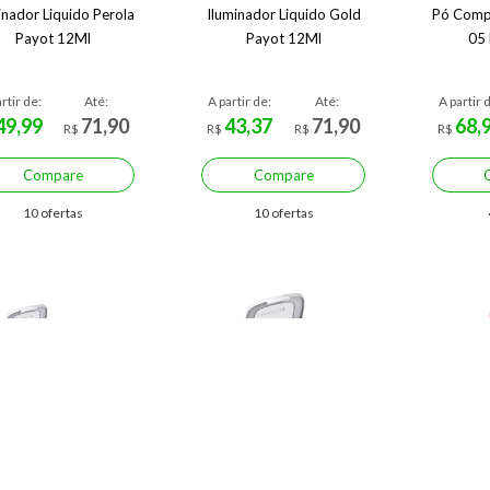
inador Liquido Perola
Iluminador Liquido Gold
Pó Compa
Payot 12Ml
Payot 12Ml
05
rtir de:
Até:
A partir de:
Até:
A partir 
49,99
71,90
43,37
71,90
68,
R$
R$
R$
R$
Compare
Compare
10 ofertas
10 ofertas
Economize R$ 24,58 (26%)
Economize R$ 24,34 (32%)
Econo
COMPACTO RETINOL
PÓ COMPACTO RETINOL
Contor
OR 30 PAYOT 10g
COR 50 PAYOT 10g
Medi