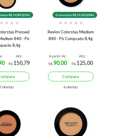
mize R$ 30,89 (20%)
Economize R$ 35,00 (28%)
★
★
★
★
★
★
★
★
★
olorstay Pressed
Revlon Colorstay Medium
Medium 840 - Pó
840 - Pó Compcato 8,4g
pacto 8,4g
e:
Até:
A partir de:
Até:
90
150,79
90,00
125,00
R$
R$
R$
Compare
Compare
7 ofertas
6 ofertas