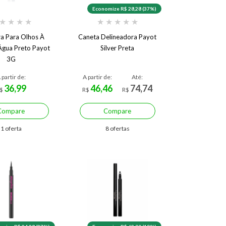
Economize R$ 28,28 (37%)
★
★
★
★
★
★
★
★
★
ra Para Olhos À
Caneta Delineadora Payot
Água Preto Payot
Silver Preta
3G
 partir de:
A partir de:
Até:
36,99
46,46
74,74
$
R$
R$
Compare
Compare
1 oferta
8 ofertas