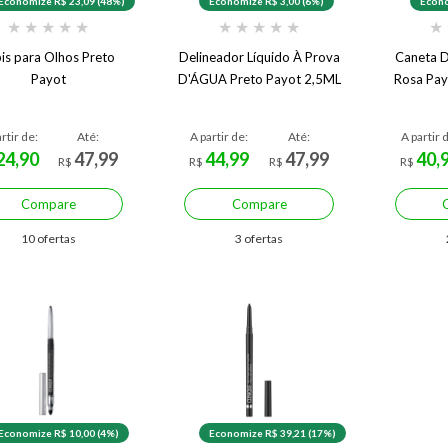
Economize R$ 23,09 (48%)
Economize R$ 3,00 (6%)
Econo
★
★
★
★
★
★
★
★
★
★
★
is para Olhos Preto
Delineador Líquido À Prova
Caneta D
Payot
D'ÁGUA Preto Payot 2,5ML
Rosa Pay
rtir de:
Até:
A partir de:
Até:
A partir 
24,90
47,99
44,99
47,99
40,
R$
R$
R$
R$
Compare
Compare
10 ofertas
3 ofertas
Economize R$ 10,00 (4%)
Economize R$ 39,21 (17%)