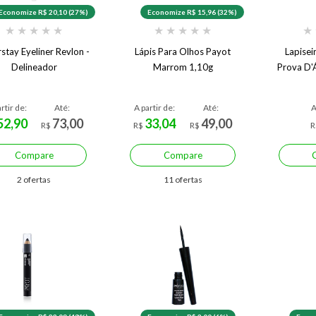
Economize R$ 20,10 (27%)
Economize R$ 15,96 (32%)
★
★
★
★
★
★
★
★
★
★
★
stay Eyeliner Revlon -
Lápis Para Olhos Payot
Lapisei
Delineador
Marrom 1,10g
Prova D'
rtir de:
Até:
A partir de:
Até:
A
52,90
73,00
33,04
49,00
R$
R$
R$
R
Compare
Compare
2 ofertas
11 ofertas