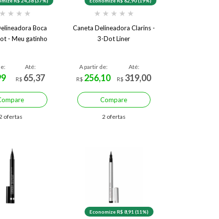
mize R$ 24,38 (37%)
Economize R$ 62,90 (19%)
★
★
★
★
★
★
★
★
★
elineadora Boca
Caneta Delineadora Clarins -
ot - Meu gatinho
3-Dot Liner
de:
Até:
A partir de:
Até:
99
65,37
256,10
319,00
R$
R$
R$
Compare
Compare
2 ofertas
2 ofertas
Economize R$ 8,91 (11%)