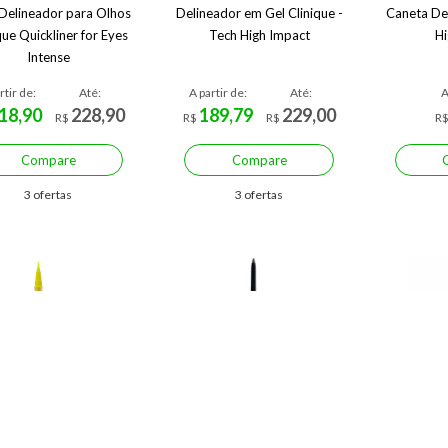
 Delineador para Olhos
Delineador em Gel Clinique -
Caneta De
que Quickliner for Eyes
Tech High Impact
Hi
Intense
rtir de:
Até:
A partir de:
Até:
A
18,90
228,90
189,79
229,00
R$
R$
R$
R
Compare
Compare
3 ofertas
3 ofertas
Economize R$ 46,09 (78%)
Economize R$ 10,00 (25%)
Econo
a Delineadora Océane
Lápis de Olhos Océane
Lápis d
 You - Flash Color
Eyeliner Edition
Edit