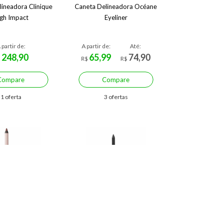
lineadora Clinique
Caneta Delineadora Océane
gh Impact
Eyeliner
 partir de:
A partir de:
Até:
248,90
65,99
74,90
$
R$
R$
Compare
Compare
1 oferta
3 ofertas
mize R$ 14,08 (28%)
Economize R$ 22,40 (40%)
e Olhos Océane
Delineador Océane Eyeliner
ion - Eyeliner