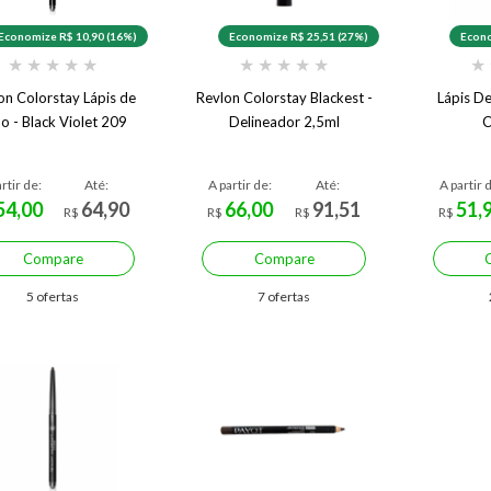
Economize R$ 10,90 (16%)
Economize R$ 25,51 (27%)
Econo
★
★
★
★
★
★
★
★
★
★
★
on Colorstay Lápis de
Revlon Colorstay Blackest -
Lápis D
o - Black Violet 209
Delineador 2,5ml
C
rtir de:
Até:
A partir de:
Até:
A partir 
54,00
64,90
66,00
91,51
51,
R$
R$
R$
R$
Compare
Compare
5 ofertas
7 ofertas