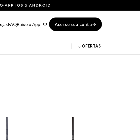
ÇO
·
APP IOS & ANDROID
ojas
FAQ
Baixe o App
Acesse sua conta
OFERTAS