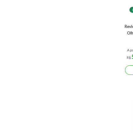
Revl
Olh
A pa
R$