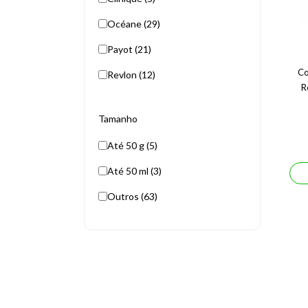
Océane (29)
Payot (21)
Co
Revlon (12)
R
Tamanho
Até 50 g (5)
Até 50 ml (3)
Outros (63)