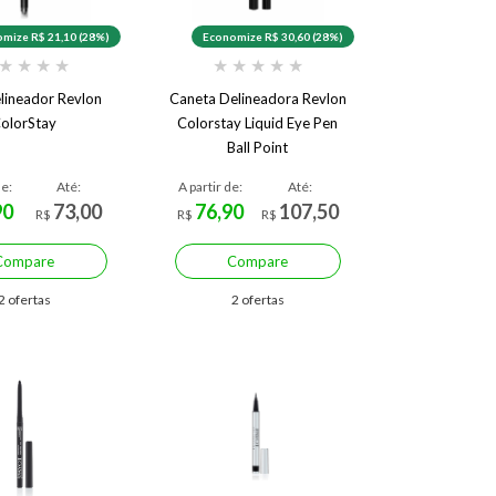
mize R$ 21,10 (28%)
Economize R$ 30,60 (28%)
★
★
★
★
★
★
★
★
★
elineador Revlon
Caneta Delineadora Revlon
olorStay
Colorstay Liquid Eye Pen
Ball Point
de:
Até:
A partir de:
Até:
90
73,00
76,90
107,50
R$
R$
R$
Compare
Compare
2 ofertas
2 ofertas