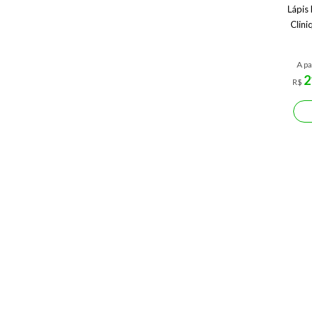
Lápis
Clini
A pa
2
R$
Canet
4