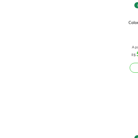
Color
A pa
R$