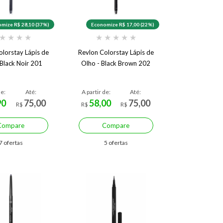
mize R$ 28,10 (37%)
Economize R$ 17,00 (22%)
★
★
★
★
★
★
★
★
★
olorstay Lápis de
Revlon Colorstay Lápis de
 Black Noir 201
Olho - Black Brown 202
de:
Até:
A partir de:
Até:
90
75,00
58,00
75,00
R$
R$
R$
Compare
Compare
7 ofertas
5 ofertas