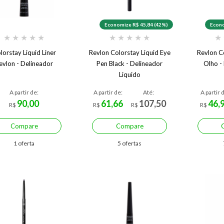
Economize R$ 45,84 (42%)
Econo
★
★
★
★
★
★
★
★
★
★
★
lorstay Liquid Liner
Revlon Colorstay Liquid Eye
Revlon C
evlon - Delineador
Pen Black - Delineador
Olho -
Liquido
A partir de:
A partir de:
Até:
A partir 
90,00
61,66
107,50
46,
R$
R$
R$
R$
Compare
Compare
1 oferta
5 ofertas