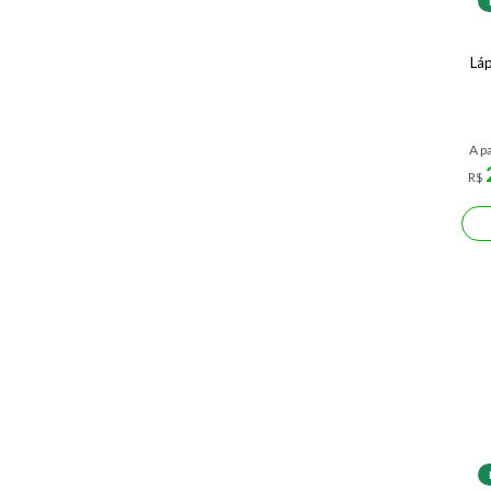
Láp
A pa
R$