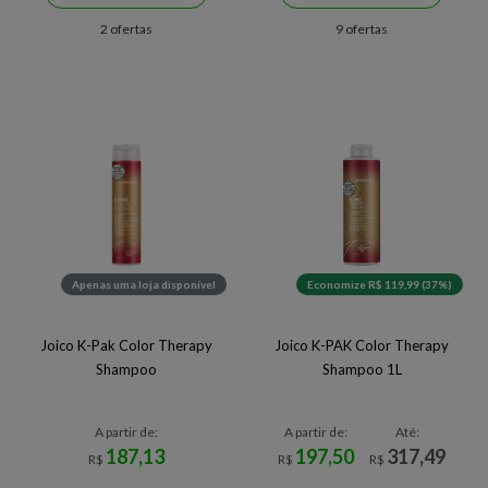
2 ofertas
9 ofertas
Apenas uma loja disponível
Economize R$ 119,99 (37%)
Joico K-Pak Color Therapy
Joico K-PAK Color Therapy
Shampoo
Shampoo 1L
A partir de:
A partir de:
Até:
187,13
197,50
317,49
R$
R$
R$