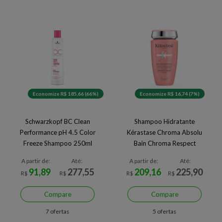
Economize R$ 185,66 (66%)
Economize R$ 16,74 (7%)
Schwarzkopf BC Clean
Shampoo Hidratante
Performance pH 4.5 Color
Kérastase Chroma Absolu
Freeze Shampoo 250ml
Bain Chroma Respect
A partir de:
Até:
A partir de:
Até:
91,89
277,55
209,16
225,90
R$
R$
R$
R$
Compare
Compare
7 ofertas
5 ofertas