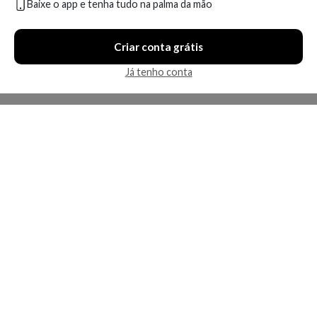
Baixe o app e tenha tudo na palma da mão
Compare
Compare
Criar conta grátis
5 ofertas
9 ofertas
Já tenho conta
Economize R$ 111,14 (34%)
Apenas uma loja disponível
Keune Care Color Brillianz
Shampoo Pos Coloracao
Shampoo Tamanho
After Color Keune 1L
Professional
A partir de:
Até:
A partir de: