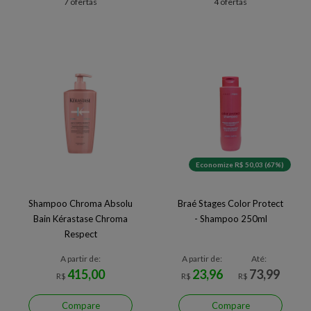
7 ofertas
4 ofertas
Economize R$ 50,03 (67%)
Shampoo Chroma Absolu
Braé Stages Color Protect
Bain Kérastase Chroma
- Shampoo 250ml
Respect
A partir de:
A partir de:
Até:
415,00
23,96
73,99
R$
R$
R$
Compare
Compare