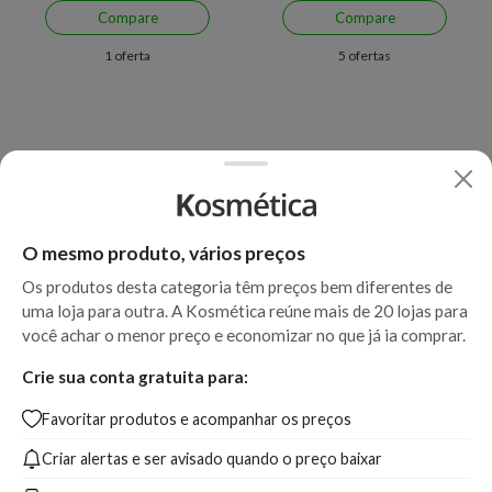
Compare
Compare
1 oferta
5 ofertas
O mesmo produto, vários preços
Os produtos desta categoria têm preços bem diferentes de
uma loja para outra. A Kosmética reúne mais de 20 lojas para
Economize R$ 88,14 (47%)
Economize R$ 80,28 (49%)
você achar o menor preço e economizar no que já ia comprar.
Joico K-PAK Color Therapy
Keune Care Color Brillianz
Crie sua conta gratuita para:
Shampoo 300ml
Shampoo
Favoritar produtos e acompanhar os preços
Criar alertas e ser avisado quando o preço baixar
A partir de:
Até:
A partir de:
Até:
98,99
187,13
82,71
162,99
R$
R$
R$
R$