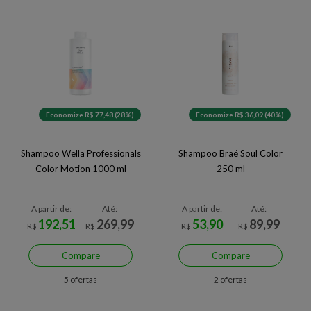
Economize R$ 77,48 (28%)
Economize R$ 36,09 (40%)
Shampoo Wella Professionals
Shampoo Braé Soul Color
Color Motion 1000 ml
250 ml
A partir de:
Até:
A partir de:
Até:
192,51
269,99
53,90
89,99
R$
R$
R$
R$
Compare
Compare
5 ofertas
2 ofertas