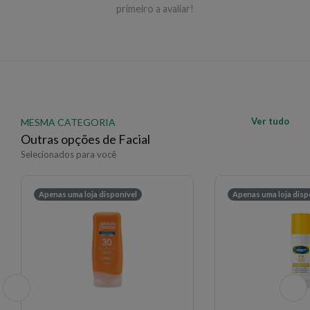
exposição ao sol. Reaplique após suor intenso, banho
primeiro a avaliar!
de mar ou piscina, e sempre que secar o rosto com
toalha. Para melhor eficácia, o uso deve ser diário e
regular. Não aplicar sobre pele irritada ou lesionada.
EAN: 3282770202212 - 283
✨ Descrição gerada por IA a partir de dados das lojas
Ver tudo
MESMA CATEGORIA
Outras opções de Facial
Selecionados para você
Apenas uma loja disponível
Apenas uma loja disp