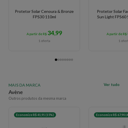
Protetor Solar Cenoura & Bronze
Protetor Solar Fac
FPS30 110ml
Sun Light FPS60
34,99
A partir de R$
A partir de R$
1 oferta
1 ofer
Ver tudo
MAIS DA MARCA
Avène
Outros produtos da mesma marca
Economize R$ 41,91 (15%)
Economize R$ 67,90 (