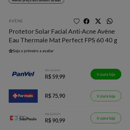
Menor preço dos últimos 30 dias
AVÈNE
Protetor Solar Facial Anti-Acne Avène
Eau Thermale Mat Perfect FPS 60 40 g
★
Seja o primeiro a avaliar
R$ 119,99
Ir para loja
R$ 59,99
R$ 75,90
Ir para loja
R$ 119,99
Ir para loja
R$ 90,99