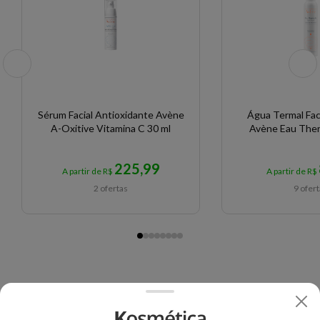
Sérum Facial Antioxidante Avène
Água Termal Fac
A-Oxitive Vitamina C 30 ml
Avène Eau Ther
225,99
A partir de R$
A partir de R$
2 ofertas
9 ofer