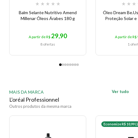
★
★
★
★
★
★
★
★
Balm Selante Nutritivo Amend
Óleo Dream Be.Us
Millenar Óleos Árabes 180 g
Proteção Solar e
29,90
A partir de R$
A partir de R$
8 ofertas
1 ofer
Ver tudo
MAIS DA MARCA
L'oréal Professionnel
Outros produtos da mesma marca
Economize R$ 10,99 (