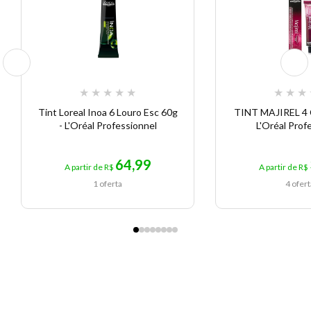
★
★
★
★
★
★
★
★
Tint Loreal Inoa 6 Louro Esc 60g
TINT MAJIREL 4 
- L'Oréal Professionnel
L'Oréal Prof
64,99
A partir de R$
A partir de R$
1 oferta
4 ofer