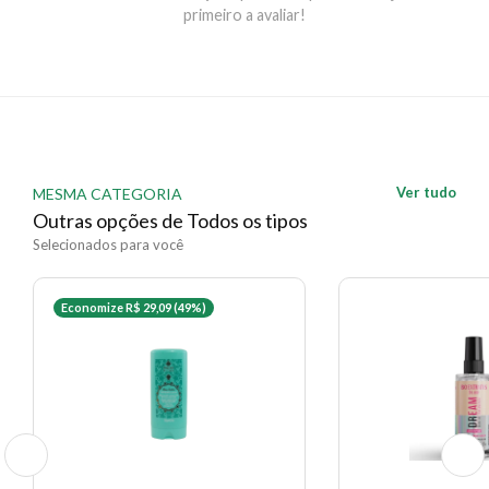
nas pontas, com o cabelo úmido ou seco, como
primeiro a avaliar!
tratamento de finalização ou antes da escova.
EAN: 3474637090609 - 212
✨ Descrição gerada por IA a partir de dados das lojas
Ver tudo
MESMA CATEGORIA
Outras opções de Todos os tipos
Selecionados para você
Economize R$ 29,09 (49%)