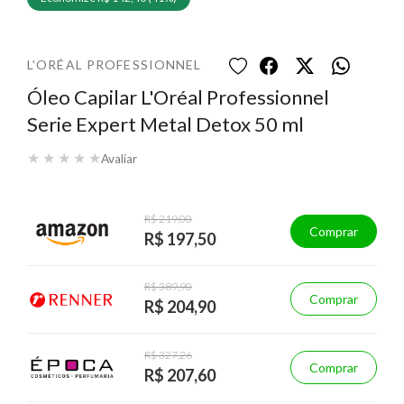
L'ORÉAL PROFESSIONNEL
Óleo Capilar L'Oréal Professionnel
Serie Expert Metal Detox 50 ml
★
★
★
★
★
Avaliar
R$ 219,00
Comprar
R$ 197,50
R$ 389,90
Comprar
R$ 204,90
R$ 327,26
Comprar
R$ 207,60