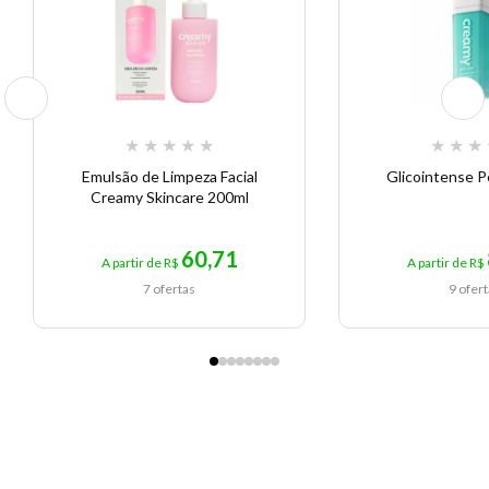
★
★
★
★
★
★
★
★
Emulsão de Limpeza Facial
Glicointense 
Creamy Skincare 200ml
60,71
A partir de R$
A partir de R$
7 ofertas
9 ofer