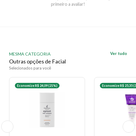
pele seca antes da exposição ao sol. Reaplique após
primeiro a avaliar!
sudorese intensa, nadar, banhar-se, secar-se com
toalha e durante a exposição ao sol.
EAN: 7898965429508 - 258
✨ Descrição gerada por IA a partir de dados das lojas
Ver tudo
MESMA CATEGORIA
Outras opções de Facial
Selecionados para você
Economize R$ 24,09 (21%)
Economize R$ 25,35 (