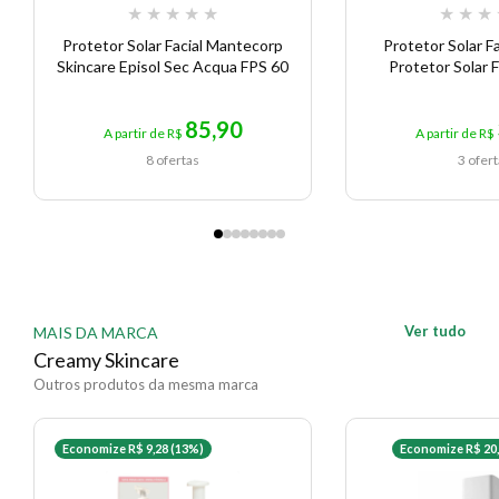
★
★
★
★
★
★
★
★
Protetor Solar Facial Mantecorp
Protetor Solar Fa
Skincare Episol Sec Acqua FPS 60
Protetor Solar F
85,90
A partir de R$
A partir de R$
8 ofertas
3 ofer
Ver tudo
MAIS DA MARCA
Creamy Skincare
Outros produtos da mesma marca
Economize R$ 9,28 (13%)
Economize R$ 20,