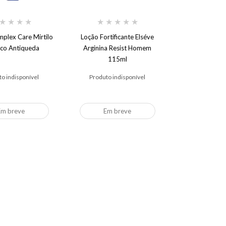
★
★
★
★
★
★
★
★
★
mplex Care Mirtilo
Loção Fortificante Elséve
ico Antiqueda
Arginina Resist Homem
115ml
o indisponível
Produto indisponível
Em breve
Em breve