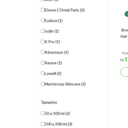
Elseve L'Oréal Paris (3)
Eudora (1)
Bra
Isdin (1)
Hair
K Pro (1)
Kérastase (1)
A pa
1
R$
Keune (1)
Lowell (2)
Mantecorp Skincare (2)
Tamanho
50 a 100 ml (2)
100 a 200 ml (3)