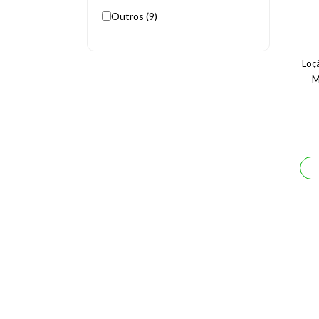
Outros (9)
Loç
M