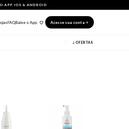
ÇO
·
APP IOS & ANDROID
ojas
FAQ
Baixe o App
Acesse sua conta
OFERTAS