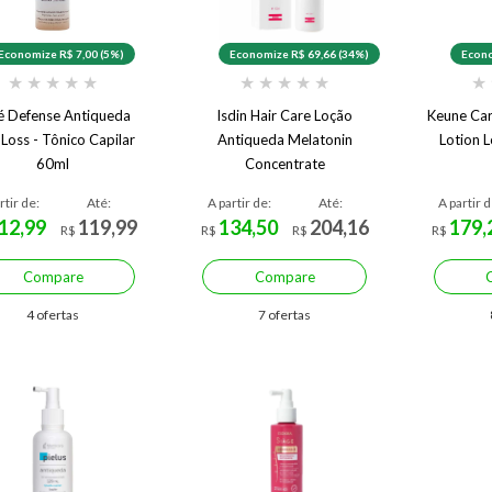
Economize R$ 7,00 (5%)
Economize R$ 69,66 (34%)
Econo
★
★
★
★
★
★
★
★
★
★
★
é Defense Antiqueda
Isdin Hair Care Loção
Keune Car
 Loss - Tônico Capilar
Antiqueda Melatonin
Lotion 
60ml
Concentrate
rtir de:
Até:
A partir de:
Até:
A partir d
12,99
119,99
134,50
204,16
179,
R$
R$
R$
R$
Compare
Compare
4 ofertas
7 ofertas