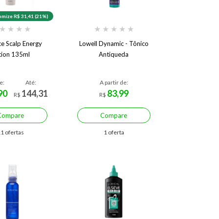
mize R$ 31,41 (21%)
★
★
★
★
★
★
★
★
★
ce Scalp Energy
Lowell Dynamic - Tônico
tion 135ml
Antiqueda
e:
Até:
A partir de:
90
144,31
83,99
R$
R$
Compare
Compare
1 ofertas
1 oferta