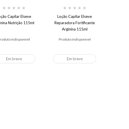
★
★
★
★
★
★
★
★
★
★
oção Capilar Elseve
Loção Capilar Elseve
inina Nutrição 115ml
Reparadora Fortificante
Arginina 115ml
roduto indisponível
Produto indisponível
Em breve
Em breve