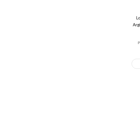
L
Arg
P