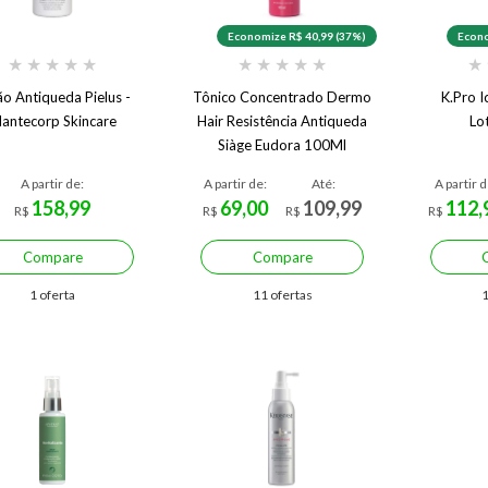
Economize R$ 40,99 (37%)
Econo
★
★
★
★
★
★
★
★
★
★
★
ão Antiqueda Pielus -
Tônico Concentrado Dermo
K.Pro I
antecorp Skincare
Hair Resistência Antiqueda
Lo
Siàge Eudora 100Ml
A partir de:
A partir de:
Até:
A partir d
158,99
69,00
109,99
112,
R$
R$
R$
R$
Compare
Compare
1 oferta
11 ofertas
1