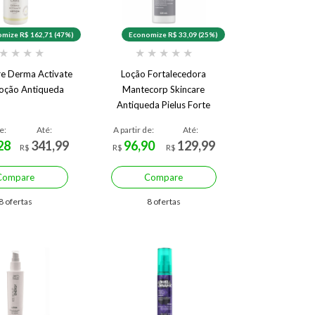
mize R$ 162,71 (47%)
Economize R$ 33,09 (25%)
★
★
★
★
★
★
★
★
★
e Derma Activate
Loção Fortalecedora
Loção Antiqueda
Mantecorp Skincare
Antiqueda Pielus Forte
e:
Até:
A partir de:
Até:
28
341,99
96,90
129,99
R$
R$
R$
Compare
Compare
8 ofertas
8 ofertas