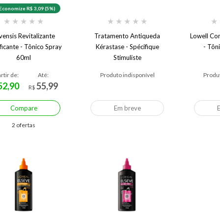
Economize R$ 3,09 (5%)
★
★
★
★
★
★
★
★
★
★
★
vensis Revitalizante
Tratamento Antiqueda
Lowell Co
ficante - Tônico Spray
Kérastase - Spécifique
- Tôn
60ml
Stimuliste
rtir de:
Até:
Produto indisponível
Produt
52,90
55,99
R$
Compare
Em breve
2 ofertas