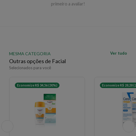
Aplique abundantemente no rosto seco ou molhado,
primeiro a avaliar!
cerca de 30 minutos antes da exposição solar.
Reaplique a cada 2 horas e após nadar, suar muito ou
secar-se com toalha.
EAN: 8429420197985 - 296
✨ Descrição gerada por IA a partir de dados das lojas
Ver tudo
MESMA CATEGORIA
Outras opções de Facial
Selecionados para você
Economize R$ 34,56 (30%)
Economize R$ 28,28 (