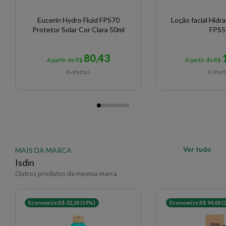
Eucerin Hydro Fluid FPS70
Loção facial Hidr
Protetor Solar Cor Clara 50ml
FPS5
80,43
A partir de R$
A partir de R$
8 ofertas
9 ofer
Ver tudo
MAIS DA MARCA
Isdin
Outros produtos da mesma marca
Economize R$ 32,28 (19%)
Economize R$ 94,08 (