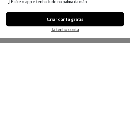
Baixe o app e tenha tudo na palma da mão
Compare
Compare
Criar conta grátis
8 ofertas
14 ofertas
Já tenho conta
Economize R$ 96,00 (51%)
Economize R$ 138,09 (42%)
Condicionador Wella
Condicionador Wella
Professionals Invigo Nutri
Professionals Fusion 1000 ml
Enrich 200 ml
A partir de:
Até:
A partir de:
Até: