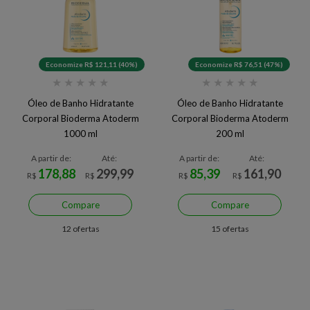
Economize R$ 121,11 (40%)
Economize R$ 76,51 (47%)
★
★
★
★
★
★
★
★
★
★
Óleo de Banho Hidratante
Óleo de Banho Hidratante
Corporal Bioderma Atoderm
Corporal Bioderma Atoderm
1000 ml
200 ml
A partir de:
Até:
A partir de:
Até:
178,88
299,99
85,39
161,90
R$
R$
R$
R$
Compare
Compare
12 ofertas
15 ofertas