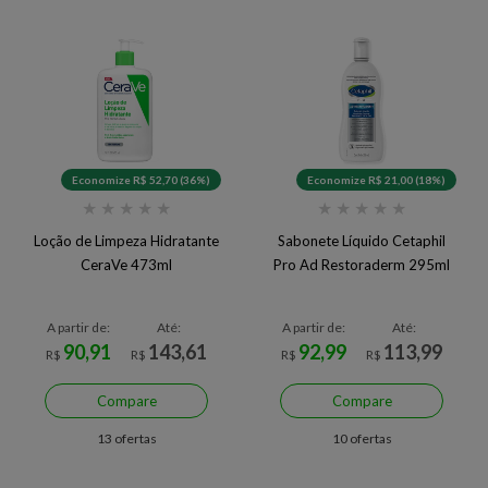
Economize R$ 52,70 (36%)
Economize R$ 21,00 (18%)
★
★
★
★
★
★
★
★
★
★
Loção de Limpeza Hidratante
Sabonete Líquido Cetaphil
CeraVe 473ml
Pro Ad Restoraderm 295ml
A partir de:
Até:
A partir de:
Até:
90,91
143,61
92,99
113,99
R$
R$
R$
R$
Compare
Compare
13 ofertas
10 ofertas