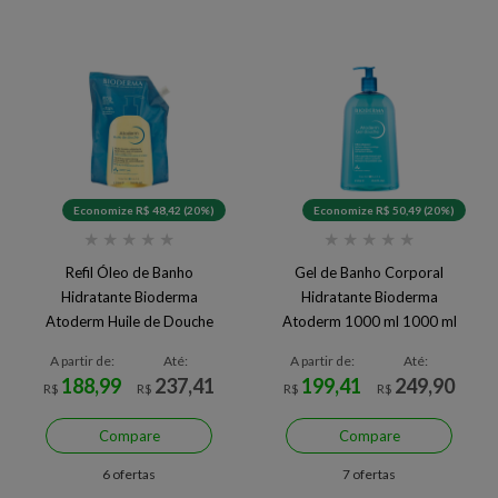
Economize R$ 48,42 (20%)
Economize R$ 50,49 (20%)
★
★
★
★
★
★
★
★
★
★
Refil Óleo de Banho
Gel de Banho Corporal
Hidratante Bioderma
Hidratante Bioderma
Atoderm Huile de Douche
Atoderm 1000 ml 1000 ml
A partir de:
Até:
A partir de:
Até:
188,99
237,41
199,41
249,90
R$
R$
R$
R$
Compare
Compare
6 ofertas
7 ofertas