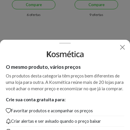
Compare
Compare
6 ofertas
9 ofertas
O mesmo produto, vários preços
Os produtos desta categoria têm preços bem diferentes de
uma loja para outra. A Kosmética reúne mais de 20 lojas para
Economize R$ 9,00 (12%)
você achar o menor preço e economizar no que já ia comprar.
Sabonete em Barra Cetaphil
Darrow Suavié Sabonete
Limpeza Profunda
Líquido para Pele Sensível
Crie sua conta gratuita para:
Favoritar produtos e acompanhar os preços
A partir de:
A partir de:
Até:
30,99
60,99
69,99
Criar alertas e ser avisado quando o preço baixar
R$
R$
R$