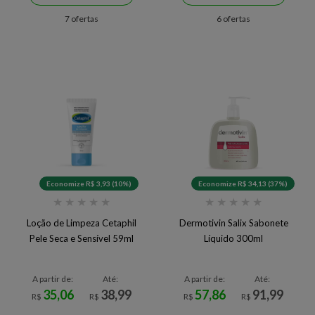
7 ofertas
6 ofertas
Economize R$ 3,93 (10%)
Economize R$ 34,13 (37%)
★
★
★
★
★
★
★
★
★
★
Loção de Limpeza Cetaphil
Dermotivin Salix Sabonete
Pele Seca e Sensível 59ml
Líquido 300ml
A partir de:
Até:
A partir de:
Até:
35,06
38,99
57,86
91,99
R$
R$
R$
R$