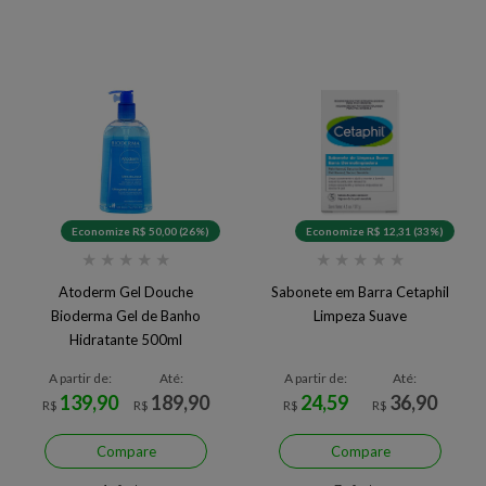
Economize R$ 50,00 (26%)
Economize R$ 12,31 (33%)
★
★
★
★
★
★
★
★
★
★
Atoderm Gel Douche
Sabonete em Barra Cetaphil
Bioderma Gel de Banho
Limpeza Suave
Hidratante 500ml
A partir de:
Até:
A partir de:
Até:
139,90
189,90
24,59
36,90
R$
R$
R$
R$
Compare
Compare