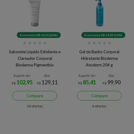
Economize R$ 26,16 (20%)
Economize R$ 14,49 (14%)
★
★
★
★
★
★
★
★
★
★
Sabonete Líquido Esfoliante e
Gel de Banho Corporal
Clareador Corporal
Hidratante Bioderma
Bioderma Pigmentbio
Atoderm 204 g
Foaming 200 ml
A partir de:
Até:
A partir de:
Até:
102,95
129,11
85,41
99,90
R$
R$
R$
R$
Compare
Compare
10 ofertas
6 ofertas