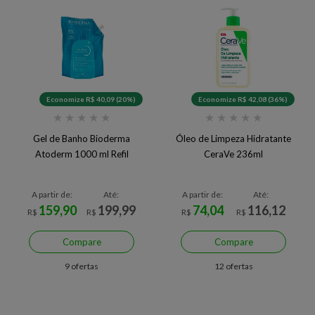
Economize R$ 40,09 (20%)
Economize R$ 42,08 (36%)
★
★
★
★
★
★
★
★
★
★
Gel de Banho Bioderma
Óleo de Limpeza Hidratante
Atoderm 1000 ml Refil
CeraVe 236ml
A partir de:
Até:
A partir de:
Até:
159,90
199,99
74,04
116,12
R$
R$
R$
R$
Compare
Compare
9 ofertas
12 ofertas