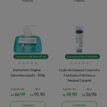
4 ofertas
7 ofertas
Economize R$ 24,91 (27%)
Economize R$ 17,00 (29%)
★
★
★
★
★
★
★
★
★
★
Dermotivin Original -
Loção de Limpeza Corporal e
Sabonete Líquido - 300g
Facial para Pele Seca e
Sensível Cetaphil
A partir de:
Até:
A partir de:
Até:
66,99
91,90
39,90
56,90
R$
R$
R$
R$
Compare
Compare