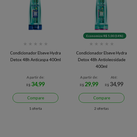
Economize R$ 5,00 (14%)
★
★
★
★
★
★
★
★
★
★
Condicionador Elseve Hydra
Condicionador Elseve Hydra
Detox 48h Anticaspa 400ml
Detox 48h Antioleosidade
400ml
A partir de:
A partir de:
Até:
34,99
29,99
34,99
R$
R$
R$
Compare
Compare
1 oferta
2 ofertas