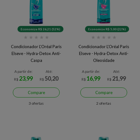
Economize R$ 26,21 (52%)
Economize R$ 5,00 (22%)
★
★
★
★
★
★
★
★
★
★
Condicionador L'Oréal Paris
Condicionador L'Oréal Paris
Elseve - Hydra-Detox Anti-
Elseve - Hydra-Detox Anti-
Caspa
Oleosidade
A partir de:
Até:
A partir de:
Até:
23,99
50,20
16,99
21,99
R$
R$
R$
R$
Compare
Compare
3 ofertas
2 ofertas