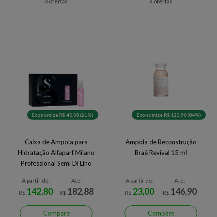
3 ofertas
4 ofertas
Economize R$ 40,08 (21%)
Economize R$ 123,90 (84%)
Caixa de Ampola para
Ampola de Reconstrução
Hidratação Alfaparf Milano
Braé Revival 13 ml
Professional Semi Di Lino
Sublime Illuminating Shine
A partir de:
Até:
A partir de:
Até:
Lotion 12 x 13 ml
142,80
182,88
23,00
146,90
R$
R$
R$
R$
Compare
Compare