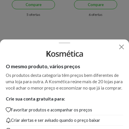
Compare
Compare
5 ofertas
6 ofertas
O mesmo produto, vários preços
Os produtos desta categoria têm preços bem diferentes de
uma loja para outra. A Kosmética reúne mais de 20 lojas para
Economize R$ 37,45 (50%)
Economize R$ 27,13 (71%)
você achar o menor preço e economizar no que já ia comprar.
Fluído Capilar Antiquebra
Brae Divine Ampola de
Crie sua conta gratuita para:
Condicionante Braé Essential
Tratamento 13ml
Favoritar produtos e acompanhar os preços
60 ml
Criar alertas e ser avisado quando o preço baixar
A partir de:
Até:
A partir de:
Até:
37,45
74,90
10,87
38,00
R$
R$
R$
R$