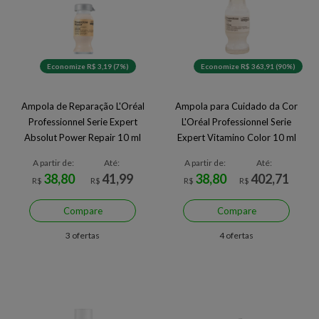
Economize R$ 3,19 (7%)
Economize R$ 363,91 (90%)
Ampola de Reparação L'Oréal
Ampola para Cuidado da Cor
Professionnel Serie Expert
L'Oréal Professionnel Serie
Absolut Power Repair 10 ml
Expert Vitamino Color 10 ml
A partir de:
Até:
A partir de:
Até:
38,80
41,99
38,80
402,71
R$
R$
R$
R$
Compare
Compare
3 ofertas
4 ofertas