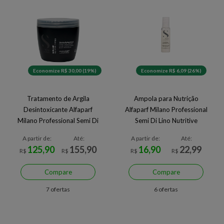
Economize R$ 30,00 (19%)
Economize R$ 6,09 (26%)
Tratamento de Argila
Ampola para Nutrição
Desintoxicante Alfaparf
Alfaparf Milano Professional
Milano Professional Semi Di
Semi Di Lino Nutritive
Lino Sublime 500 ml
Essencial Oil 13 ml
A partir de:
Até:
A partir de:
Até:
125,90
155,90
16,90
22,99
R$
R$
R$
R$
Compare
Compare
7 ofertas
6 ofertas