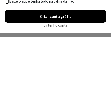
Baixe o app e tenha tudo na palma da mão
Compare
Compare
Criar conta grátis
6 ofertas
7 ofertas
Já tenho conta
Economize R$ 100,53 (60%)
Economize R$ 75,26 (54%)
Cadiveu Professional Nutri
K-Pro Ph Balancer -
Glow Booster Milagroso
Tratamento 230g
200ml
A partir de:
Até:
A partir de:
Até: