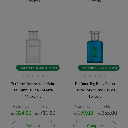
2 ofertas
1 oferta
Economize R$ 387,00 (54%)
Economize R$ 75,98 (29%)
★
★
★
★
★
★
★
★
★
★
Perfume Kouros Yves Saint
Perfume Big Pony Ralph
Laurent Eau de Toilette
Lauren Masculino Eau de
Masculino
Toilette
A partir de:
Até:
A partir de:
Até:
324,00
711,00
179,02
255,00
R$
R$
R$
R$
Compare
Compare