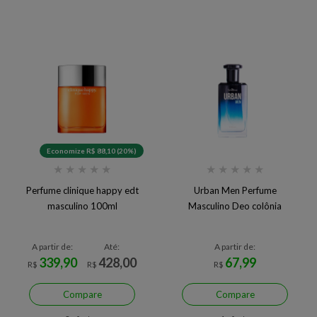
Economize R$ 88,10 (20%)
★
★
★
★
★
★
★
★
★
★
Perfume clinique happy edt
Urban Men Perfume
masculino 100ml
Masculino Deo colônia
A partir de:
Até:
A partir de:
339,90
428,00
67,99
R$
R$
R$
Compare
Compare