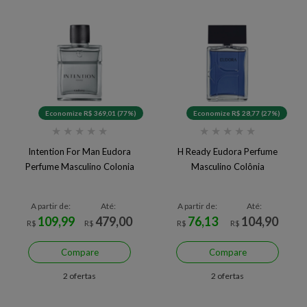
Economize R$ 369,01 (77%)
Economize R$ 28,77 (27%)
★
★
★
★
★
★
★
★
★
★
Intention For Man Eudora
H Ready Eudora Perfume
Perfume Masculino Colonia
Masculino Colônia
A partir de:
Até:
A partir de:
Até:
109,99
479,00
76,13
104,90
R$
R$
R$
R$
Compare
Compare
2 ofertas
2 ofertas