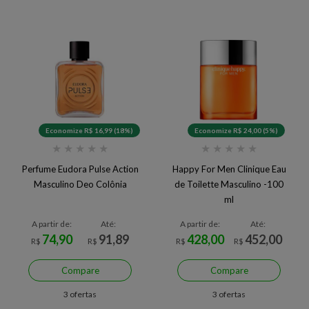
Economize R$ 16,99 (18%)
Economize R$ 24,00 (5%)
★
★
★
★
★
★
★
★
★
★
Perfume Eudora Pulse Action
Happy For Men Clinique Eau
Masculino Deo Colônia
de Toilette Masculino -100
ml
A partir de:
Até:
A partir de:
Até:
74,90
91,89
428,00
452,00
R$
R$
R$
R$
Compare
Compare
3 ofertas
3 ofertas