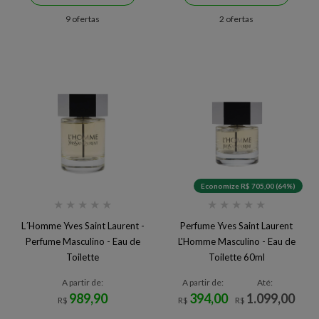
9 ofertas
2 ofertas
Economize R$ 705,00 (64%)
★
★
★
★
★
★
★
★
★
★
L´Homme Yves Saint Laurent -
Perfume Yves Saint Laurent
Perfume Masculino - Eau de
L'Homme Masculino - Eau de
Toilette
Toilette 60ml
A partir de:
A partir de:
Até:
989,90
394,00
1.099,00
R$
R$
R$