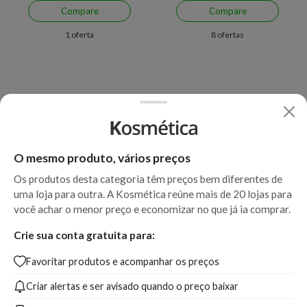
Compare
Compare
1 oferta
8 ofertas
O mesmo produto, vários preços
Os produtos desta categoria têm preços bem diferentes de
uma loja para outra. A Kosmética reúne mais de 20 lojas para
Economize R$ 210,89 (27%)
Economize R$ 260,79 (29%)
você achar o menor preço e economizar no que já ia comprar.
Perfume Yves Saint Laurent Y
Perfume Yves Saint Laurent Y
Masculino - Eau de Toilette
Masculino - Eau de Toilette
Crie sua conta gratuita para:
60ml
100ml
Favoritar produtos e acompanhar os preços
A partir de:
Até:
A partir de:
Até:
568,01
778,90
617,49
878,28
Criar alertas e ser avisado quando o preço baixar
R$
R$
R$
R$