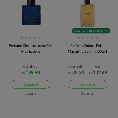
Economize R$ 24,15 (23%)
★
★
★
★
★
★
★
★
★
★
Perfume Close Intention For
Perfume Eudora Pulse
Man Eudora
Masculino Colônia 100ml
A partir de:
A partir de:
Até:
139,90
78,34
102,49
R$
R$
R$
Compare
Compare
1 oferta
5 ofertas