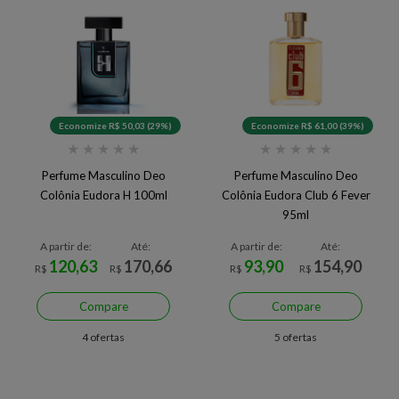
Economize R$ 50,03 (29%)
Economize R$ 61,00 (39%)
★
★
★
★
★
★
★
★
★
★
Perfume Masculino Deo
Perfume Masculino Deo
Colônia Eudora H 100ml
Colônia Eudora Club 6 Fever
95ml
A partir de:
Até:
A partir de:
Até:
120,63
170,66
93,90
154,90
R$
R$
R$
R$
Compare
Compare
4 ofertas
5 ofertas