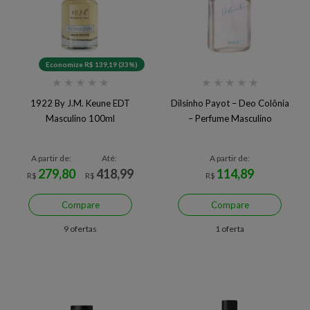
Economize R$ 139,19 (33%)
★
★
★
★
★
★
★
★
★
★
1922 By J.M. Keune EDT
Dilsinho Payot – Deo Colônia
Masculino 100ml
– Perfume Masculino
A partir de:
Até:
A partir de:
279,80
418,99
114,89
R$
R$
R$
Compare
Compare
9 ofertas
1 oferta