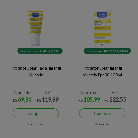
Economize R$ 50,09 (41%)
Economize R$ 116,56 (52%)
Protetor Solar Facial Infantil
Protetor Solar Infantil
Mustela
Mustela Fps50 100ml
A partir de:
Até:
A partir de:
Até:
69,90
119,99
105,99
222,55
R$
R$
R$
R$
Compare
Compare
3 ofertas
9 ofertas