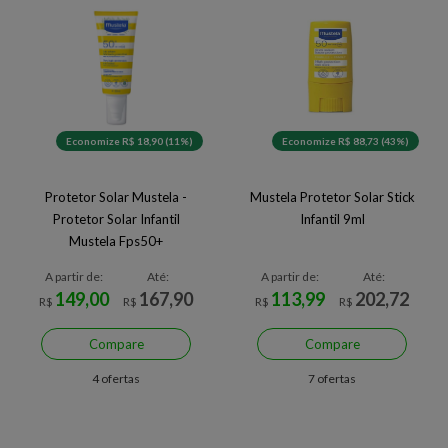
Economize R$ 18,90 (11%)
Economize R$ 88,73 (43%)
Protetor Solar Mustela -
Mustela Protetor Solar Stick
Protetor Solar Infantil
Infantil 9ml
Mustela Fps50+
A partir de:
Até:
A partir de:
Até:
149,00
167,90
113,99
202,72
R$
R$
R$
R$
Compare
Compare
4 ofertas
7 ofertas