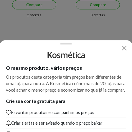
Compare
Compare
2 ofertas
3 ofertas
O mesmo produto, vários preços
Os produtos desta categoria têm preços bem diferentes de
uma loja para outra. A Kosmética reúne mais de 20 lojas para
Apenas uma loja disponível
você achar o menor preço e economizar no que já ia comprar.
Protetor Solar Cenoura &
Eucerin Kids Sun Lotion Fps
Crie sua conta gratuita para:
Bronze Kids Fps50 110ml
60 - Protetor Solar Infantil
Favoritar produtos e acompanhar os preços
Criar alertas e ser avisado quando o preço baixar
A partir de:
Produto indisponível
44,99
R$