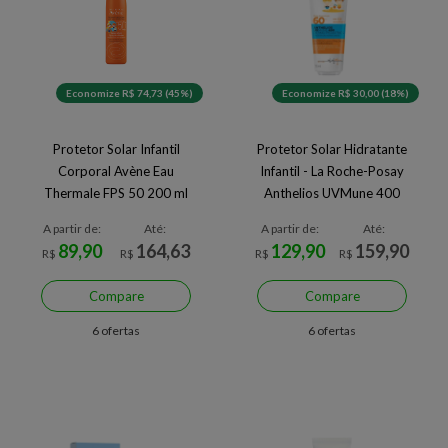
Economize R$ 74,73 (45%)
Economize R$ 30,00 (18%)
Protetor Solar Infantil
Protetor Solar Hidratante
Corporal Avène Eau
Infantil - La Roche-Posay
Thermale FPS 50 200 ml
Anthelios UVMune 400
Dermo-Pediatrics FPS60 -
A partir de:
Até:
A partir de:
Até:
75ml
89,90
164,63
129,90
159,90
R$
R$
R$
R$
Compare
Compare
6 ofertas
6 ofertas