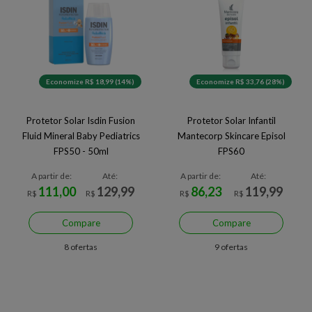
Economize R$ 18,99 (14%)
Economize R$ 33,76 (28%)
Protetor Solar Isdin Fusion
Protetor Solar Infantil
Fluid Mineral Baby Pediatrics
Mantecorp Skincare Episol
FPS50 - 50ml
FPS60
A partir de:
Até:
A partir de:
Até:
111,00
129,99
86,23
119,99
R$
R$
R$
R$
Compare
Compare
8 ofertas
9 ofertas