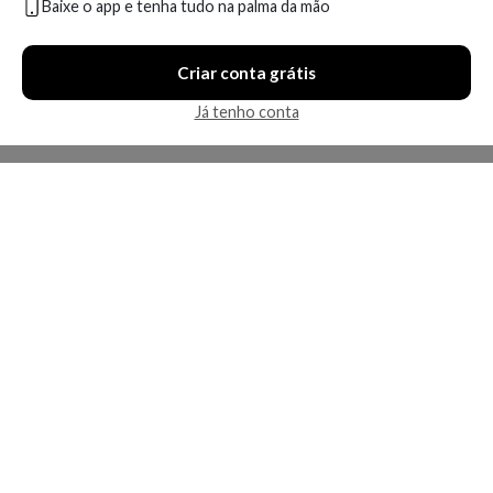
Baixe o app e tenha tudo na palma da mão
Compare
Em breve
Criar conta grátis
1 oferta
Já tenho conta
Protetor Solar Infantil
Protetor Solar Mantecorp
Mantecorp Skincare Episol
Skincare Episol Infantil Fps 70
Fps 50
Produto indisponível
Produto indisponível