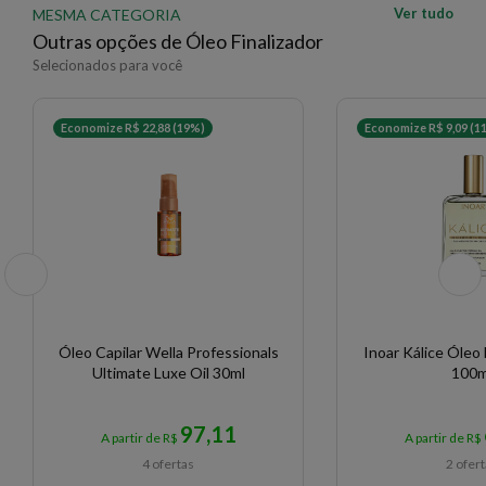
Ver tudo
MESMA CATEGORIA
Outras opções de Óleo Finalizador
Selecionados para você
Economize R$ 22,88 (19%)
Economize R$ 9,09 (1
Óleo Capilar Wella Professionals
Inoar Kálice Óleo 
Ultimate Luxe Oil 30ml
100m
97,11
A partir de R$
A partir de R$
4 ofertas
2 ofer