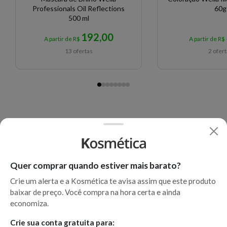
Professionals Oil Reflections
60g
500 ml
192,00
A partir de R$
A partir de R$
13 ofertas
2 ofer
Quer comprar quando estiver mais barato?
Crie um alerta e a Kosmética te avisa assim que este produto
baixar de preço. Você compra na hora certa e ainda
economiza.
Crie sua conta gratuita para: