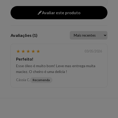
do comprimento às pontas, em cabelos úmidos ou
secos, evitando a raiz.
Avaliar este produto
EAN: 7898973417016 - 271
✨ Descrição gerada por IA a partir de dados das lojas
Avaliações (1)
★
★
★
★
★
03/05/2026
Perfeito!
Esse óleo é muito bom! Leve mas entrega muita
maciez. O cheiro é uma delícia !
Cássia C.
Recomenda