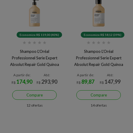
Economize R$ 119,00 (40%)
Economize R$ 58,12 (39%)
★
★
★
★
★
★
★
★
★
★
Shampoo L'Oréal
Shampoo L'Oréal
Professionnel Serie Expert
Professionnel Serie Expert
Absolut Repair Gold Quinoa
Absolut Repair Gold Quinoa
750 ml
300 ml
A partir de:
Até:
A partir de:
Até:
174,90
293,90
89,87
147,99
R$
R$
R$
R$
Compare
Compare
12 ofertas
14 ofertas