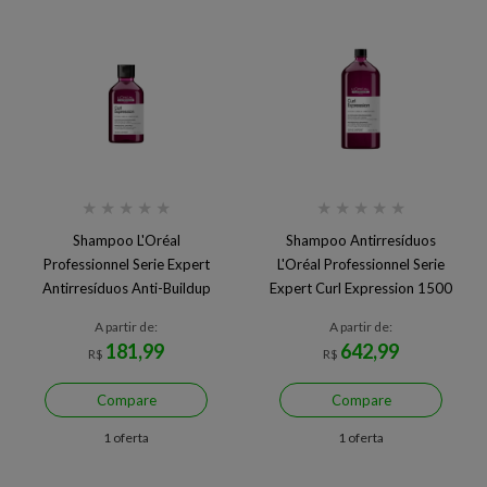
★
★
★
★
★
★
★
★
★
★
Shampoo L'Oréal
Shampoo Antirresíduos
Professionnel Serie Expert
L'Oréal Professionnel Serie
Antirresíduos Anti-Buildup
Expert Curl Expression 1500
Curl Expression 300ml
ml
A partir de:
A partir de:
181,99
642,99
R$
R$
Compare
Compare
1 oferta
1 oferta