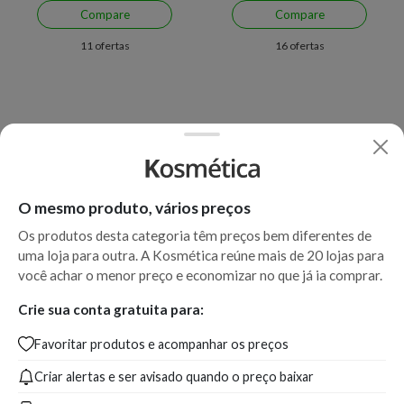
Compare
Compare
11 ofertas
16 ofertas
O mesmo produto, vários preços
Os produtos desta categoria têm preços bem diferentes de
uma loja para outra. A Kosmética reúne mais de 20 lojas para
Economize R$ 16,09 (11%)
você achar o menor preço e economizar no que já ia comprar.
Shampoo L'Oréal
Shampoo L'Oréal
Professionnel Serie Expert
Professionnel Force Relax
Crie sua conta gratuita para:
Blondifier Gloss 300 ml
500 ml
Favoritar produtos e acompanhar os preços
A partir de:
Até:
A partir de:
119,90
135,99
185,99
Criar alertas e ser avisado quando o preço baixar
R$
R$
R$