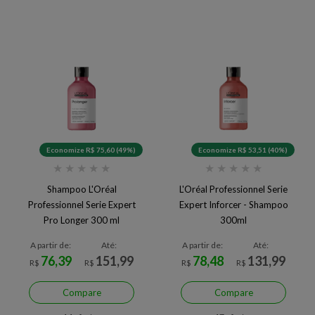
Economize R$ 75,60 (49%)
Economize R$ 53,51 (40%)
★
★
★
★
★
★
★
★
★
★
Shampoo L'Oréal
L'Oréal Professionnel Serie
Professionnel Serie Expert
Expert Inforcer - Shampoo
Pro Longer 300 ml
300ml
A partir de:
Até:
A partir de:
Até:
76,39
151,99
78,48
131,99
R$
R$
R$
R$
Compare
Compare