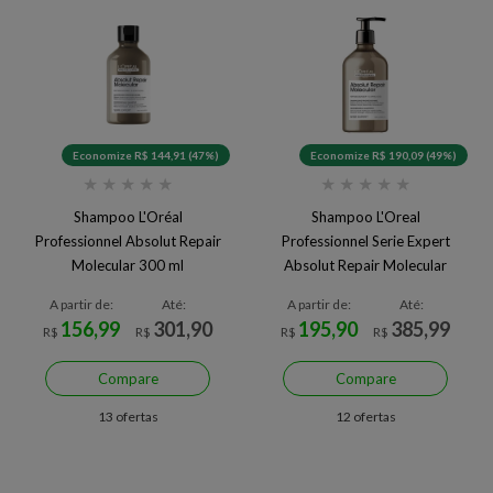
Economize R$ 144,91 (47%)
Economize R$ 190,09 (49%)
★
★
★
★
★
★
★
★
★
★
Shampoo L'Oréal
Shampoo L'Oreal
Professionnel Absolut Repair
Professionnel Serie Expert
Molecular 300 ml
Absolut Repair Molecular
500ml
A partir de:
Até:
A partir de:
Até:
156,99
301,90
195,90
385,99
R$
R$
R$
R$
Compare
Compare
13 ofertas
12 ofertas