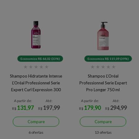
Economize R$ 66,02 (33%)
Economize R$ 115,09 (39%)
★
★
★
★
★
★
★
★
★
★
Shampoo Hidratante Intense
Shampoo L'Oréal
L'Oréal Professionnel Serie
Professionnel Serie Expert
Expert Curl Expression 300
Pro Longer 750 ml
ml
A partir de:
Até:
A partir de:
Até:
131,97
197,99
179,90
294,99
R$
R$
R$
R$
Compare
Compare
6 ofertas
13 ofertas