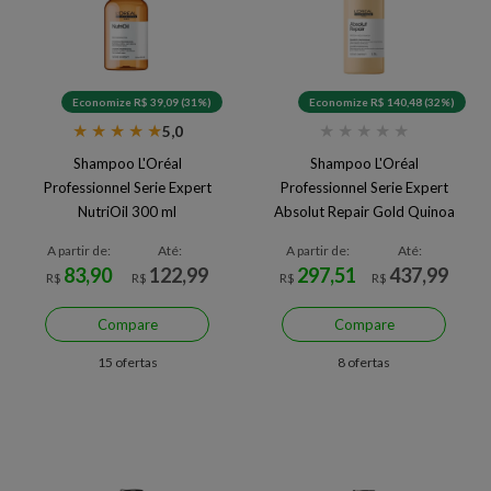
Economize R$ 39,09 (31%)
Economize R$ 140,48 (32%)
★
★
★
★
★
★
★
★
★
★
5,0
Shampoo L'Oréal
Shampoo L'Oréal
Professionnel Serie Expert
Professionnel Serie Expert
NutriOil 300 ml
Absolut Repair Gold Quinoa
1500 ml
A partir de:
Até:
A partir de:
Até:
83,90
122,99
297,51
437,99
R$
R$
R$
R$
Compare
Compare
15 ofertas
8 ofertas