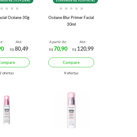
mize R$ 29,59 (36%)
Economize R$ 50,09 (41%)
★
★
★
★
★
★
★
★
★
acial Océane 30g
Océane Blur Primer Facial
30ml
de:
Até:
A partir de:
Até:
90
80,49
70,90
120,99
R$
R$
R$
Compare
Compare
2 ofertas
9 ofertas