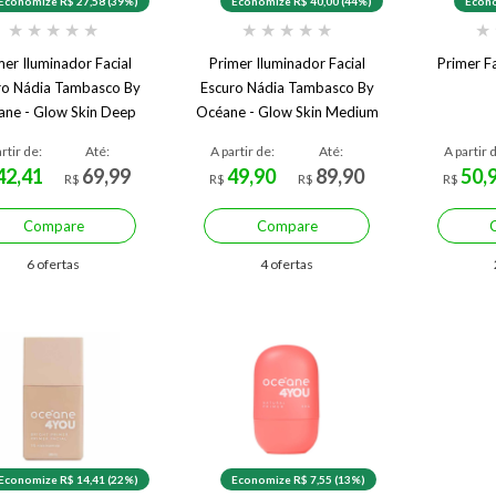
Economize R$ 27,58 (39%)
Economize R$ 40,00 (44%)
Econo
★
★
★
★
★
★
★
★
★
★
★
mer Iluminador Facial
Primer Iluminador Facial
Primer F
ro Nádia Tambasco By
Escuro Nádia Tambasco By
ne - Glow Skin Deep
Océane - Glow Skin Medium
30ml
Tan 30ml
rtir de:
Até:
A partir de:
Até:
A partir 
42,41
69,99
49,90
89,90
50,
R$
R$
R$
R$
Compare
Compare
6 ofertas
4 ofertas
Economize R$ 14,41 (22%)
Economize R$ 7,55 (13%)