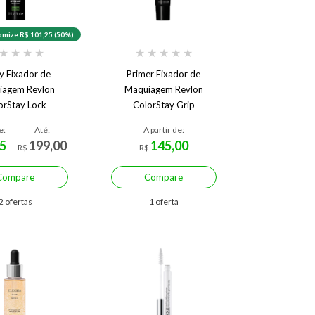
mize R$ 101,25 (50%)
★
★
★
★
★
★
★
★
★
y Fixador de
Primer Fixador de
iagem Revlon
Maquiagem Revlon
orStay Lock
ColorStay Grip
e:
Até:
A partir de:
5
199,00
145,00
R$
R$
Compare
Compare
2 ofertas
1 oferta