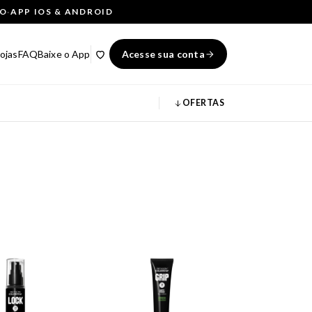
ÇO
·
APP IOS & ANDROID
ojas
FAQ
Baixe o App
Acesse sua conta
OFERTAS