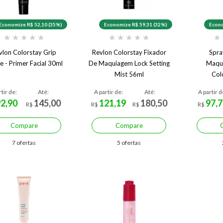
Economize R$ 52,10 (35%)
Economize R$ 59,31 (32%)
Econo
★
★
★
★
★
★
★
★
★
★
★
vlon Colorstay Grip
Revlon Colorstay Fixador
Spra
e - Primer Facial 30ml
De Maquiagem Lock Setting
Maqu
Mist 56ml
Col
rtir de:
Até:
A partir de:
Até:
A partir d
92,90
145,00
121,19
180,50
97,7
R$
R$
R$
R$
Compare
Compare
7 ofertas
5 ofertas