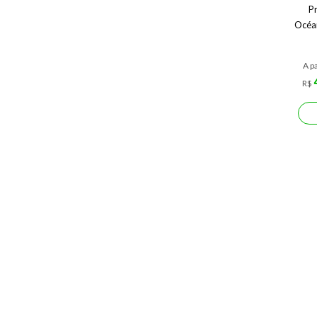
Pr
Océan
A pa
R$
Ph
Pr