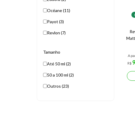
Océane (11)
Payot (3)
Re
Revlon (7)
Matt
Tamanho
A pa
R$
Até 50 ml (2)
50 a 100 ml (2)
Outros (23)