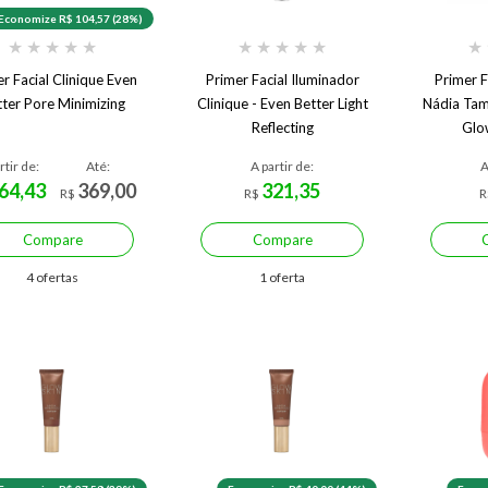
Economize R$ 104,57 (28%)
★
★
★
★
★
★
★
★
★
★
★
r Facial Clinique Even
Primer Facial Iluminador
Primer F
tter Pore Minimizing
Clinique - Even Better Light
Nádia Ta
Reflecting
Glo
rtir de:
Até:
A partir de:
A
64,43
369,00
321,35
R$
R$
R
Compare
Compare
4 ofertas
1 oferta