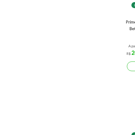
Prime
Be
A pa
2
R$