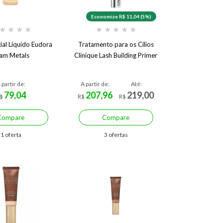
Economize R$ 11,04 (5%)
★
★
★
★
★
★
★
★
★
ial Líquido Eudora
Tratamento para os Cílios
am Metals
Clinique Lash Building Primer
 partir de:
A partir de:
Até:
79,04
207,96
219,00
$
R$
R$
Compare
Compare
1 oferta
3 ofertas