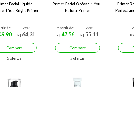
imer Facial Líquido
Primer Facial Océane 4 You -
Primer R
e 4 You Bright Primer
Natural Primer
Perfect a
rtir de:
Até:
A partir de:
Até:
A
49,90
64,31
47,56
55,11
R$
R$
R$
R
Compare
Compare
5 ofertas
5 ofertas
otoready Perfecting
Primer Facial Payot Hidra
Primer Fac
imer Revlon - Primer
Boost