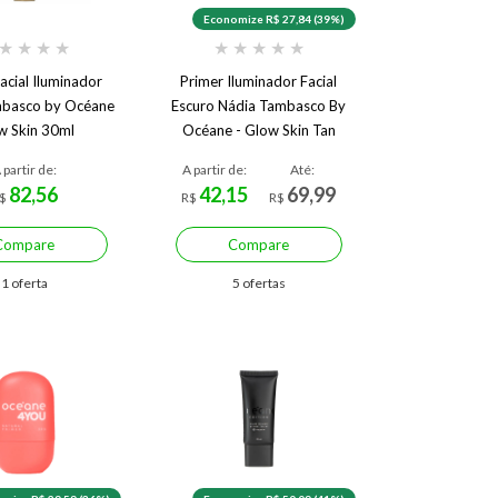
Economize R$ 27,84 (39%)
★
★
★
★
★
★
★
★
★
acial Iluminador
Primer Iluminador Facial
mbasco by Océane
Escuro Nádia Tambasco By
w Skin 30ml
Océane - Glow Skin Tan
30ml
 partir de:
A partir de:
Até:
82,56
42,15
69,99
$
R$
R$
Compare
Compare
1 oferta
5 ofertas