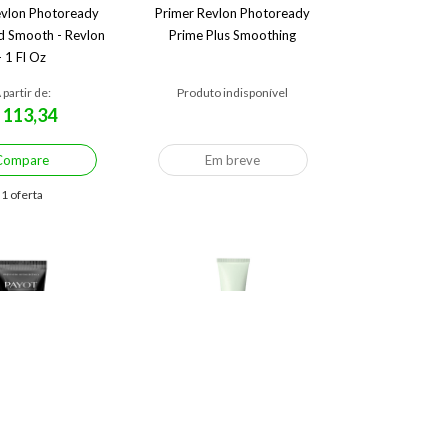
evlon Photoready
Primer Revlon Photoready
nd Smooth - Revlon
Prime Plus Smoothing
- 1 Fl Oz
 partir de:
Produto indisponível
113,34
$
Compare
Em breve
1 oferta
ial Princier Payot
Pore Refining Solutions
Instant Perfector Clinique