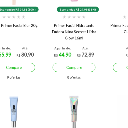
Economize R$ 24,91 (30%)
Economize R$ 27,99 (38%)
★
★
★
★
★
★
★
★
★
★
★
 Primer Facial Blur 20g
Primer Facial Hidratante
Primer Fac
Eudora Niina Secrets Hidra
Gl
Glow 16ml
rtir de:
Até:
A partir de:
Até:
A
55,99
80,90
44,90
72,89
R$
R$
R$
R
Compare
Compare
9 ofertas
8 ofertas