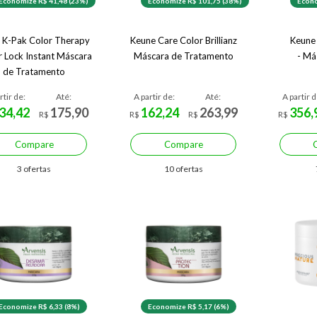
Economize R$ 41,48 (23%)
Economize R$ 101,75 (38%)
Econo
o K-Pak Color Therapy
Keune Care Color Brillianz
Keune 
r Lock Instant Máscara
Máscara de Tratamento
- Má
de Tratamento
rtir de:
Até:
A partir de:
Até:
A partir d
34,42
175,90
162,24
263,99
356,
R$
R$
R$
R$
Compare
Compare
3 ofertas
10 ofertas
Economize R$ 6,33 (8%)
Economize R$ 5,17 (6%)