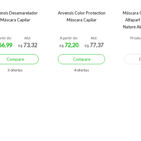
ensis Desamarelador
Arvensis Color Protection
Máscara C
Máscara Capilar
Máscara Capilar
Alfaparf
Nature Al
rtir de:
Até:
A partir de:
Até:
Produt
66,99
73,32
72,20
77,37
R$
R$
R$
Compare
Compare
3 ofertas
4 ofertas