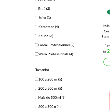
Braé (3)
Joico (3)
Másc
Kérastase (4)
Cor 
Keune (3)
Serie
L'oréal Professionnel (2)
A pa
2
R$
Wella Professionals (4)
Tamanho
100 a 200 ml (5)
200 a 500 ml (5)
Mais de 500 ml (5)
200 a 500 g (4)