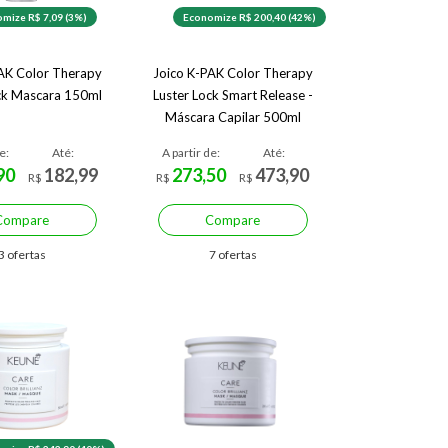
mize R$ 7,09 (3%)
Economize R$ 200,40 (42%)
AK Color Therapy
Joico K-PAK Color Therapy
ck Mascara 150ml
Luster Lock Smart Release -
Máscara Capilar 500ml
e:
Até:
A partir de:
Até:
90
182,99
273,50
473,90
R$
R$
R$
Compare
Compare
3 ofertas
7 ofertas