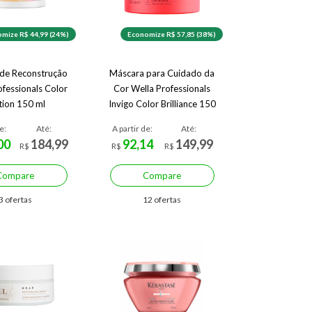
mize R$ 44,99 (24%)
Economize R$ 57,85 (38%)
de Reconstrução
Máscara para Cuidado da
ofessionals Color
Cor Wella Professionals
ion 150 ml
Invigo Color Brilliance 150
ml
e:
Até:
A partir de:
Até:
00
184,99
92,14
149,99
R$
R$
R$
Compare
Compare
3 ofertas
12 ofertas