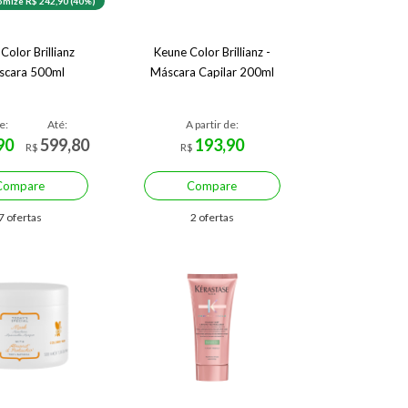
mize R$ 242,90 (40%)
Color Brillianz
Keune Color Brillianz -
scara 500ml
Máscara Capilar 200ml
e:
Até:
A partir de:
90
599,80
193,90
R$
R$
Compare
Compare
7 ofertas
2 ofertas