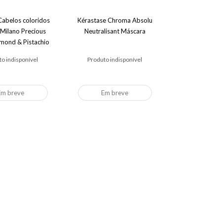
abelos coloridos
Kérastase Chroma Absolu
 Milano Precious
Neutralisant Máscara
mond & Pistachio
Mask
o indisponível
Produto indisponível
Em breve
Em breve