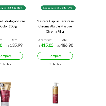
mize R$ 54,09 (39%)
Economize R$ 71,85 (14%)
e Hidratação Braé
Máscara Capilar Kérastase
 Color 200 g
Chroma Absolu Masque
Chroma Filler
e:
Até:
A partir de:
Até:
0
135,99
415,05
486,90
R$
R$
R$
Compare
Compare
8 ofertas
7 ofertas