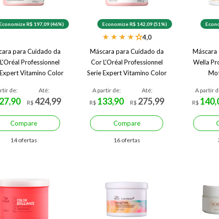
Economize R$ 197,09 (46%)
Economize R$ 142,09 (51%)
Econo
★
★
★
★
★
4,0
ara para Cuidado da
Máscara para Cuidado da
Máscara 
L'Oréal Professionnel
Cor L'Oréal Professionnel
Wella Pr
 Expert Vitamino Color
Serie Expert Vitamino Color
Mot
500 g
250 g
rtir de:
Até:
A partir de:
Até:
A partir d
27,90
424,99
133,90
275,99
140,
R$
R$
R$
R$
Compare
Compare
14 ofertas
16 ofertas