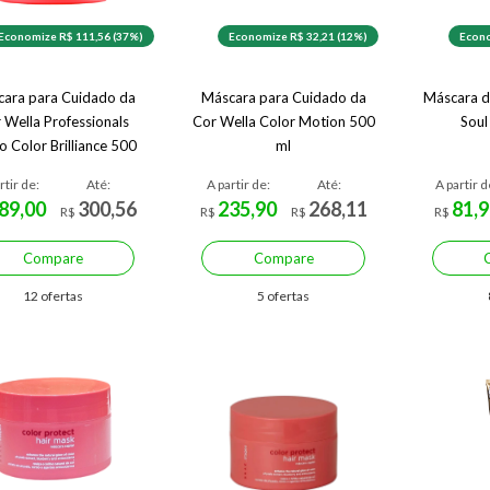
Economize R$ 111,56 (37%)
Economize R$ 32,21 (12%)
Econo
ara para Cuidado da
Máscara para Cuidado da
Máscara d
 Wella Professionals
Cor Wella Color Motion 500
Soul
o Color Brilliance 500
ml
ml
rtir de:
Até:
A partir de:
Até:
A partir d
89,00
300,56
235,90
268,11
81,9
R$
R$
R$
R$
Compare
Compare
12 ofertas
5 ofertas