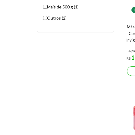
Mais de 500 g (1)
Outros (2)
Másc
Cor
Invig
A pa
1
R$