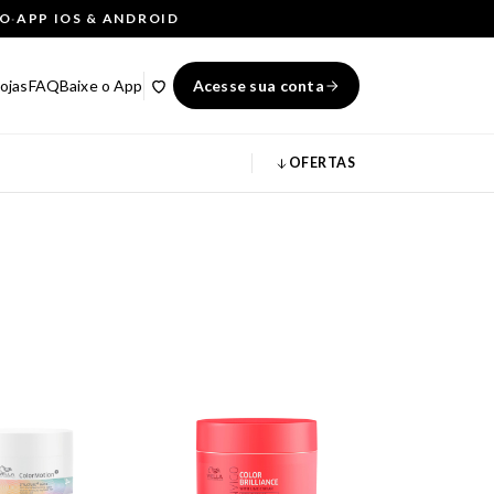
ÇO
·
APP IOS & ANDROID
ojas
FAQ
Baixe o App
Acesse sua conta
OFERTAS