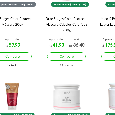
Apenas uma loja disponível
Economize R$ 44,47 (51%)
Econo
Stages Color Protect -
Braè Stages Color Protect -
Joico K-P
Máscara 200g
Máscara Cabelos Coloridos
Luster Lo
200g
A partir de:
A partir de:
Até:
A partir d
59,99
41,93
86,40
175,
R$
R$
R$
R$
Compare
Compare
1 oferta
13 ofertas