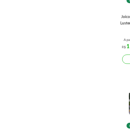
Joic
Luste
A pa
1
R$