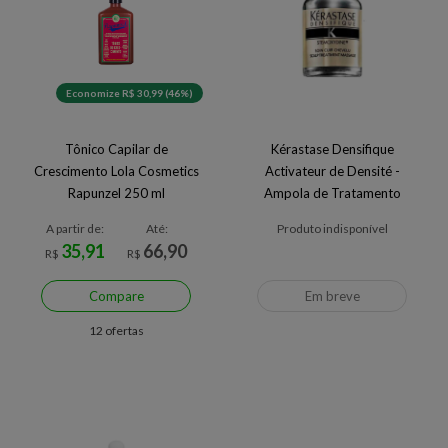
Economize R$ 30,99 (46%)
Tônico Capilar de
Kérastase Densifique
Crescimento Lola Cosmetics
Activateur de Densité -
Rapunzel 250 ml
Ampola de Tratamento
A partir de:
Até:
Produto indisponível
35,91
66,90
R$
R$
Compare
Em breve
12 ofertas