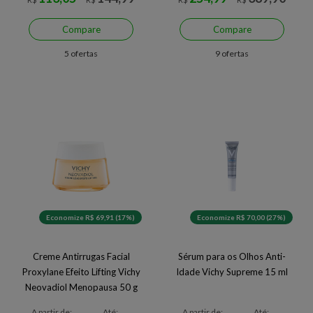
Compare
Compare
5 ofertas
9 ofertas
Economize R$ 69,91 (17%)
Economize R$ 70,00 (27%)
Creme Antirrugas Facial
Sérum para os Olhos Anti-
Proxylane Efeito Lifting Vichy
Idade Vichy Supreme 15 ml
Neovadiol Menopausa 50 g
A partir de:
Até:
A partir de:
Até: