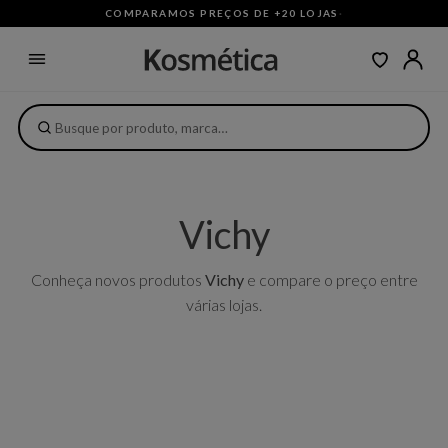
COMPARAMOS PREÇOS DE +20 LOJAS
·
Vichy
Conheça novos produtos
Vichy
e compare o preço entre
várias lojas.