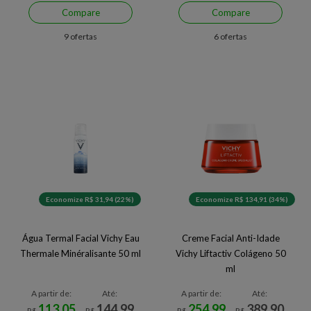
Compare
Compare
9 ofertas
6 ofertas
Economize R$ 31,94 (22%)
Economize R$ 134,91 (34%)
Água Termal Facial Vichy Eau
Creme Facial Anti-Idade
Thermale Minéralisante 50 ml
Vichy Liftactiv Colágeno 50
ml
A partir de:
Até:
A partir de:
Até:
113,05
144,99
254,99
389,90
R$
R$
R$
R$