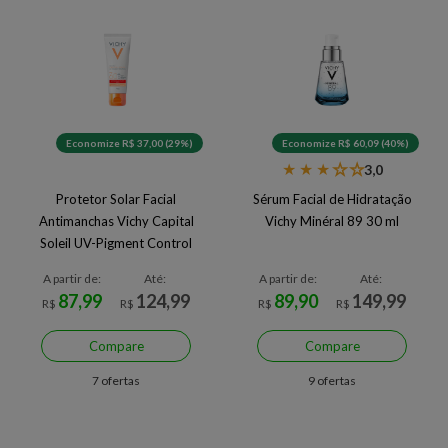
Economize R$ 37,00 (29%)
Economize R$ 60,09 (40%)
★
★
★
★
★
3,0
Protetor Solar Facial
Sérum Facial de Hidratação
Antimanchas Vichy Capital
Vichy Minéral 89 30 ml
Soleil UV-Pigment Control
FPS 60 2.0 40 g
A partir de:
Até:
A partir de:
Até:
87,99
124,99
89,90
149,99
R$
R$
R$
R$
Compare
Compare
7 ofertas
9 ofertas