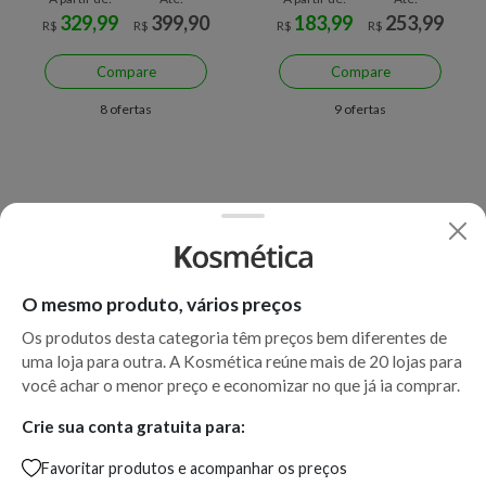
329,99
399,90
183,99
253,99
R$
R$
R$
R$
Compare
Compare
8 ofertas
9 ofertas
O mesmo produto, vários preços
Os produtos desta categoria têm preços bem diferentes de
uma loja para outra. A Kosmética reúne mais de 20 lojas para
Economize R$ 89,06 (29%)
Economize R$ 97,09 (33%)
você achar o menor preço e economizar no que já ia comprar.
Sérum Facial Antioleosidade
Sérum Facial Anti-Idade Vichy
Crie sua conta gratuita para:
Vichy Normaderm
Liftactiv Supreme H.A.
Favoritar produtos e acompanhar os preços
Phytosolution 50 g
Epidermic Filler 30 ml