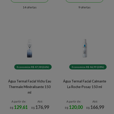
14 ofertas
9 ofertas
Economize R$ 47,38 (26%)
Economize R$ 46,99 (28%)
Água Termal Facial Vichy Eau
Água Termal Facial Calmante
Thermale Minéralisante 150
La Roche-Posay 150 ml
ml
A partir de:
Até:
A partir de:
Até:
129,61
176,99
120,00
166,99
R$
R$
R$
R$