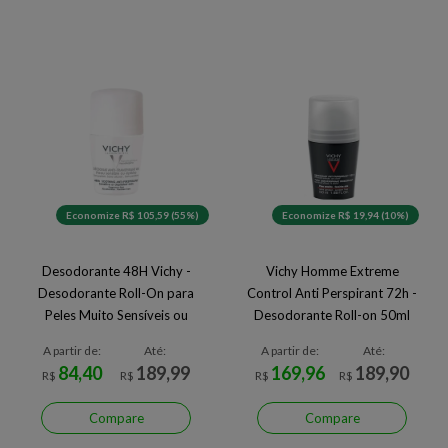
Economize R$ 105,59 (55%)
Economize R$ 19,94 (10%)
Desodorante 48H Vichy -
Vichy Homme Extreme
Desodorante Roll-On para
Control Anti Perspirant 72h -
Peles Muito Sensíveis ou
Desodorante Roll-on 50ml
Depiladas 50ml
A partir de:
Até:
A partir de:
Até:
84,40
189,99
169,96
189,90
R$
R$
R$
R$
Compare
Compare