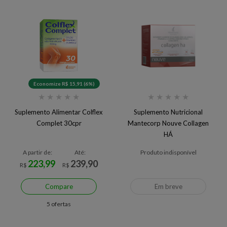
Economize R$ 15,91 (6%)
★
★
★
★
★
★
★
★
★
★
Suplemento Alimentar Colflex
Suplemento Nutricional
Complet 30cpr
Mantecorp Nouve Collagen
HÁ
A partir de:
Até:
Produto indisponível
223,99
239,90
R$
R$
Compare
Em breve
5 ofertas