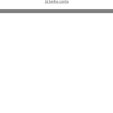
Já tenho conta
A Kosmética
Redes Sociais
Baixe o App
Sobre nós
Contato
FAQ