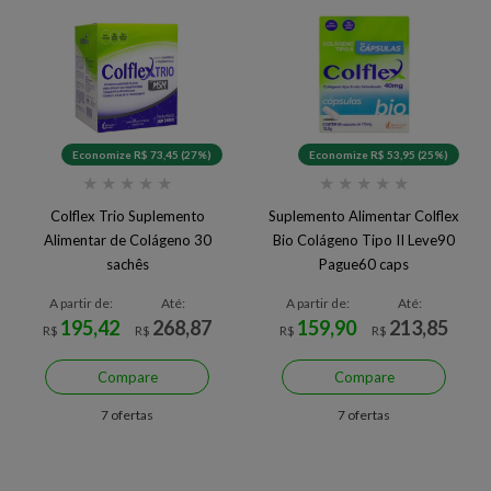
Economize R$ 73,45 (27%)
Economize R$ 53,95 (25%)
★
★
★
★
★
★
★
★
★
★
Colflex Trio Suplemento
Suplemento Alimentar Colflex
Alimentar de Colágeno 30
Bio Colágeno Tipo II Leve90
sachês
Pague60 caps
A partir de:
Até:
A partir de:
Até:
195,42
268,87
159,90
213,85
R$
R$
R$
R$
Compare
Compare
7 ofertas
7 ofertas