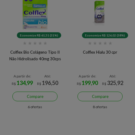
Economize R$ 61,51 (31%)
Economize R$ 126,02 (38%)
★
★
★
★
★
★
★
★
★
★
Colflex Bio Colágeno Tipo II
Colflex Hialu 30 cpr
Não Hidrolisado 40mg 30cps
A partir de:
Até:
A partir de:
Até:
134,99
196,50
199,90
325,92
R$
R$
R$
R$
Compare
Compare
6 ofertas
8 ofertas