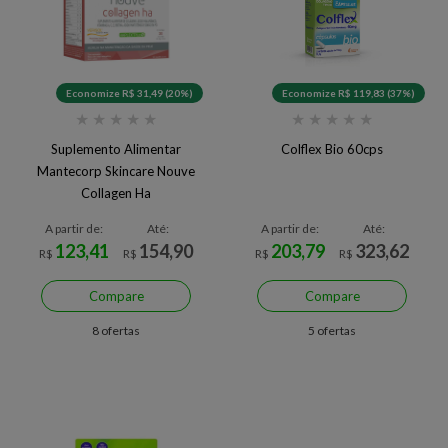
Economize R$ 31,49 (20%)
Economize R$ 119,83 (37%)
★
★
★
★
★
★
★
★
★
★
Suplemento Alimentar
Colflex Bio 60cps
Mantecorp Skincare Nouve
Collagen Ha
A partir de:
Até:
A partir de:
Até:
123,41
154,90
203,79
323,62
R$
R$
R$
R$
Compare
Compare
8 ofertas
5 ofertas