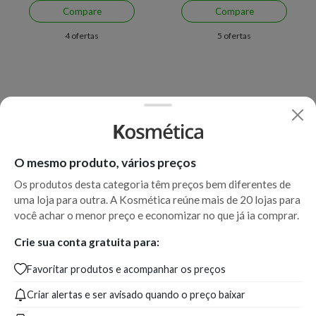
Compare
Compare
4 ofertas
5 ofertas
O mesmo produto, vários preços
Os produtos desta categoria têm preços bem diferentes de
uma loja para outra. A Kosmética reúne mais de 20 lojas para
Economize R$ 42,00 (32%)
Economize R$ 45,93 (40%)
você achar o menor preço e economizar no que já ia comprar.
Revlon Super Lustrous
Revlon Super Lustrous
Crie sua conta gratuita para:
Glimmer Gloss Bronze Spark
Glimmer Gloss 002 Pink
Favoritar produtos e acompanhar os preços
006
Prisma
Criar alertas e ser avisado quando o preço baixar
A partir de:
Até:
A partir de:
Até:
87,00
129,00
67,07
113,00
R$
R$
R$
R$