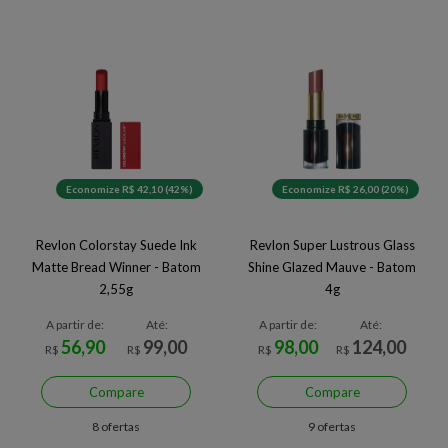
Economize R$ 42,10 (42%)
Economize R$ 26,00 (20%)
Revlon Colorstay Suede Ink
Revlon Super Lustrous Glass
Matte Bread Winner - Batom
Shine Glazed Mauve - Batom
2,55g
4g
A partir de:
Até:
A partir de:
Até:
56,90
99,00
98,00
124,00
R$
R$
R$
R$
Compare
Compare
8 ofertas
9 ofertas