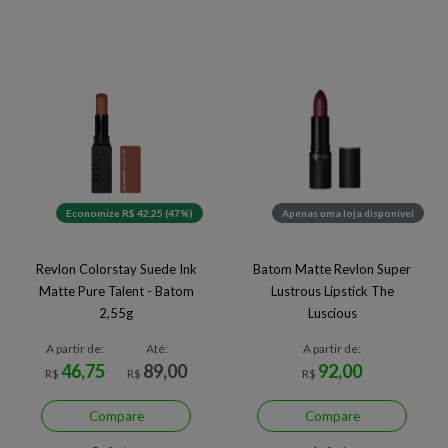
Economize R$ 42,25 (47%)
Apenas uma loja disponível
Revlon Colorstay Suede Ink
Batom Matte Revlon Super
Matte Pure Talent - Batom
Lustrous Lipstick The
2,55g
Luscious
A partir de:
Até:
A partir de:
46,75
89,00
92,00
R$
R$
R$
Compare
Compare