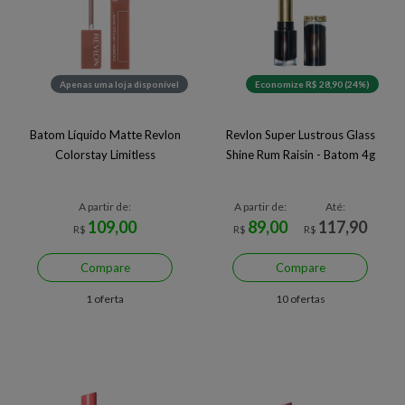
Apenas uma loja disponível
Economize R$ 28,90 (24%)
Batom Líquido Matte Revlon
Revlon Super Lustrous Glass
Colorstay Limitless
Shine Rum Raisin - Batom 4g
A partir de:
A partir de:
Até:
109,00
89,00
117,90
R$
R$
R$
Compare
Compare
1 oferta
10 ofertas