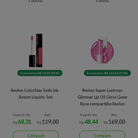
5 ofertas
1 oferta
Economize R$ 50,69 (42%)
Economize R$ 120,56 (71%)
Revlon ColorStay Satin Ink -
Revlon Super Lustrous
Batom Líquido 5ml
Glimmer Lip Oil Gloss Gone
Rose compartilhe Revlon
Super Lustrous Glimmer Lip
A partir de:
Até:
A partir de:
Até:
Oil Gloss Gone Rose
68,31
119,00
48,44
169,00
R$
R$
R$
R$
Compare
Compare