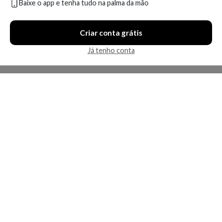
Baixe o app e tenha tudo na palma da mão
Compare
Compare
Criar conta grátis
3 ofertas
5 ofertas
Já tenho conta
Economize R$ 46,71 (50%)
Economize R$ 69,80 (60%)
Revlon Super Lustrous
Revlon Super Lustrous
Glimmer Gloss Rose Glow
Glimmer Gloss Razz Beamy
008
009
A partir de:
Até:
A partir de:
Até: