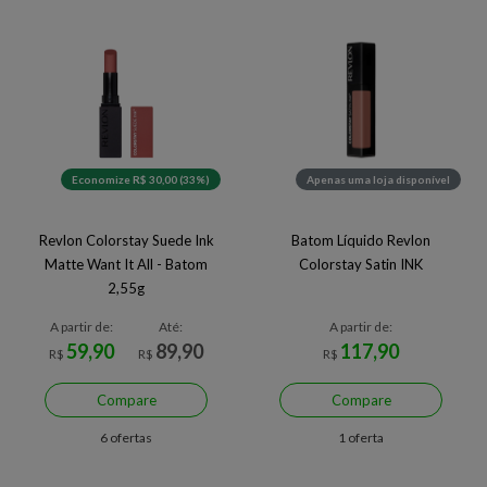
Economize R$ 30,00 (33%)
Apenas uma loja disponível
Revlon Colorstay Suede Ink
Batom Líquido Revlon
Matte Want It All - Batom
Colorstay Satin INK
2,55g
A partir de:
Até:
A partir de:
59,90
89,90
117,90
R$
R$
R$
Compare
Compare
6 ofertas
1 oferta