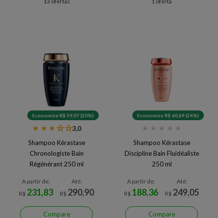
13 ofertas
1 oferta
Economize R$ 59,07 (20%)
Economize R$ 60,69 (24%)
★
★
★
★
★
★
★
★
★
★
3,0
Shampoo Kérastase
Shampoo Kérastase
Chronologiste Bain
Discipline Bain Fluidéaliste
Régénérant 250 ml
250 ml
A partir de:
Até:
A partir de:
Até:
231,83
290,90
188,36
249,05
R$
R$
R$
R$
Compare
Compare