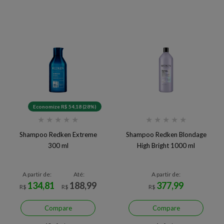
Economize R$ 54,18 (28%)
★
★
★
★
★
★
★
★
★
★
Shampoo Redken Extreme
Shampoo Redken Blondage
300 ml
High Bright 1000 ml
A partir de:
Até:
A partir de:
134,81
188,99
377,99
R$
R$
R$
Compare
Compare