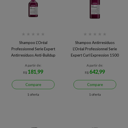
★
★
★
★
★
★
★
★
★
★
Shampoo L'Oréal
Shampoo Antirresíduos
Professionnel Serie Expert
L'Oréal Professionnel Serie
Antirresíduos Anti-Buildup
Expert Curl Expression 1500
Curl Expression 300ml
ml
A partir de:
A partir de:
181,99
642,99
R$
R$
Compare
Compare
1 oferta
1 oferta