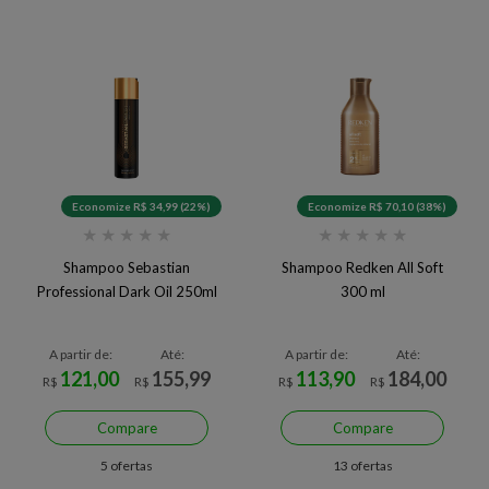
Economize R$ 34,99 (22%)
Economize R$ 70,10 (38%)
★
★
★
★
★
★
★
★
★
★
Shampoo Sebastian
Shampoo Redken All Soft
Professional Dark Oil 250ml
300 ml
A partir de:
Até:
A partir de:
Até:
121,00
155,99
113,90
184,00
R$
R$
R$
R$
Compare
Compare
5 ofertas
13 ofertas