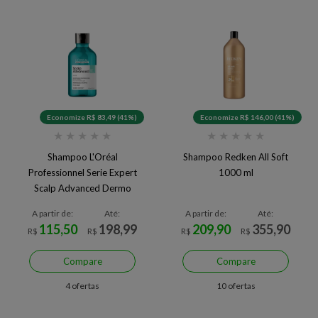
Economize R$ 83,49 (41%)
Economize R$ 146,00 (41%)
★
★
★
★
★
★
★
★
★
★
Shampoo L'Oréal
Shampoo Redken All Soft
Professionnel Serie Expert
1000 ml
Scalp Advanced Dermo
Purifier 300 ml
A partir de:
Até:
A partir de:
Até:
115,50
198,99
209,90
355,90
R$
R$
R$
R$
Compare
Compare
4 ofertas
10 ofertas