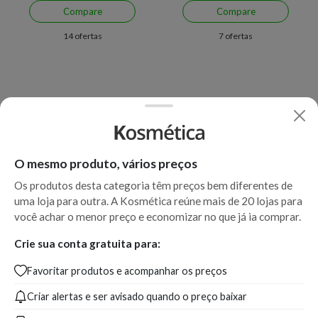
Compare
Compare
14 ofertas
7 ofertas
O mesmo produto, vários preços
Os produtos desta categoria têm preços bem diferentes de
uma loja para outra. A Kosmética reúne mais de 20 lojas para
Economize R$ 53,99 (41%)
Economize R$ 55,10 (24%)
você achar o menor preço e economizar no que já ia comprar.
Shampoo Wella Professionals
Shampoo Wella Professionals
Fusion 250 ml
Invigo Balance Aqua Pure
Crie sua conta gratuita para:
1000 ml
Favoritar produtos e acompanhar os preços
A partir de:
Até:
A partir de:
Até:
76,00
129,99
172,89
227,99
Criar alertas e ser avisado quando o preço baixar
R$
R$
R$
R$