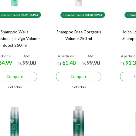
Economize R$ 34,01 (34%)
Economize R$ 38,50 (38%)
Econo
Shampoo Wella
Shampoo Braé Gorgeous
Joico Jo
ssionals Invigo Volume
Volume 250 ml
Shampo
Boost 250 ml
rtir de:
Até:
A partir de:
Até:
A partir d
64,99
99,00
61,40
99,90
91,3
R$
R$
R$
R$
Compare
Compare
7 ofertas
5 ofertas