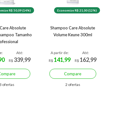
mize R$ 50,09 (14%)
Economize R$ 21,00 (12%)
Care Absolute
Shampoo Care Absolute
Shampoo Tamanho
Volume Keune 300ml
ofessional
e:
Até:
A partir de:
Até:
90
339,99
141,99
162,99
R$
R$
R$
Compare
Compare
3 ofertas
2 ofertas