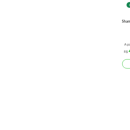
Sham
A pa
R$