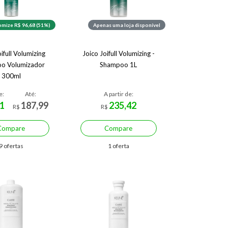
mize R$ 96,68 (51%)
Apenas uma loja disponível
ifull Volumizing
Joico Joifull Volumizing -
o Volumizador
Shampoo 1L
300ml
e:
Até:
A partir de:
1
187,99
235,42
R$
R$
Compare
Compare
9 ofertas
1 oferta