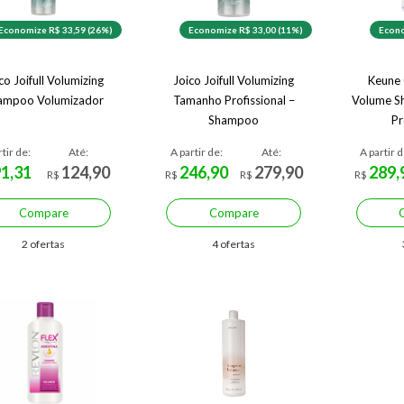
Economize R$ 33,59 (26%)
Economize R$ 33,00 (11%)
Econo
co Joifull Volumizing
Joico Joifull Volumizing
Keune 
ampoo Volumizador
Tamanho Profissional –
Volume 
Shampoo
Pr
rtir de:
Até:
A partir de:
Até:
A partir d
91,31
124,90
246,90
279,90
289,
R$
R$
R$
R$
Compare
Compare
2 ofertas
4 ofertas