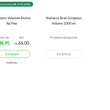
Economize R$ 19,05 (28%)
poo Volumen Revlon
Shampoo Braé Gorgeous
Rp Flex
Volume 1000 ml
rtir de:
Até:
Produto indisponível
46,95
66,00
R$
Compare
Em breve
6 ofertas