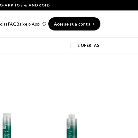
ÇO
·
APP IOS & ANDROID
ojas
FAQ
Baixe o App
Acesse sua conta
OFERTAS