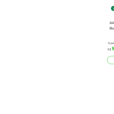
Joi
Sh
A pa
R$