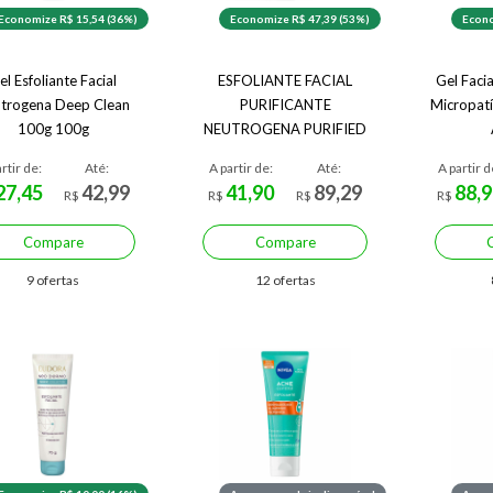
Economize R$ 15,54 (36%)
Economize R$ 47,39 (53%)
Econo
el Esfoliante Facial
ESFOLIANTE FACIAL
Gel Faci
trogena Deep Clean
PURIFICANTE
Micropatí
100g 100g
NEUTROGENA PURIFIED
SKIN 100G
rtir de:
Até:
A partir de:
Até:
A partir d
27,45
42,99
41,90
89,29
88,9
R$
R$
R$
R$
Compare
Compare
9 ofertas
12 ofertas