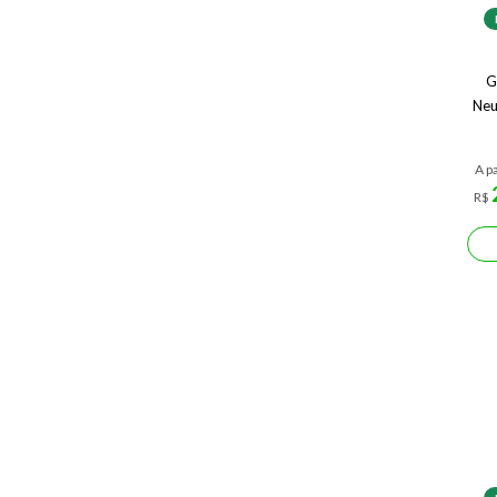
G
Neu
A pa
R$