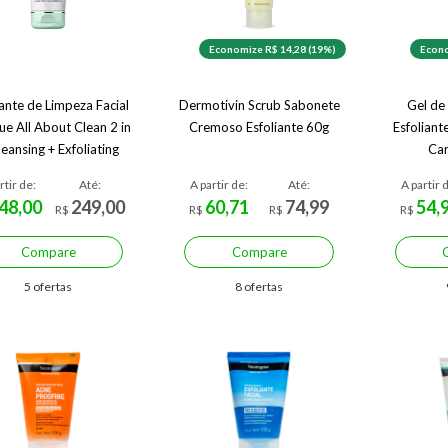
Economize R$ 14,28 (19%)
Econo
iante de Limpeza Facial
Dermotivin Scrub Sabonete
Gel de
que All About Clean 2 in
Cremoso Esfoliante 60g
Esfoliant
leansing + Exfoliating
Ca
Jelly 150ml
rtir de:
Até:
A partir de:
Até:
A partir 
48,00
249,00
60,71
74,99
54,
R$
R$
R$
R$
Compare
Compare
5 ofertas
8 ofertas