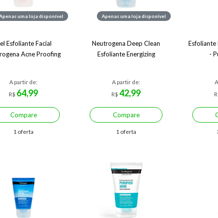
Apenas uma loja disponível
Apenas uma loja disponível
el Esfoliante Facial
Neutrogena Deep Clean
Esfoliante
rogena Acne Proofing
Esfoliante Energizing
- P
A partir de:
A partir de:
A
64,99
42,99
R$
R$
R
Compare
Compare
1 oferta
1 oferta