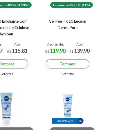
mize R$ 26,84 (23%)
Economize R$ 20,00 (14%)
al Esfoliante Com
Gel Peeling 10 Eucerin
culas de Celulose
DermoPure
Acniben
e:
Até:
A partir de:
Até:
7
115,81
119,90
139,90
R$
R$
R$
Compare
Compare
8 ofertas
3 ofertas