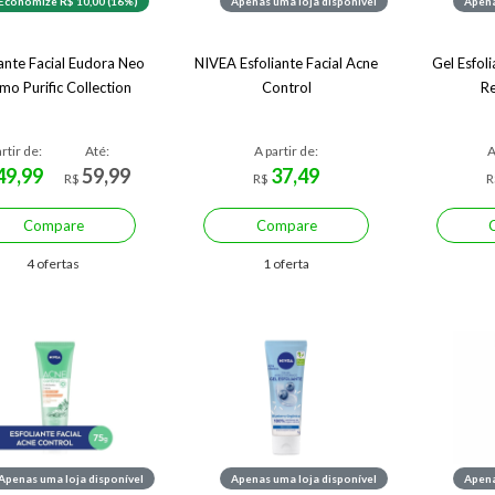
Economize R$ 10,00 (16%)
Apenas uma loja disponível
Apena
iante Facial Eudora Neo
NIVEA Esfoliante Facial Acne
Gel Esfol
mo Purific Collection
Control
Re
rtir de:
Até:
A partir de:
A
49,99
59,99
37,49
R$
R$
R
Compare
Compare
4 ofertas
1 oferta
Apenas uma loja disponível
Apenas uma loja disponível
Apena