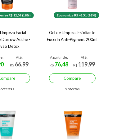
mize R$ 12,09 (18%)
Economize R$ 43,51 (36%)
 Limpeza Facial
Gel de Limpeza Esfoliante
e Darrow Actine -
Eucerin Anti-Pigment 200ml
rvão Detox
de:
Até:
A partir de:
Até:
90
66,99
76,48
119,99
R$
R$
R$
Compare
Compare
9 ofertas
9 ofertas