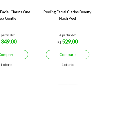
 Facial Clarins One
Peeling Facial Clarins Beauty
ep Gentle
Flash Peel
 partir de:
A partir de:
349,00
529,00
$
R$
Compare
Compare
1 oferta
1 oferta
s uma loja disponível
Economize R$ 3,00 (18%)