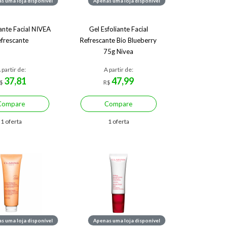
s uma loja disponível
Apenas uma loja disponível
iante Facial NIVEA
Gel Esfoliante Facial
frescante
Refrescante Bio Blueberry
75g Nivea
 partir de:
A partir de:
37,81
47,99
$
R$
Compare
Compare
1 oferta
1 oferta
s uma loja disponível
Apenas uma loja disponível