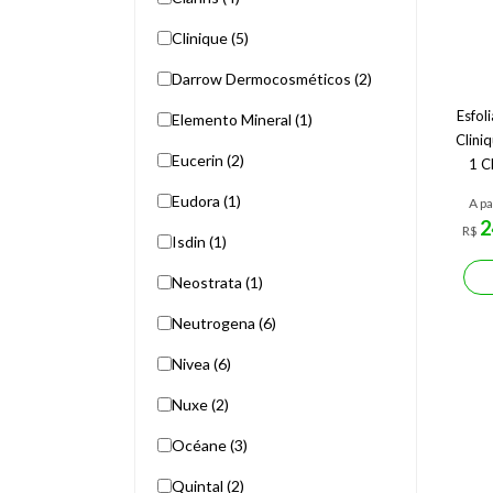
Clinique (5)
Darrow Dermocosméticos (2)
Esfol
Elemento Mineral (1)
Clini
Eucerin (2)
1 C
Eudora (1)
A pa
2
R$
Isdin (1)
Neostrata (1)
Neutrogena (6)
Nivea (6)
Nuxe (2)
Océane (3)
Quintal (2)