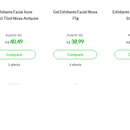
foliante Facial Acne
Gel Esfoliante Facial Nivea
Esfoliante
ol 75ml Nivea Antiacne
75g
St
A partir de:
A partir de:
A
40,49
38,99
R$
R$
R
Compare
Compare
1 oferta
1 oferta
Apenas uma loja disponível
Economize R$ 13,84 (5%)
Apena