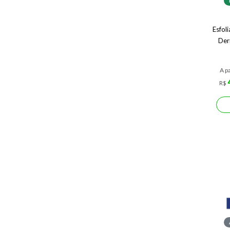
Esfol
Der
A pa
R$