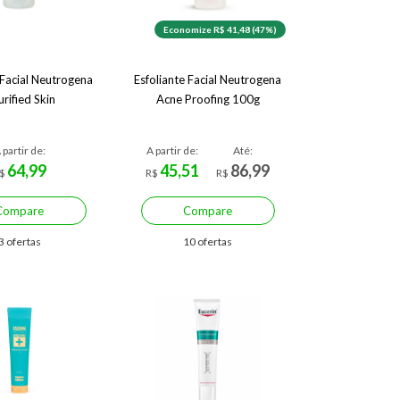
Economize R$ 41,48 (47%)
 Facial Neutrogena
Esfoliante Facial Neutrogena
urified Skin
Acne Proofing 100g
 partir de:
A partir de:
Até:
64,99
45,51
86,99
$
R$
R$
Compare
Compare
3 ofertas
10 ofertas