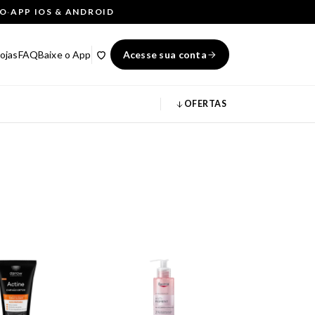
ÇO
·
APP IOS & ANDROID
ojas
FAQ
Baixe o App
Acesse sua conta
OFERTAS