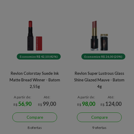
Economize R$ 42,10 (42%)
Economize R$ 26,00 (20%)
Revlon Colorstay Suede Ink
Revlon Super Lustrous Glass
Matte Bread Winner - Batom
Shine Glazed Mauve - Batom
2,55g
4g
A partir de:
Até:
A partir de:
Até:
56,90
99,00
98,00
124,00
R$
R$
R$
R$
Compare
Compare
8 ofertas
9 ofertas