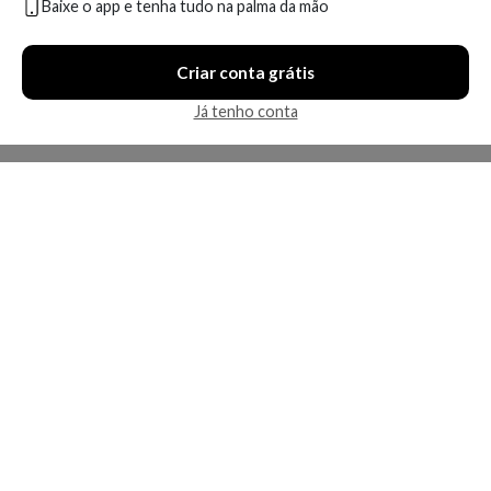
Baixe o app e tenha tudo na palma da mão
Compare
Compare
Criar conta grátis
3 ofertas
5 ofertas
Já tenho conta
Economize R$ 48,18 (51%)
Economize R$ 71,27 (61%)
Revlon Super Lustrous
Revlon Super Lustrous
Glimmer Gloss Rose Glow
Glimmer Gloss Razz Beamy
008
009
A partir de:
Até:
A partir de:
Até: