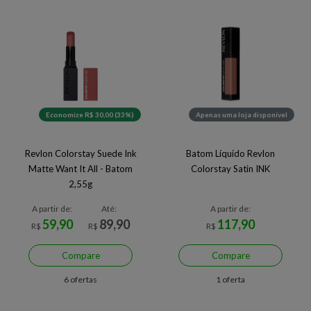
Economize R$ 30,00 (33%)
Apenas uma loja disponível
Revlon Colorstay Suede Ink
Batom Líquido Revlon
Matte Want It All - Batom
Colorstay Satin INK
2,55g
A partir de:
Até:
A partir de:
59,90
89,90
117,90
R$
R$
R$
Compare
Compare
6 ofertas
1 oferta