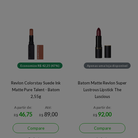
Economize R$ 42,25 (47%)
Apenas uma loja disponível
Revlon Colorstay Suede Ink
Batom Matte Revlon Super
Matte Pure Talent - Batom
Lustrous Lipstick The
2,55g
Luscious
A partir de:
Até:
A partir de:
46,75
89,00
92,00
R$
R$
R$
Compare
Compare