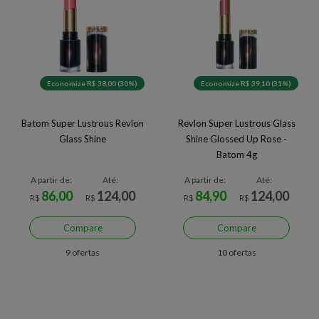
Economize R$ 38,00 (30%)
Economize R$ 39,10 (31%)
Batom Super Lustrous Revlon
Revlon Super Lustrous Glass
Glass Shine
Shine Glossed Up Rose -
Batom 4g
A partir de:
Até:
A partir de:
Até:
86,00
124,00
84,90
124,00
R$
R$
R$
R$
Compare
Compare
9 ofertas
10 ofertas