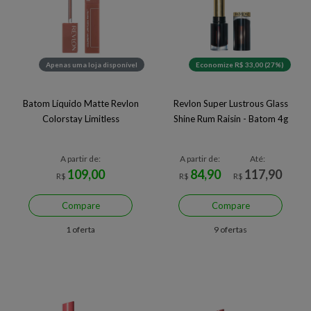
Apenas uma loja disponível
Economize R$ 33,00 (27%)
Batom Líquido Matte Revlon
Revlon Super Lustrous Glass
Colorstay Limitless
Shine Rum Raisin - Batom 4g
A partir de:
A partir de:
Até:
109,00
84,90
117,90
R$
R$
R$
Compare
Compare
1 oferta
9 ofertas