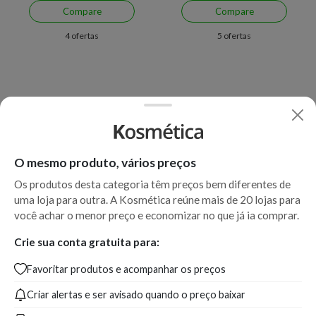
Compare
Compare
4 ofertas
5 ofertas
O mesmo produto, vários preços
Os produtos desta categoria têm preços bem diferentes de
uma loja para outra. A Kosmética reúne mais de 20 lojas para
Economize R$ 42,00 (32%)
Economize R$ 45,93 (40%)
você achar o menor preço e economizar no que já ia comprar.
Revlon Super Lustrous
Revlon Super Lustrous
Crie sua conta gratuita para:
Glimmer Gloss Bronze Spark
Glimmer Gloss 002 Pink
Favoritar produtos e acompanhar os preços
006
Prisma
Criar alertas e ser avisado quando o preço baixar
A partir de:
Até:
A partir de:
Até:
87,00
129,00
67,07
113,00
R$
R$
R$
R$