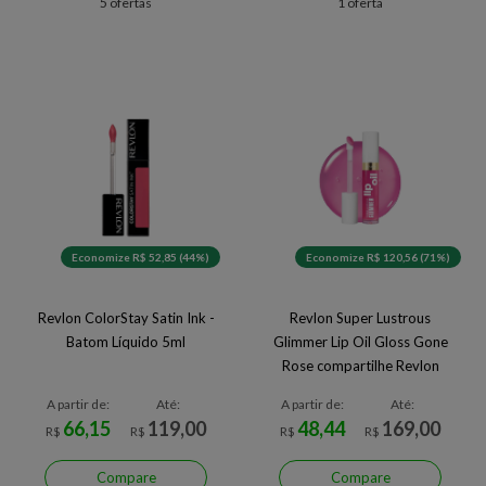
5 ofertas
1 oferta
Economize R$ 52,85 (44%)
Economize R$ 120,56 (71%)
Revlon ColorStay Satin Ink -
Revlon Super Lustrous
Batom Líquido 5ml
Glimmer Lip Oil Gloss Gone
Rose compartilhe Revlon
Super Lustrous Glimmer Lip
A partir de:
Até:
A partir de:
Até:
Oil Gloss Gone Rose
66,15
119,00
48,44
169,00
R$
R$
R$
R$
Compare
Compare