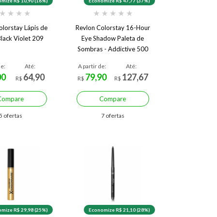
mize R$ 10,90 (16%)
Economize R$ 47,77 (37%)
★
★
★
★
★
★
★
★
★
olorstay Lápis de
Revlon Colorstay 16-Hour
Black Violet 209
Eye Shadow Paleta de
Sombras - Addictive 500
de:
Até:
A partir de:
Até:
00
64,90
79,90
127,67
R$
R$
R$
Compare
Compare
5 ofertas
7 ofertas
mize R$ 29,98 (25%)
Economize R$ 21,10 (28%)