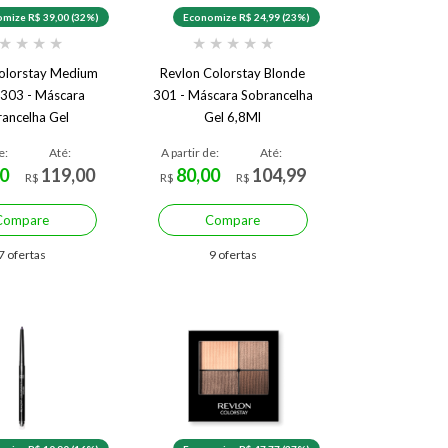
mize R$ 39,00 (32%)
Economize R$ 24,99 (23%)
★
★
★
★
★
★
★
★
★
olorstay Medium
Revlon Colorstay Blonde
303 - Máscara
301 - Máscara Sobrancelha
ancelha Gel
Gel 6,8Ml
e:
Até:
A partir de:
Até:
0
119,00
80,00
104,99
R$
R$
R$
Compare
Compare
7 ofertas
9 ofertas