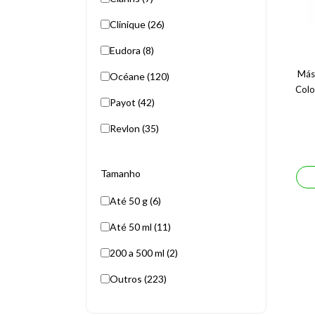
Clinique (26)
Eudora (8)
Másc
Océane (120)
Colo
Payot (42)
Revlon (35)
Tamanho
Até 50 g (6)
Até 50 ml (11)
200 a 500 ml (2)
Outros (223)