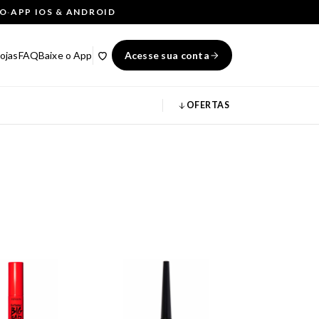
ÇO
·
APP IOS & ANDROID
ojas
FAQ
Baixe o App
Acesse sua conta
OFERTAS