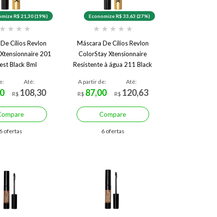
mize R$ 21,30 (19%)
Economize R$ 33,63 (27%)
★
★
★
★
★
★
★
★
★
De Cílios Revlon
Máscara De Cílios Revlon
 Xtensionnaire 201
ColorStay Xtensionnaire
est Black 8ml
Resistente à água 211 Black
Noir 8ml
e:
Até:
A partir de:
Até:
0
108,30
87,00
120,63
R$
R$
R$
Compare
Compare
6 ofertas
6 ofertas