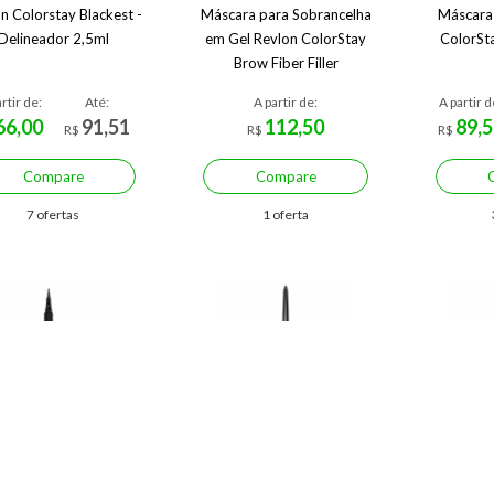
n Colorstay Blackest -
Máscara para Sobrancelha
Máscara 
Delineador 2,5ml
em Gel Revlon ColorStay
ColorSt
Brow Fiber Filler
rtir de:
Até:
A partir de:
A partir d
66,00
91,51
112,50
89,5
R$
R$
R$
Compare
Compare
7 ofertas
1 oferta
Economize R$ 30,60 (28%)
Economize R$ 20,10 (27%)
Econo
ta Delineadora Revlon
Colorstay Eyeliner Revlon -
Gel pa
orstay Liquid Eye Pen
Delineador
Payot