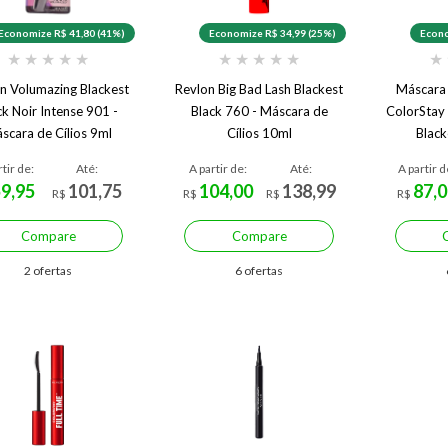
Economize R$ 41,80 (41%)
Economize R$ 34,99 (25%)
Econo
★
★
★
★
★
★
★
★
★
★
★
n Volumazing Blackest
Revlon Big Bad Lash Blackest
Máscara 
ck Noir Intense 901 -
Black 760 - Máscara de
ColorStay
scara de Cílios 9ml
Cílios 10ml
Black
rtir de:
Até:
A partir de:
Até:
A partir d
59,95
101,75
104,00
138,99
87,0
R$
R$
R$
R$
Compare
Compare
2 ofertas
6 ofertas