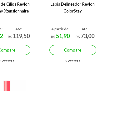
de Cílios Revlon
Lápis Delineador Revlon
ay Xtensionnaire
ColorStay
e:
Até:
A partir de:
Até:
2
119,50
51,90
73,00
R$
R$
R$
Compare
Compare
3 ofertas
2 ofertas
mize R$ 16,00 (32%)
Economize R$ 15,96 (32%)
ra Sobrancelhas
Lápis Para Olhos Payot
 Alta Fixação
Marrom 1,10g