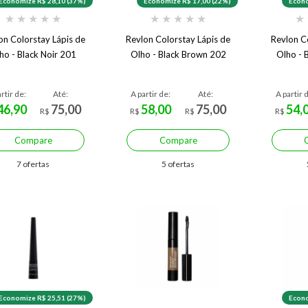
Economize R$ 28,10 (37%)
Economize R$ 17,00 (22%)
Econo
★
★
★
★
★
★
★
★
★
★
★
on Colorstay Lápis de
Revlon Colorstay Lápis de
Revlon C
ho - Black Noir 201
Olho - Black Brown 202
Olho - 
rtir de:
Até:
A partir de:
Até:
A partir 
46,90
75,00
58,00
75,00
54,
R$
R$
R$
R$
Compare
Compare
7 ofertas
5 ofertas
Economize R$ 25,51 (27%)
Econo