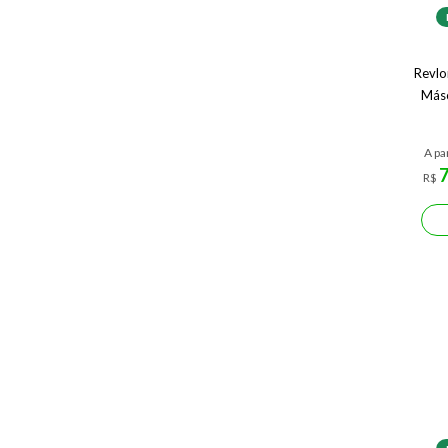
Revlo
Másc
A pa
R$