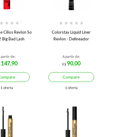
★
★
★
★
★
★
★
★
★
e Cílios Revlon So
Colorstay Liquid Liner
! Big Bad Lash
Revlon - Delineador
 partir de:
A partir de:
147,90
90,00
$
R$
Compare
Compare
1 oferta
1 oferta