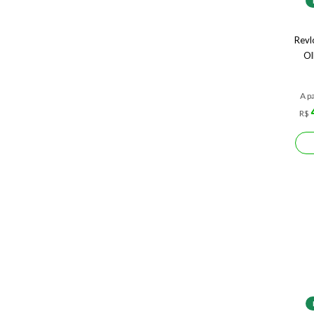
Revl
Ol
A pa
R$