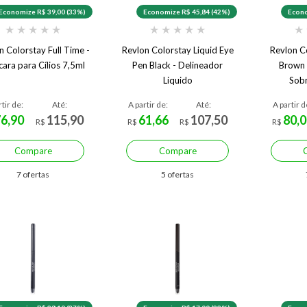
Economize R$ 39,00 (33%)
Economize R$ 45,84 (42%)
Econo
★
★
★
★
★
★
★
★
★
★
★
n Colorstay Full Time -
Revlon Colorstay Liquid Eye
Revlon C
ara para Cílios 7,5ml
Pen Black - Delineador
Brown 
Liquido
Sobr
rtir de:
Até:
A partir de:
Até:
A partir d
76,90
115,90
61,66
107,50
80,0
R$
R$
R$
R$
Compare
Compare
7 ofertas
5 ofertas