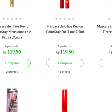
★
★
★
★
★
★
★
★
★
★
★
ara de Cílios Revlon
Máscara de Cílios Revlon
Máscara d
rStay Xtensionnaire À
ColorStay Full Time 7.5ml
Fierce
Prova D'água
A partir de:
A partir de:
A
119,50
119,50
R$
R$
R
Compare
Compare
2 ofertas
1 oferta