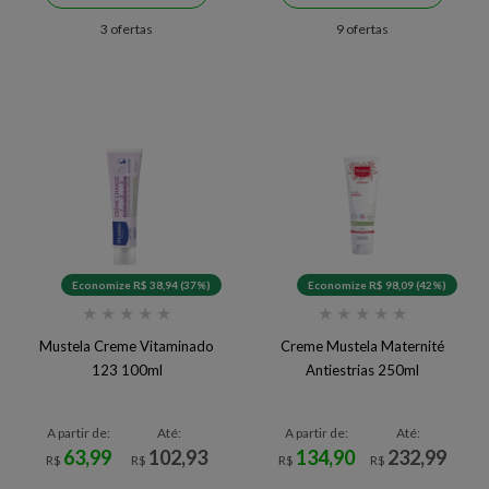
3 ofertas
9 ofertas
Economize R$ 38,94 (37%)
Economize R$ 98,09 (42%)
★
★
★
★
★
★
★
★
★
★
Mustela Creme Vitaminado
Creme Mustela Maternité
123 100ml
Antiestrias 250ml
A partir de:
Até:
A partir de:
Até:
63,99
102,93
134,90
232,99
R$
R$
R$
R$