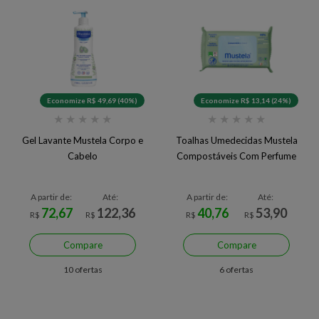
Economize R$ 49,69 (40%)
Economize R$ 13,14 (24%)
★
★
★
★
★
★
★
★
★
★
Gel Lavante Mustela Corpo e
Toalhas Umedecidas Mustela
Cabelo
Compostáveis Com Perfume
A partir de:
Até:
A partir de:
Até:
72,67
122,36
40,76
53,90
R$
R$
R$
R$
Compare
Compare
10 ofertas
6 ofertas