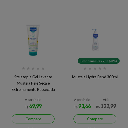
Economize R$ 29,33 (23%)
★
★
★
★
★
★
★
★
★
★
Stelatopia Gel Lavante
Mustela Hydra Bebê 300ml
Mustela Pele Seca e
Extremamente Ressecada
A partir de:
A partir de:
Até:
69,99
93,66
122,99
R$
R$
R$
Compare
Compare