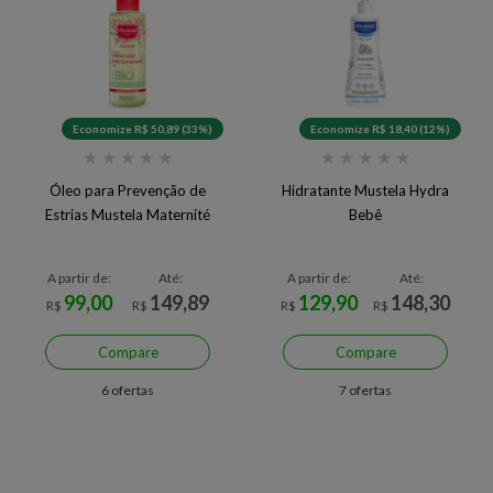
Economize R$ 50,89 (33%)
Economize R$ 18,40 (12%)
★
★
★
★
★
★
★
★
★
★
Óleo para Prevenção de
Hidratante Mustela Hydra
Estrias Mustela Maternité
Bebê
A partir de:
Até:
A partir de:
Até:
99,00
149,89
129,90
148,30
R$
R$
R$
R$
Compare
Compare
6 ofertas
7 ofertas