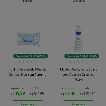
1 oferta
10 ofertas
Economize R$ 17,00 (32%)
Economize R$ 44,71 (36%)
★
★
★
★
★
★
★
★
★
★
Toalha Umedecida Mustela
Mustela Gel Lavante Suave
Compotáveis sem Perfume
com Abacate Orgânico
750ml
A partir de:
Até:
A partir de:
Até:
35,99
52,99
77,40
122,11
R$
R$
R$
R$
Compare
Compare