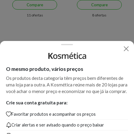
Compare
Compare
11 ofertas
8 ofertas
O mesmo produto, vários preços
Os produtos desta categoria têm preços bem diferentes de
uma loja para outra. A Kosmética reúne mais de 20 lojas para
Economize R$ 34,01 (36%)
Economize R$ 18,00 (31%)
você achar o menor preço e economizar no que já ia comprar.
Mustela Gel Lavante Apaisant
Mustela Gel Lavante Suave
Pele Muito Sensível 300ml
Refil
Crie sua conta gratuita para:
Favoritar produtos e acompanhar os preços
A partir de:
Até:
A partir de:
Até:
59,99
94,00
39,99
57,99
Criar alertas e ser avisado quando o preço baixar
R$
R$
R$
R$