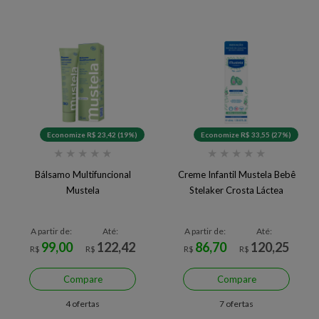
Economize R$ 23,42 (19%)
Economize R$ 33,55 (27%)
★
★
★
★
★
★
★
★
★
★
Bálsamo Multifuncional
Creme Infantil Mustela Bebê
Mustela
Stelaker Crosta Láctea
A partir de:
Até:
A partir de:
Até:
99,00
122,42
86,70
120,25
R$
R$
R$
R$
Compare
Compare
4 ofertas
7 ofertas