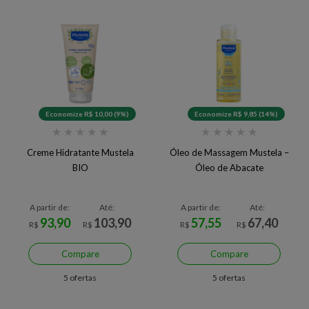
Economize R$ 10,00 (9%)
Economize R$ 9,85 (14%)
★
★
★
★
★
★
★
★
★
★
Creme Hidratante Mustela
Óleo de Massagem Mustela –
BIO
Óleo de Abacate
A partir de:
Até:
A partir de:
Até:
93,90
103,90
57,55
67,40
R$
R$
R$
R$
Compare
Compare
5 ofertas
5 ofertas