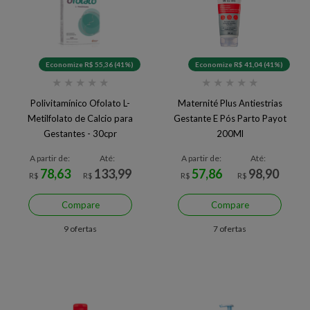
Economize R$ 55,36 (41%)
Economize R$ 41,04 (41%)
★
★
★
★
★
★
★
★
★
★
Polivitamínico Ofolato L-
Maternité Plus Antiestrias
Metilfolato de Calcio para
Gestante E Pós Parto Payot
Gestantes - 30cpr
200Ml
A partir de:
Até:
A partir de:
Até:
78,63
133,99
57,86
98,90
R$
R$
R$
R$
Compare
Compare
9 ofertas
7 ofertas