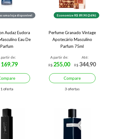
s uma loja disponível
Economize R$ 89,90 (26%)
on Audaz Eudora
Perfume Granado Vintage
Masculino Eau De
Apotecário Masculino
Parfum
Parfum 75ml
 partir de:
A partir de:
Até:
169,79
255,00
344,90
$
R$
R$
Compare
Compare
1 oferta
3 ofertas