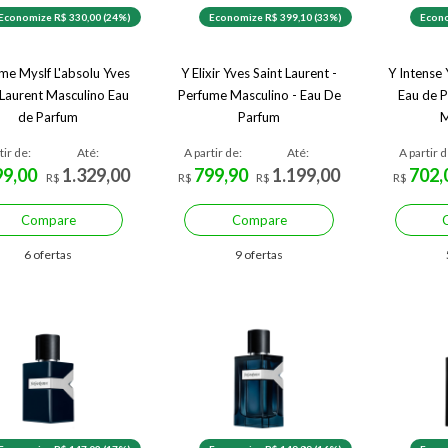
Economize R$ 330,00 (24%)
Economize R$ 399,10 (33%)
Econo
me Myslf L'absolu Yves
Y Elixir Yves Saint Laurent -
Y Intense 
 Laurent Masculino Eau
Perfume Masculino - Eau De
Eau de P
de Parfum
Parfum
M
tir de:
Até:
A partir de:
Até:
A partir d
99,00
1.329,00
799,90
1.199,00
702,
R$
R$
R$
R$
Compare
Compare
6 ofertas
9 ofertas