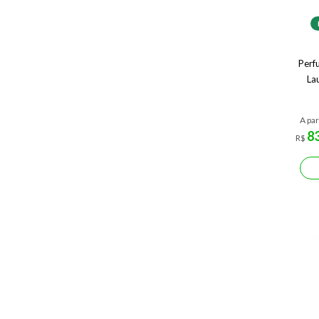
Perf
La
A par
8
R$