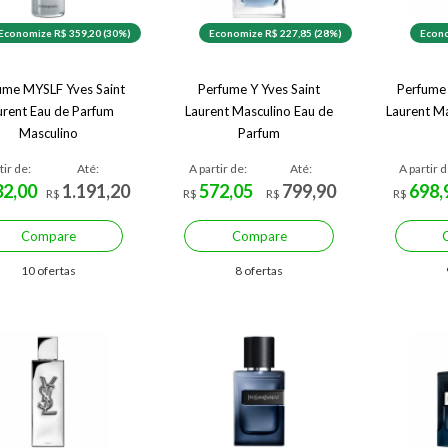
Economize R$ 359,20 (30%)
Economize R$ 227,85 (28%)
Econo
ume MYSLF Yves Saint
Perfume Y Yves Saint
Perfume 
urent Eau de Parfum
Laurent Masculino Eau de
Laurent M
Masculino
Parfum
tir de:
Até:
A partir de:
Até:
A partir d
32,00
1.191,20
572,05
799,90
698,
R$
R$
R$
R$
Compare
Compare
10 ofertas
8 ofertas