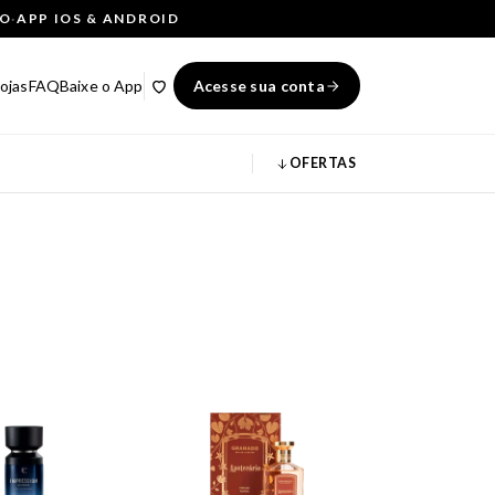
ÇO
·
APP IOS & ANDROID
ojas
FAQ
Baixe o App
Acesse sua conta
OFERTAS