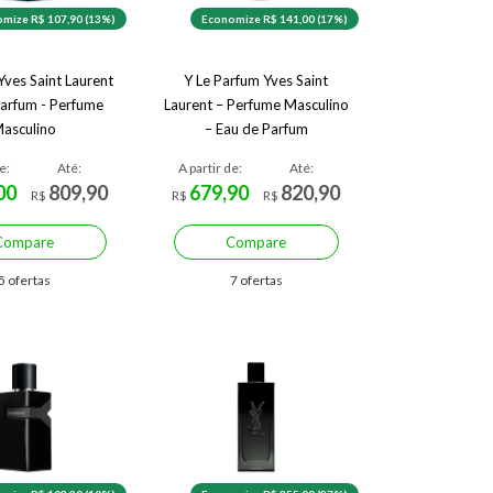
mize R$ 107,90 (13%)
Economize R$ 141,00 (17%)
Yves Saint Laurent
Y Le Parfum Yves Saint
arfum - Perfume
Laurent – Perfume Masculino
asculino
– Eau de Parfum
e:
Até:
A partir de:
Até:
00
809,90
679,90
820,90
R$
R$
R$
Compare
Compare
5 ofertas
7 ofertas