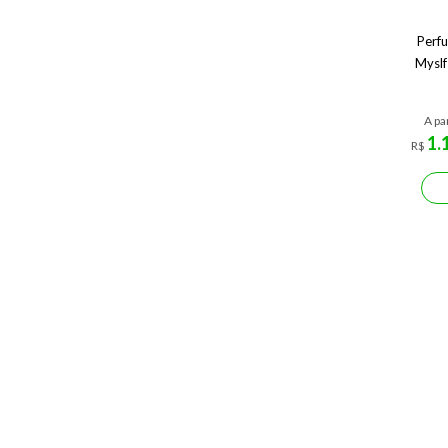
Perfu
Myslf
A par
1.
R$