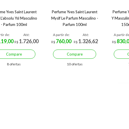
me Yves Saint Laurent
Perfume Yves Saint Laurent
Perfume Y
 L'absolu Ysl Masculino
Myslf Le Parfum Masculino -
Y Masculi
- Parfum 100ml
Parfum 100ml
150m
tir de:
Até:
A partir de:
Até:
A partir de
119,00
1.726,00
760,00
1.326,62
830,
R$
R$
R$
R$
Compare
Compare
8 ofertas
10 ofertas
Economize R$ 457,72 (44%)
Economize R$ 420,01 (36%)