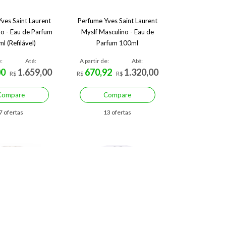
ves Saint Laurent
Perfume Yves Saint Laurent
no - Eau de Parfum
Myslf Masculino - Eau de
l (Refilável)
Parfum 100ml
:
Até:
A partir de:
Até:
00
1.659,00
670,92
1.320,00
R$
R$
R$
Compare
Compare
7 ofertas
13 ofertas