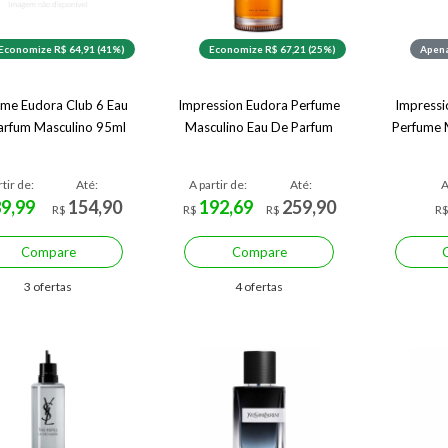
Economize R$ 64,91 (41%)
Economize R$ 67,21 (25%)
Apena
ume Eudora Club 6 Eau
Impression Eudora Perfume
Impressi
arfum Masculino 95ml
Masculino Eau De Parfum
Perfume 
rtir de:
Até:
A partir de:
Até:
A
89,99
154,90
192,69
259,90
R$
R$
R$
R
Compare
Compare
3 ofertas
4 ofertas