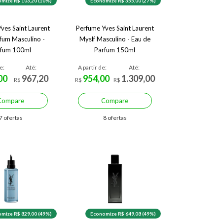
mize R$ 103,20 (10%)
Economize R$ 355,00 (27%)
ves Saint Laurent
Perfume Yves Saint Laurent
rfum Masculino -
Myslf Masculino - Eau de
rfum 100ml
Parfum 150ml
e:
Até:
A partir de:
Até:
00
967,20
954,00
1.309,00
R$
R$
R$
Compare
Compare
7 ofertas
8 ofertas
mize R$ 829,00 (49%)
Economize R$ 649,08 (49%)