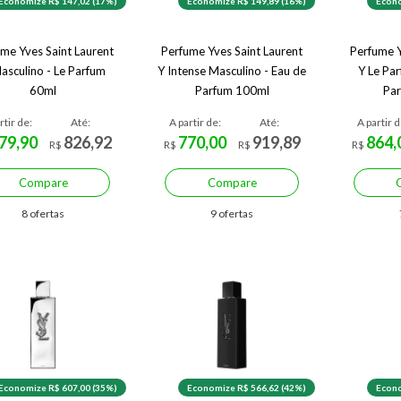
Economize R$ 147,02 (17%)
Economize R$ 149,89 (16%)
Econo
me Yves Saint Laurent
Perfume Yves Saint Laurent
Perfume Y
asculino - Le Parfum
Y Intense Masculino - Eau de
Y Le Pa
60ml
Parfum 100ml
Pa
rtir de:
Até:
A partir de:
Até:
A partir d
79,90
826,92
770,00
919,89
864,
R$
R$
R$
R$
Compare
Compare
8 ofertas
9 ofertas
Economize R$ 607,00 (35%)
Economize R$ 566,62 (42%)
Econo