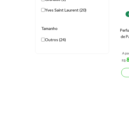
Yves Saint Laurent (20)
Tamanho
Perf
de P
Outros (24)
A pa
R$