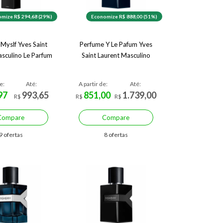
mize R$ 294,68 (29%)
Economize R$ 888,00 (51%)
Myslf Yves Saint
Perfume Y Le Pafum Yves
asculino Le Parfum
Saint Laurent Masculino
e:
Até:
A partir de:
Até:
97
993,65
851,00
1.739,00
R$
R$
R$
Compare
Compare
9 ofertas
8 ofertas