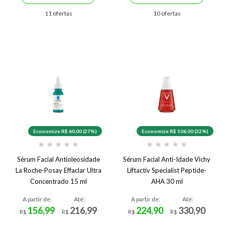
11 ofertas
10 ofertas
Economize R$ 60,00 (27%)
Economize R$ 106,00 (32%)
★
★
★
★
★
★
★
★
★
★
Sérum Facial Antioleosidade
Sérum Facial Anti-Idade Vichy
La Roche-Posay Effaclar Ultra
Liftactiv Specialist Peptide-
Concentrado 15 ml
AHA 30 ml
A partir de:
Até:
A partir de:
Até:
156,99
216,99
224,90
330,90
R$
R$
R$
R$