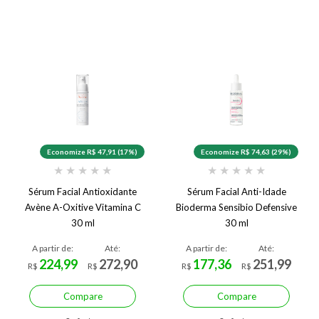
Economize R$ 47,91 (17%)
Economize R$ 74,63 (29%)
★
★
★
★
★
★
★
★
★
★
Sérum Facial Antioxidante
Sérum Facial Anti-Idade
Avène A-Oxitive Vitamina C
Bioderma Sensibio Defensive
30 ml
30 ml
A partir de:
Até:
A partir de:
Até:
224,99
272,90
177,36
251,99
R$
R$
R$
R$
Compare
Compare