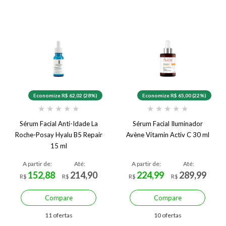
Economize R$ 62,02 (28%)
Economize R$ 65,00 (22%)
★
★
★
★
★
★
★
★
★
★
Sérum Facial Anti-Idade La
Sérum Facial Iluminador
Roche-Posay Hyalu B5 Repair
Avène Vitamin Activ C 30 ml
15 ml
A partir de:
Até:
A partir de:
Até:
152,88
214,90
224,99
289,99
R$
R$
R$
R$
Compare
Compare
11 ofertas
10 ofertas