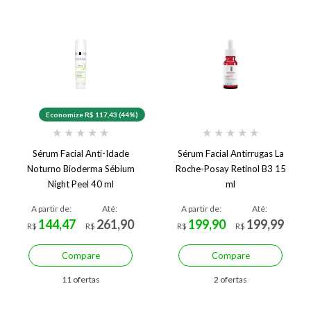
Economize R$ 117,43 (44%)
★
★
★
★
★
★
★
★
★
★
Sérum Facial Anti-Idade
Sérum Facial Antirrugas La
Noturno Bioderma Sébium
Roche-Posay Retinol B3 15
Night Peel 40 ml
ml
A partir de:
Até:
A partir de:
Até:
144,47
261,90
199,90
199,99
R$
R$
R$
R$
Compare
Compare
11 ofertas
2 ofertas