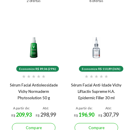
2 ofertas
8 ofertas
Economize R$ 89,06 (29%)
Economize R$ 110,89 (36%)
★
★
★
★
★
★
★
★
★
★
Sérum Facial Antioleosidade
Sérum Facial Anti-Idade Vichy
Vichy Normaderm
Liftactiv Supreme H.A.
Phytosolution 50 g
Epidermic Filler 30 ml
A partir de:
Até:
A partir de:
Até:
209,93
298,99
196,90
307,79
R$
R$
R$
R$
Compare
Compare