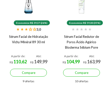
Economize R$ 39,37 (26%)
Economize R$ 59,00 (35%)
★
★
★
★
★
★
★
★
★
★
3,0
Sérum Facial de Hidratação
Sérum Facial Redutor de
Vichy Minéral 89 30 ml
Poros Ácido Agárico
Bioderma Sébium Pore
Refiner 30 ml
A partir de:
Até:
A partir de:
Até:
110,62
149,99
104,99
163,99
R$
R$
R$
R$
Compare
Compare
9 ofertas
10 ofertas