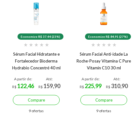
Economize R$ 37,44 (23%)
Economize R$ 84,91 (27%)
★
★
★
★
★
★
★
★
★
★
Sérum Facial Hidratante e
Sérum Facial Anti-idade La
Fortalecedor Bioderma
Roche-Posay Vitamina C Pure
Hydrabio Concentré 40 ml
Vitamin C10 30 ml
A partir de:
Até:
A partir de:
Até:
122,46
159,90
225,99
310,90
R$
R$
R$
R$
Compare
Compare
9 ofertas
9 ofertas