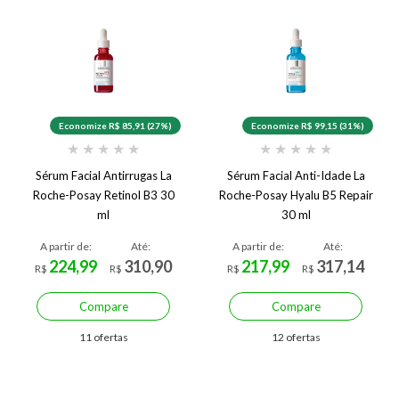
Economize R$ 85,91 (27%)
Economize R$ 99,15 (31%)
★
★
★
★
★
★
★
★
★
★
Sérum Facial Antirrugas La
Sérum Facial Anti-Idade La
Roche-Posay Retinol B3 30
Roche-Posay Hyalu B5 Repair
ml
30 ml
A partir de:
Até:
A partir de:
Até:
224,99
310,90
217,99
317,14
R$
R$
R$
R$
Compare
Compare
11 ofertas
12 ofertas