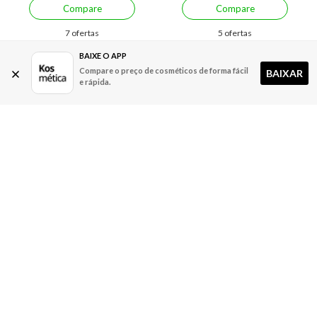
Compare
Compare
7 ofertas
5 ofertas
BAIXE O APP
Compare o preço de cosméticos de forma fácil
BAIXAR
e rápida.
Economize R$ 17,01 (20%)
Economize R$ 15,09 (5%)
Sérum Facial Anti-Idade
Sérum Facial Anti-Idade Pore
Creamy Drops 30 ml
Minimizer Eucerin Hyaluron-
Filler 30 ml
A partir de:
Até:
A partir de:
Até:
67,99
85,00
244,90
259,99
R$
R$
R$
R$