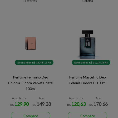
4 ofertas
1 oferta
Economize R$ 19,48 (13%)
Economize R$ 50,03 (29%)
Perfume Feminino Deo
Perfume Masculino Deo
Colônia Eudora Velvet Cristal
Colônia Eudora H 100ml
100ml
A partir de:
Até:
A partir de:
Até:
129,90
149,38
120,63
170,66
R$
R$
R$
R$
Compare
Compare