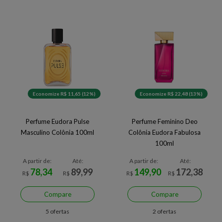
Economize R$ 11,65 (12%)
Economize R$ 22,48 (13%)
Perfume Eudora Pulse
Perfume Feminino Deo
Masculino Colônia 100ml
Colônia Eudora Fabulosa
100ml
A partir de:
Até:
A partir de:
Até:
78,34
89,99
149,90
172,38
R$
R$
R$
R$
Compare
Compare
5 ofertas
2 ofertas