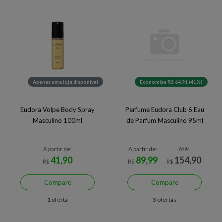
Apenas uma loja disponível
Economize R$ 64,91 (41%)
Eudora Volpe Body Spray
Perfume Eudora Club 6 Eau
Masculino 100ml
de Parfum Masculino 95ml
A partir de:
A partir de:
Até:
41,90
89,99
154,90
R$
R$
R$
Compare
Compare
1 oferta
3 ofertas