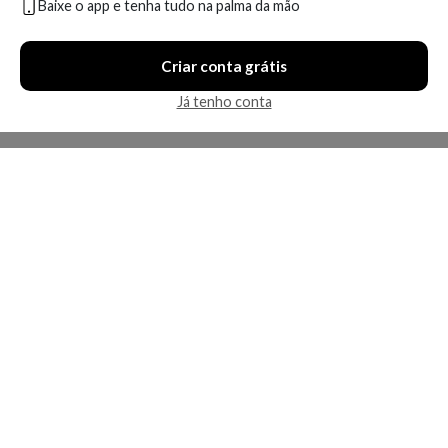
Baixe o app e tenha tudo na palma da mão
Compare
Compare
Criar conta grátis
5 ofertas
2 ofertas
Já tenho conta
Economize R$ 61,00 (39%)
Economize R$ 369,01 (77%)
Perfume Masculino Deo
Intention For Man Eudora
Colônia Eudora Club 6 Fever
Perfume Masculino Colonia
95ml
A partir de:
Até:
A partir de:
Até: