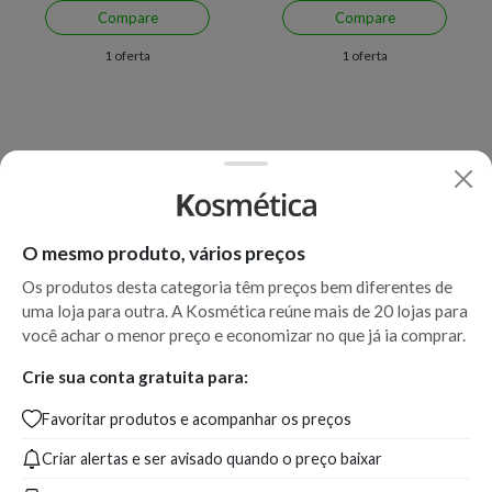
Compare
Compare
1 oferta
1 oferta
O mesmo produto, vários preços
Os produtos desta categoria têm preços bem diferentes de
uma loja para outra. A Kosmética reúne mais de 20 lojas para
Economize R$ 105,89 (35%)
Economize R$ 90,00 (33%)
você achar o menor preço e economizar no que já ia comprar.
Perfume Feminino Deo
Perfume Feminino Eau de
Crie sua conta gratuita para:
Colônia Eudora Golden 75ml
Parfum Eudora La Victorie
Favoritar produtos e acompanhar os preços
Intense 75ml
Criar alertas e ser avisado quando o preço baixar
A partir de:
Até:
A partir de:
Até:
192,99
298,88
179,90
269,90
R$
R$
R$
R$