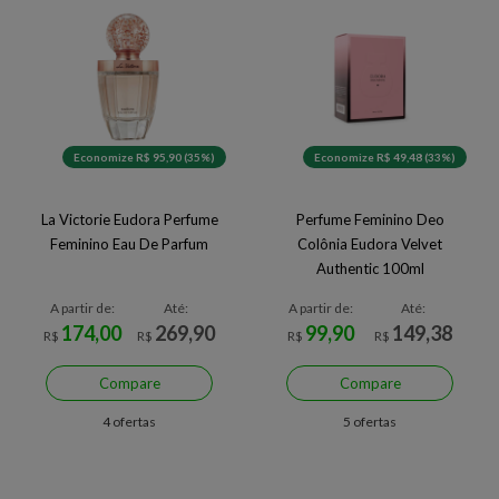
Economize R$ 95,90 (35%)
Economize R$ 49,48 (33%)
La Victorie Eudora Perfume
Perfume Feminino Deo
Feminino Eau De Parfum
Colônia Eudora Velvet
Authentic 100ml
A partir de:
Até:
A partir de:
Até:
174,00
269,90
99,90
149,38
R$
R$
R$
R$
Compare
Compare
4 ofertas
5 ofertas