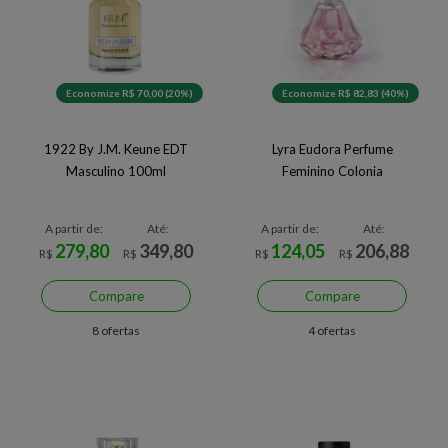
Economize R$ 70,00 (20%)
Economize R$ 82,83 (40%)
1922 By J.M. Keune EDT
Lyra Eudora Perfume
Masculino 100ml
Feminino Colonia
A partir de:
Até:
A partir de:
Até:
279,80
349,80
124,05
206,88
R$
R$
R$
R$
Compare
Compare
8 ofertas
4 ofertas