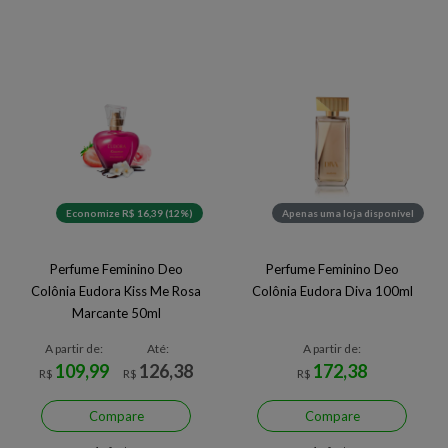
Economize R$ 16,39 (12%)
Apenas uma loja disponível
Perfume Feminino Deo
Perfume Feminino Deo
Colônia Eudora Kiss Me Rosa
Colônia Eudora Diva 100ml
Marcante 50ml
A partir de:
Até:
A partir de:
109,99
126,38
172,38
R$
R$
R$
Compare
Compare