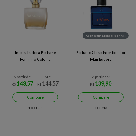
Apenas uma loja disponível
Imensi Eudora Perfume
Perfume Close Intention For
Feminino Colônia
Man Eudora
A partir de:
Até:
A partir de:
143,57
144,57
139,90
R$
R$
R$
Compare
Compare
4 ofertas
1 oferta