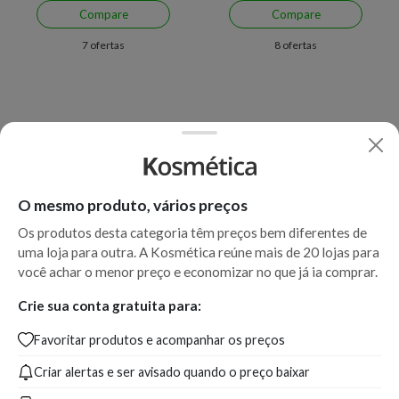
Compare
Compare
7 ofertas
8 ofertas
O mesmo produto, vários preços
Os produtos desta categoria têm preços bem diferentes de
uma loja para outra. A Kosmética reúne mais de 20 lojas para
Economize R$ 74,13 (43%)
Economize R$ 47,00 (33%)
você achar o menor preço e economizar no que já ia comprar.
Protetor Solar Corporal
Protetor Solar Facial Matte
Crie sua conta gratuita para:
Bioderma Photoderm Eau
FPS 50+ Bioderma
Favoritar produtos e acompanhar os preços
Solaire Anti-Ox FPS50 200
Photoderm M Dourée 40 ml
ml
Criar alertas e ser avisado quando o preço baixar
A partir de:
Até:
A partir de:
Até:
95,86
169,99
92,90
139,90
R$
R$
R$
R$