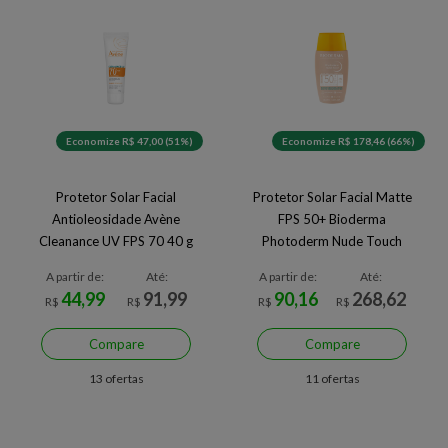
Economize R$ 47,00 (51%)
Economize R$ 178,46 (66%)
Protetor Solar Facial
Protetor Solar Facial Matte
Antioleosidade Avène
FPS 50+ Bioderma
Cleanance UV FPS 70 40 g
Photoderm Nude Touch
Muito Claro 40 ml
A partir de:
Até:
A partir de:
Até:
44,99
91,99
90,16
268,62
R$
R$
R$
R$
Compare
Compare
13 ofertas
11 ofertas