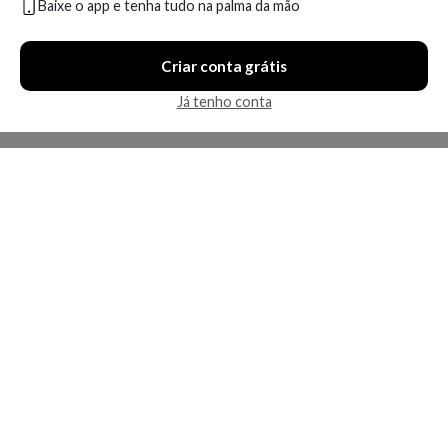
Baixe o app e tenha tudo na palma da mão
Compare
Compare
Criar conta grátis
4 ofertas
4 ofertas
Já tenho conta
Protetor Solar Facial
Protetor Solar Facial Cetaphil
Bioderma Photoderm Spot
– Sun Light FPS60 Sem Cor
Age50+ 40 ml
50ml
A partir de:
A partir de: