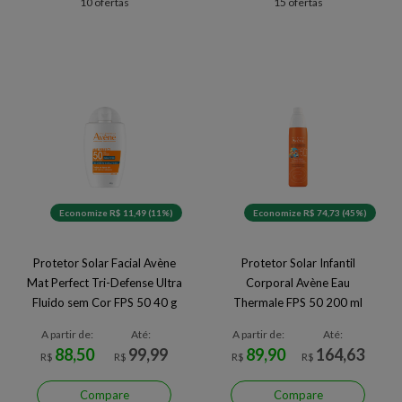
10 ofertas
15 ofertas
Economize R$ 11,49 (11%)
Economize R$ 74,73 (45%)
Protetor Solar Facial Avène
Protetor Solar Infantil
Mat Perfect Tri-Defense Ultra
Corporal Avène Eau
Fluido sem Cor FPS 50 40 g
Thermale FPS 50 200 ml
A partir de:
Até:
A partir de:
Até:
88,50
99,99
89,90
164,63
R$
R$
R$
R$
Compare
Compare