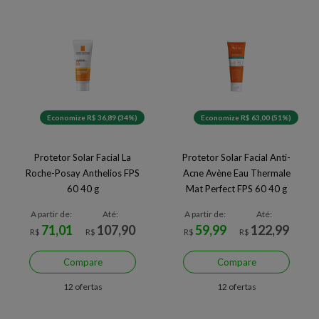
Economize R$ 36,89 (34%)
Economize R$ 63,00 (51%)
Protetor Solar Facial La
Protetor Solar Facial Anti-
Roche-Posay Anthelios FPS
Acne Avène Eau Thermale
60 40 g
Mat Perfect FPS 60 40 g
A partir de:
Até:
A partir de:
Até:
71,01
107,90
59,99
122,99
R$
R$
R$
R$
Compare
Compare
12 ofertas
12 ofertas