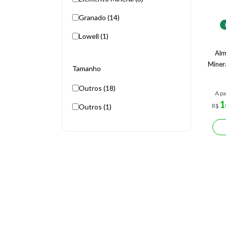
Granado (14)
Lowell (1)
Alm
Miner
Tamanho
Outros (18)
A pa
1
R$
Outros (1)