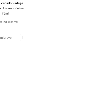
Granado Vintage
 Unissex - Parfum
75ml
o indisponível
Em breve