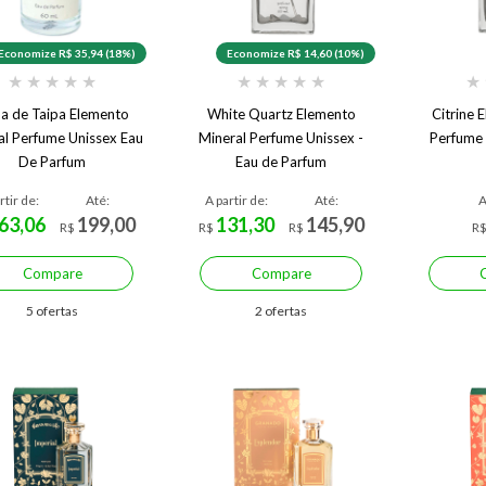
Economize R$ 35,94 (18%)
Economize R$ 14,60 (10%)
★
★
★
★
★
★
★
★
★
★
★
a de Taipa Elemento
White Quartz Elemento
Citrine 
al Perfume Unissex Eau
Mineral Perfume Unissex -
Perfume 
De Parfum
Eau de Parfum
rtir de:
Até:
A partir de:
Até:
A
63,06
199,00
131,30
145,90
R$
R$
R$
R
Compare
Compare
5 ofertas
2 ofertas