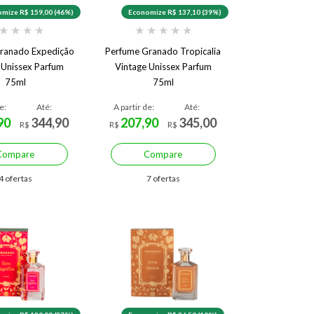
mize R$ 159,00 (46%)
Economize R$ 137,10 (39%)
★
★
★
★
★
★
★
★
★
ranado Expedição
Perfume Granado Tropicalia
 Unissex Parfum
Vintage Unissex Parfum
75ml
75ml
e:
Até:
A partir de:
Até:
90
344,90
207,90
345,00
R$
R$
R$
Compare
Compare
4 ofertas
7 ofertas