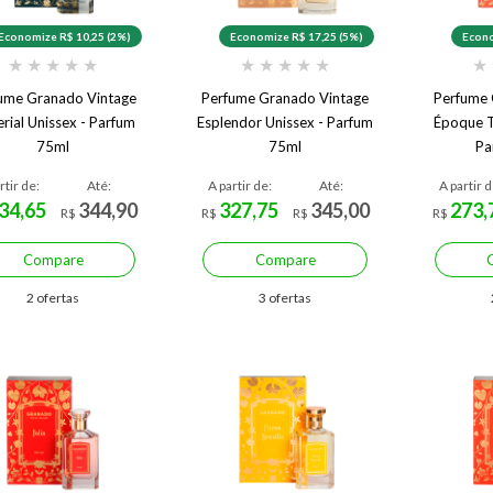
Economize R$ 10,25 (2%)
Economize R$ 17,25 (5%)
Econo
★
★
★
★
★
★
★
★
★
★
★
ume Granado Vintage
Perfume Granado Vintage
Perfume 
rial Unissex - Parfum
Esplendor Unissex - Parfum
Époque T
75ml
75ml
Pa
rtir de:
Até:
A partir de:
Até:
A partir d
34,65
344,90
327,75
345,00
273,
R$
R$
R$
R$
Compare
Compare
2 ofertas
3 ofertas