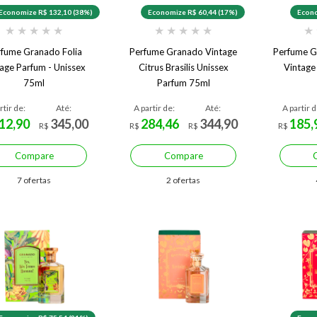
Economize R$ 132,10 (38%)
Economize R$ 60,44 (17%)
Econo
★
★
★
★
★
★
★
★
★
★
★
rfume Granado Folia
Perfume Granado Vintage
Perfume G
age Parfum - Unissex
Citrus Brasilis Unissex
Vintage
75ml
Parfum 75ml
rtir de:
Até:
A partir de:
Até:
A partir d
12,90
345,00
284,46
344,90
185,
R$
R$
R$
R$
Compare
Compare
7 ofertas
2 ofertas