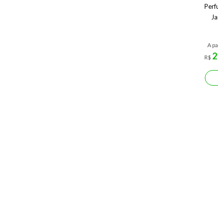
Perf
Ja
A pa
2
R$