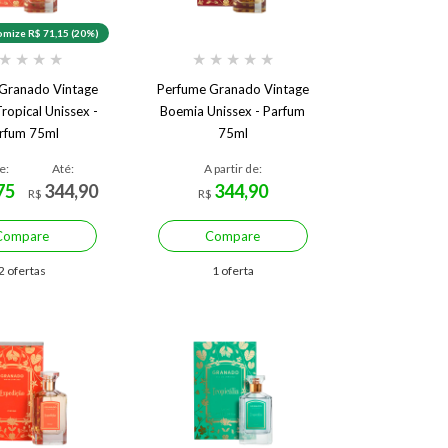
mize R$ 71,15 (20%)
★
★
★
★
★
★
★
★
★
Granado Vintage
Perfume Granado Vintage
ropical Unissex -
Boemia Unissex - Parfum
rfum 75ml
75ml
e:
Até:
A partir de:
75
344,90
344,90
R$
R$
Compare
Compare
2 ofertas
1 oferta