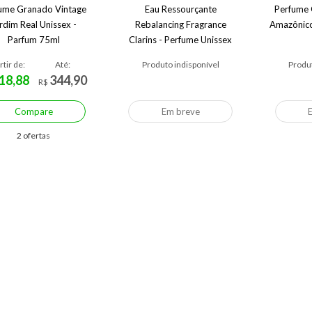
ume Granado Vintage
Eau Ressourçante
Perfume 
rdim Real Unissex -
Rebalancing Fragrance
Amazônico
Parfum 75ml
Clarins - Perfume Unissex
rtir de:
Até:
Produto indisponível
Produt
18,88
344,90
R$
Compare
Em breve
2 ofertas