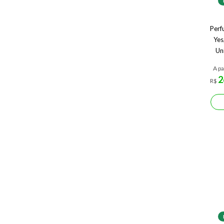
Perf
Yes
Un
A pa
2
R$