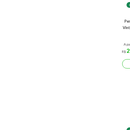
Pe
Vint
A pa
2
R$