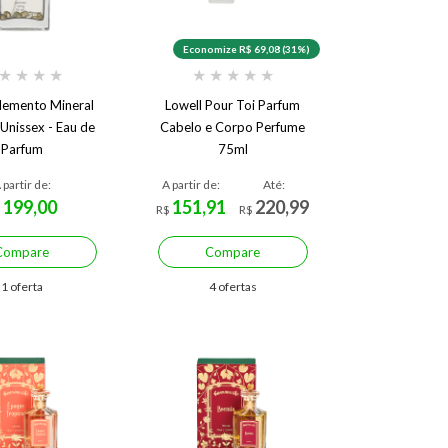
Economize R$ 69,08 (31%)
★
★
★
★
★
★
★
★
★
Elemento Mineral
Lowell Pour Toi Parfum
Unissex - Eau de
Cabelo e Corpo Perfume
Parfum
75ml
 partir de:
A partir de:
Até:
199,00
151,91
220,99
$
R$
R$
Compare
Compare
1 oferta
4 ofertas