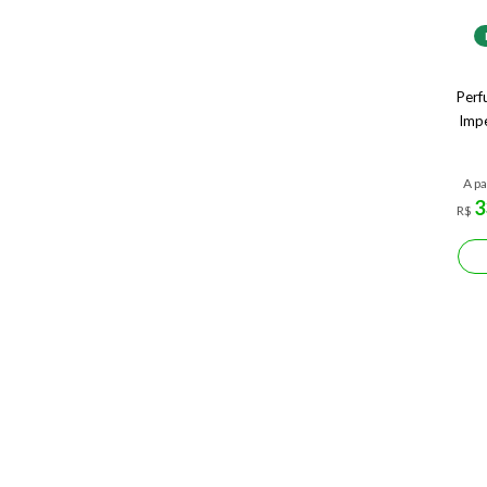
Perf
Impe
A pa
3
R$