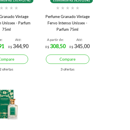
mize R$ 130,99 (37%)
Economize R$ 36,50 (10%)
★
★
★
★
★
★
★
★
★
Granado Vintage
Perfume Granado Vintage
n Unissex - Parfum
Fervo Intenso Unissex -
75ml
Parfum 75ml
e:
Até:
A partir de:
Até:
91
344,90
308,50
345,00
R$
R$
R$
Compare
Compare
2 ofertas
3 ofertas