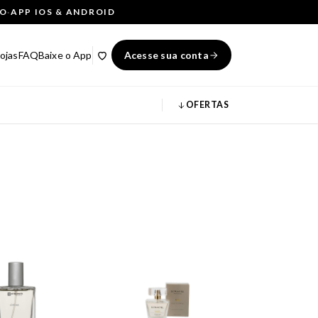
ÇO
·
APP IOS & ANDROID
ojas
FAQ
Baixe o App
Acesse sua conta
OFERTAS