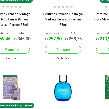
Economize R$ 75,54 (21%)
Econo
★
★
★
★
★
★
★
★
★
★
★
ume Granado Vintage
Perfume Granado Nostalgia
Perfume 
, Nós Temos Banana
Vintage Unissex - Parfum
Flora Mag
issex - Parfum 75ml
75ml
rtir de:
Até:
A partir de:
Até:
A partir d
69,46
345,00
257,90
258,75
213,
R$
R$
R$
R$
Compare
Compare
2 ofertas
5 ofertas
Economize R$ 126,02 (36%)