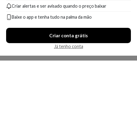
Criar alertas e ser avisado quando o preço baixar
A partir de:
A partir de:
19,99
30,99
R$
R$
Baixe o app e tenha tudo na palma da mão
Compare
Compare
Criar conta grátis
1 oferta
1 oferta
Já tenho conta
Apenas uma loja disponível
Apenas uma loja disponível
Condicionador Cauterização
Shampoo Cauterização
Cauter Restore Forever Liss
Cauter Restore Forever Liss