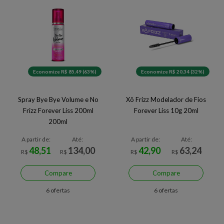
Economize R$ 85,49 (63%)
Economize R$ 20,34 (32%)
Spray Bye Bye Volume e No
Xô Frizz Modelador de Fios
Frizz Forever Liss 200ml
Forever Liss 10g 20ml
200ml
A partir de:
Até:
A partir de:
Até:
48,51
134,00
42,90
63,24
R$
R$
R$
R$
Compare
Compare
6 ofertas
6 ofertas