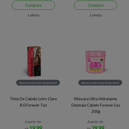
Compare
Compare
1 oferta
1 oferta
Apenas uma loja disponível
Apenas uma loja disponível
Tinta De Cabelo Loiro Claro
Máscara Ultra Hidratante
8.0 Forever Ton
Desmaia Cabelo Forever Liss
200g
A partir de:
A partir de:
19,99
29,99
R$
R$