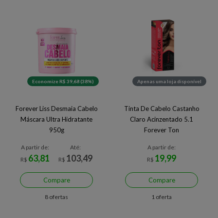
Economize R$ 39,68 (38%)
Apenas uma loja disponível
Forever Liss Desmaia Cabelo
Tinta De Cabelo Castanho
Máscara Ultra Hidratante
Claro Acinzentado 5.1
950g
Forever Ton
A partir de:
Até:
A partir de:
63,81
103,49
19,99
R$
R$
R$
Compare
Compare
8 ofertas
1 oferta