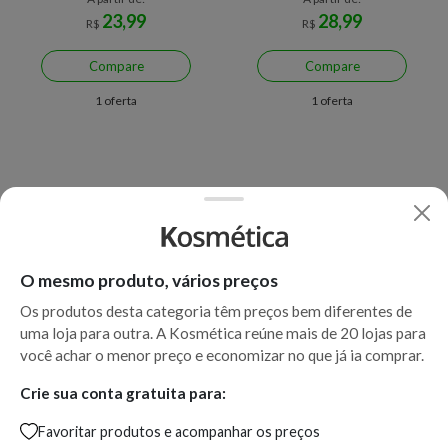
23,99
28,99
R$
R$
Compare
Compare
1 oferta
1 oferta
O mesmo produto, vários preços
Os produtos desta categoria têm preços bem diferentes de
uma loja para outra. A Kosmética reúne mais de 20 lojas para
Apenas uma loja disponível
Apenas uma loja disponível
você achar o menor preço e economizar no que já ia comprar.
Tinta De Cabelo Loiro
Condicionador Banho De
Crie sua conta gratuita para:
Acinzentado 8.1 Forever Ton
Verniz Forever Liss 200g
Favoritar produtos e acompanhar os preços