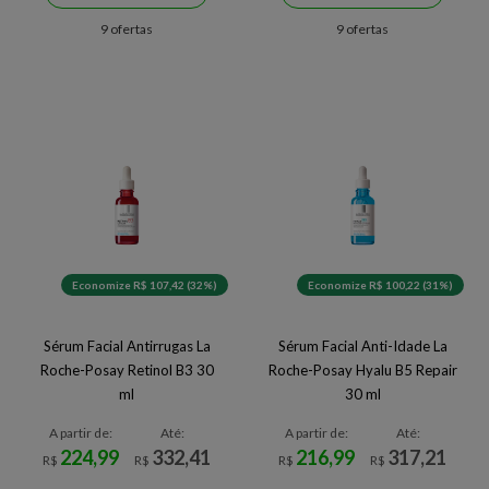
9 ofertas
9 ofertas
Economize R$ 107,42 (32%)
Economize R$ 100,22 (31%)
Sérum Facial Antirrugas La
Sérum Facial Anti-Idade La
Roche-Posay Retinol B3 30
Roche-Posay Hyalu B5 Repair
ml
30 ml
A partir de:
Até:
A partir de:
Até:
224,99
332,41
216,99
317,21
R$
R$
R$
R$