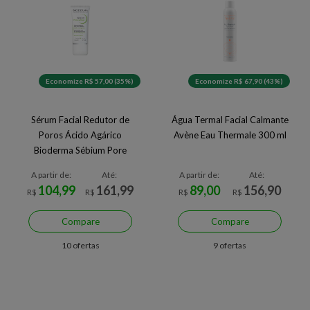
Economize R$ 57,00 (35%)
Economize R$ 67,90 (43%)
Sérum Facial Redutor de
Água Termal Facial Calmante
Poros Ácido Agárico
Avène Eau Thermale 300 ml
Bioderma Sébium Pore
Refiner 30 ml
A partir de:
Até:
A partir de:
Até:
104,99
161,99
89,00
156,90
R$
R$
R$
R$
Compare
Compare
10 ofertas
9 ofertas