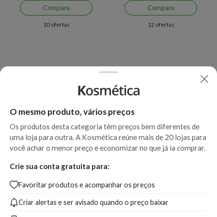
Compare
Compare
10 ofertas
12 ofertas
O mesmo produto, vários preços
Os produtos desta categoria têm preços bem diferentes de
uma loja para outra. A Kosmética reúne mais de 20 lojas para
Economize R$ 69,91 (17%)
Economize R$ 117,43 (44%)
você achar o menor preço e economizar no que já ia comprar.
Creme Antirrugas Facial
Sérum Facial Anti-Idade
Crie sua conta gratuita para:
Proxylane Efeito Lifting Vichy
Noturno Bioderma Sébium
Favoritar produtos e acompanhar os preços
Neovadiol Menopausa 50 g
Night Peel 40 ml
Criar alertas e ser avisado quando o preço baixar
A partir de:
Até:
A partir de:
Até:
329,99
399,90
144,47
261,90
R$
R$
R$
R$