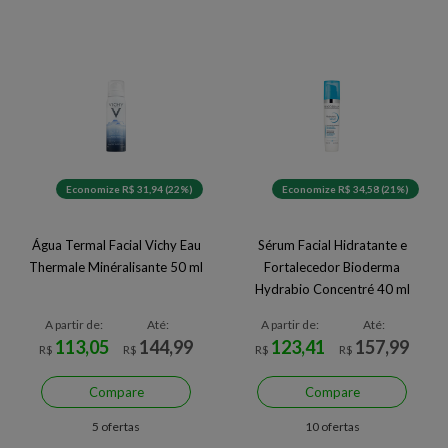
Economize R$ 31,94 (22%)
Economize R$ 34,58 (21%)
Água Termal Facial Vichy Eau
Sérum Facial Hidratante e
Thermale Minéralisante 50 ml
Fortalecedor Bioderma
Hydrabio Concentré 40 ml
A partir de:
Até:
A partir de:
Até:
113,05
144,99
123,41
157,99
R$
R$
R$
R$
Compare
Compare
5 ofertas
10 ofertas