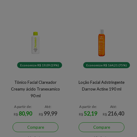
Economize R$ 19,09 (19%)
Economize R$ 164,21 (75%)
Tônico Facial Clareador
Loção Facial Adstringente
Creamy ácido Tranexamico
Darrow Actine 190 ml
90 ml
A partir de:
Até:
A partir de:
Até:
80,90
99,99
52,19
216,40
R$
R$
R$
R$
Compare
Compare