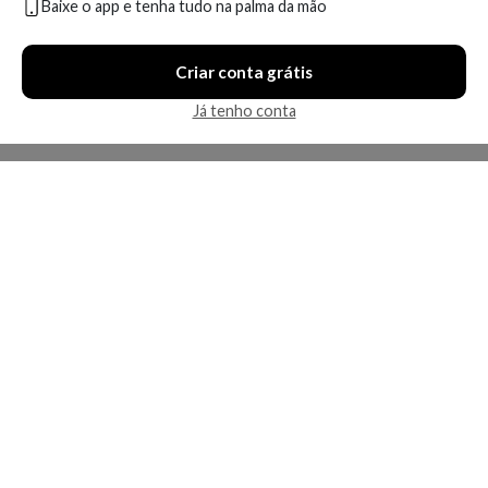
Baixe o app e tenha tudo na palma da mão
Compare
Compare
Criar conta grátis
8 ofertas
11 ofertas
Já tenho conta
Economize R$ 62,02 (28%)
Sérum Facial Antirrugas La
Sérum Facial Anti-Idade La
Roche-Posay Retinol B3 15
Roche-Posay Hyalu B5 Repair
ml
15 ml
A partir de:
Até:
A partir de:
Até: