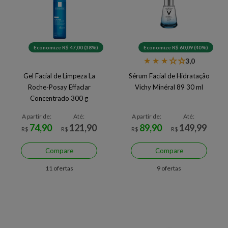
Economize R$ 47,00 (38%)
Economize R$ 60,09 (40%)
★
★
★
★
★
3,0
Gel Facial de Limpeza La
Sérum Facial de Hidratação
Roche-Posay Effaclar
Vichy Minéral 89 30 ml
Concentrado 300 g
A partir de:
Até:
A partir de:
Até:
74,90
121,90
89,90
149,99
R$
R$
R$
R$
Compare
Compare
11 ofertas
9 ofertas