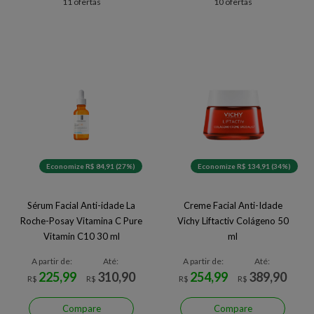
11 ofertas
10 ofertas
Economize R$ 84,91 (27%)
Economize R$ 134,91 (34%)
Sérum Facial Anti-idade La
Creme Facial Anti-Idade
Roche-Posay Vitamina C Pure
Vichy Liftactiv Colágeno 50
Vitamin C10 30 ml
ml
A partir de:
Até:
A partir de:
Até:
225,99
310,90
254,99
389,90
R$
R$
R$
R$
Compare
Compare