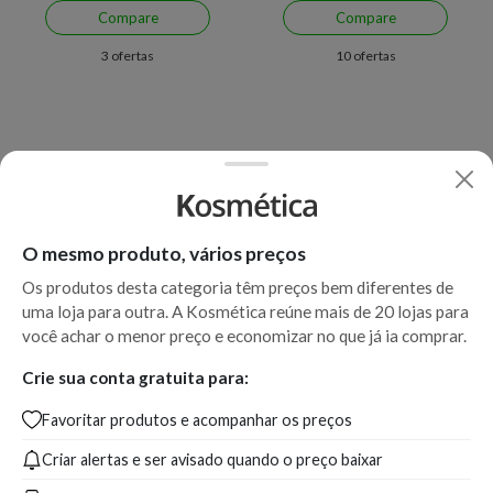
Compare
Compare
3 ofertas
10 ofertas
O mesmo produto, vários preços
Os produtos desta categoria têm preços bem diferentes de
uma loja para outra. A Kosmética reúne mais de 20 lojas para
Economize R$ 110,26 (59%)
Economize R$ 86,49 (36%)
você achar o menor preço e economizar no que já ia comprar.
Escova Esfoliante para
Escova de Cabelo The
Crie sua conta gratuita para:
Cabelos Tangle Teezer Scalp
Ultimate Detangler Chrome
Favoritar produtos e acompanhar os preços
Brush
Criar alertas e ser avisado quando o preço baixar
A partir de:
Até:
A partir de:
Até:
74,01
184,27
147,51
234,00
R$
R$
R$
R$