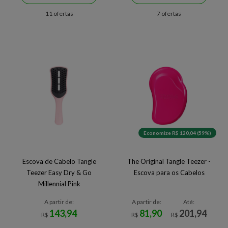
11 ofertas
7 ofertas
Economize R$ 120,04 (59%)
Escova de Cabelo Tangle
The Original Tangle Teezer -
Teezer Easy Dry & Go
Escova para os Cabelos
Millennial Pink
A partir de:
A partir de:
Até:
143,94
81,90
201,94
R$
R$
R$