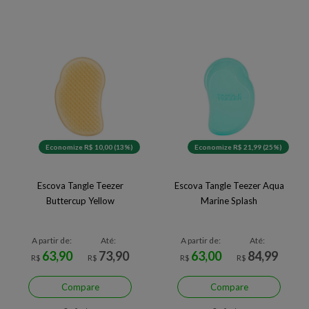
Economize R$ 10,00 (13%)
Economize R$ 21,99 (25%)
Escova Tangle Teezer
Escova Tangle Teezer Aqua
Buttercup Yellow
Marine Splash
A partir de:
Até:
A partir de:
Até:
63,90
73,90
63,00
84,99
R$
R$
R$
R$
Compare
Compare