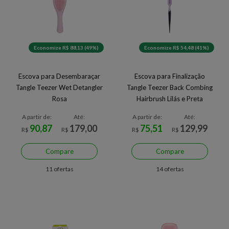
Economize R$ 88,13 (49%)
Economize R$ 54,48 (41%)
Escova para Desembaraçar
Escova para Finalização
Tangle Teezer Wet Detangler
Tangle Teezer Back Combing
Rosa
Hairbrush Lilás e Preta
A partir de:
Até:
A partir de:
Até:
90,87
179,00
75,51
129,99
R$
R$
R$
R$
Compare
Compare
11 ofertas
14 ofertas