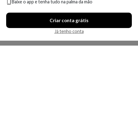
Baixe o app e tenha tudo na palma da mão
Compare
Compare
Criar conta grátis
9 ofertas
11 ofertas
Já tenho conta
Economize R$ 50,79 (24%)
Economize R$ 8,09 (3%)
Escova para Cabelos - Tangle
Escova Modeladora Tangle
Teezer Blow Styling Round
Teezer - Round Tool Large
Tool Small
A partir de:
Até:
A partir de:
Até: