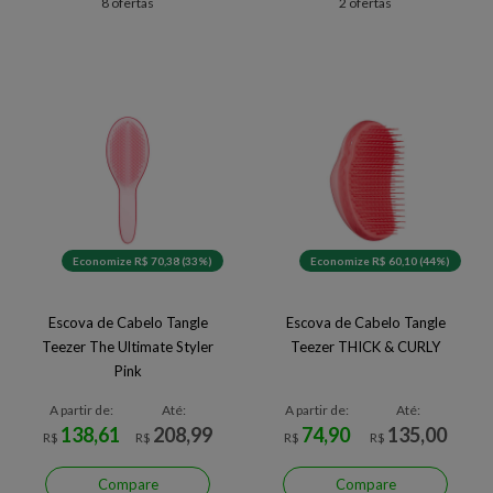
8 ofertas
2 ofertas
Economize R$ 70,38 (33%)
Economize R$ 60,10 (44%)
Escova de Cabelo Tangle
Escova de Cabelo Tangle
Teezer The Ultimate Styler
Teezer THICK & CURLY
Pink
A partir de:
Até:
A partir de:
Até:
138,61
208,99
74,90
135,00
R$
R$
R$
R$
Compare
Compare