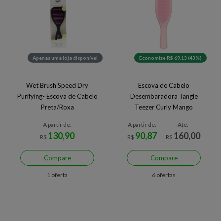
Apenas uma loja disponível
Economize R$ 69,13 (43%)
Wet Brush Speed Dry
Escova de Cabelo
Purifying- Escova de Cabelo
Desembaradora Tangle
Preta/Roxa
Teezer Curly Mango
A partir de:
A partir de:
Até:
130,90
90,87
160,00
R$
R$
R$
Compare
Compare
1 oferta
6 ofertas