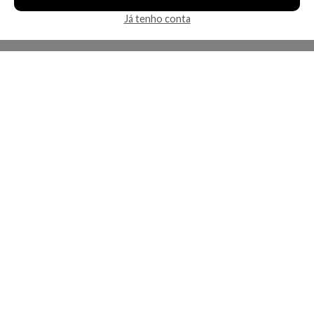
Já tenho conta
A Kosmética
Redes Sociais
Baixe o App
Sobre nós
Contato
FAQ