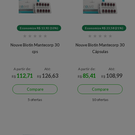
Economize R$ 13,92 (10%)
Economize R$ 23,58 (21%)
★
★
★
★
★
★
★
★
★
★
Nouve Biotin Mantecorp 30
Nouve Biotin Mantecorp 30
cps
Cápsulas
A partir de:
Até:
A partir de:
Até:
112,71
126,63
85,41
108,99
R$
R$
R$
R$
Compare
Compare
5 ofertas
10 ofertas