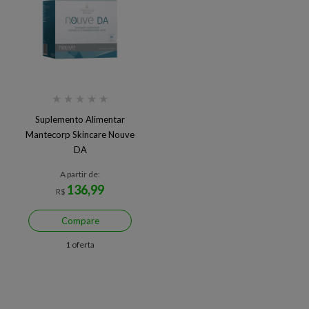
★
★
★
★
★
Suplemento Alimentar
Mantecorp Skincare Nouve
DA
A partir de:
136,99
R$
Compare
1 oferta