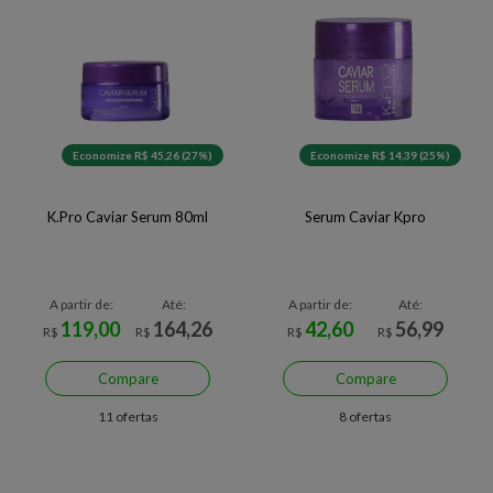
Economize R$ 45,26 (27%)
Economize R$ 14,39 (25%)
K.Pro Caviar Serum 80ml
Serum Caviar Kpro
A partir de:
Até:
A partir de:
Até:
119,00
164,26
42,60
56,99
R$
R$
R$
R$
Compare
Compare
11 ofertas
8 ofertas