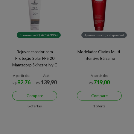
Economize R$ 47,14 (33%)
Apenas uma loja disponível
Rejuvenescedor com
Modelador Clarins Multi-
Proteção Solar FPS 20
Intensive Bálsamo
Mantecorp Skincare Ivy C
Corpo e Colo
A partir de:
Até:
A partir de:
92,76
139,90
719,00
R$
R$
R$
Compare
Compare
8 ofertas
1 oferta