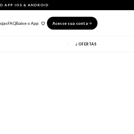
ÇO
·
APP IOS & ANDROID
ojas
FAQ
Baixe o App
Acesse sua conta
OFERTAS