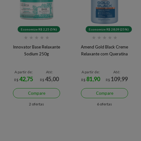
Economize R$ 2,25 (5%)
Economize R$ 28,09 (25%)
★
★
★
★
★
★
★
★
★
★
Innovator Base Relaxante
Amend Gold Black Creme
Sodium 250g
Relaxante com Queratina
A partir de:
Até:
A partir de:
Até:
42,75
45,00
81,90
109,99
R$
R$
R$
R$
Compare
Compare
2 ofertas
6 ofertas