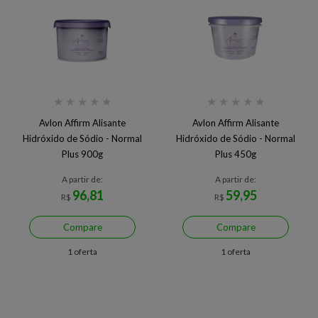
★
★
★
★
★
★
★
★
★
★
Avlon Affirm Alisante
Avlon Affirm Alisante
Hidróxido de Sódio - Normal
Hidróxido de Sódio - Normal
Plus 900g
Plus 450g
A partir de:
A partir de:
96,81
59,95
R$
R$
Compare
Compare
1 oferta
1 oferta