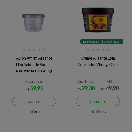
Economize R$ 20,60 (41%)
★
★
★
★
★
★
★
★
★
★
Avlon Affirm Alisante
Creme Alisante Lola
Hidróxido de Sódio -
Cosmetics Vintage Girls
Resistente Plus 450g
A partir de:
A partir de:
Até:
59,95
29,30
49,90
R$
R$
R$
Compare
Compare
1 oferta
10 ofertas