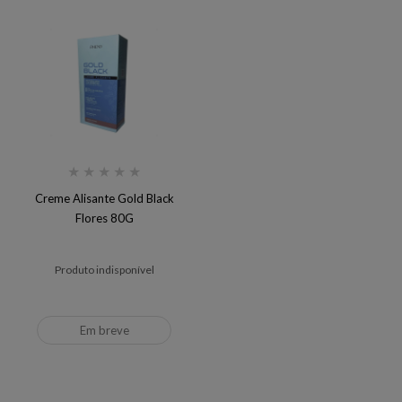
★
★
★
★
★
Creme Alisante Gold Black
Flores 80G
Produto indisponível
Em breve