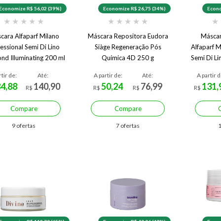
Economize R$ 56,02 (39%)
Economize R$ 26,75 (34%)
Econo
★
★
★
★
★
★
★
★
★
★
★
cara Alfaparf Milano
Máscara Repositora Eudora
Máscar
essional Semi Di Lino
Siàge Regeneração Pós
Alfaparf M
nd Illuminating 200 ml
Química 4D 250 g
Semi Di Li
rtir de:
Até:
A partir de:
Até:
A partir d
84,88
140,90
50,24
76,99
131,
R$
R$
R$
R$
Compare
Compare
9 ofertas
7 ofertas
1