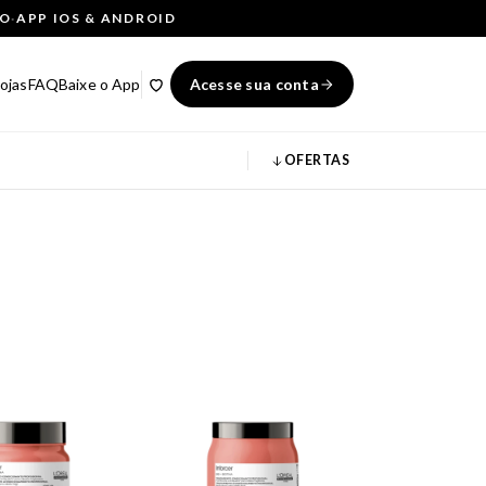
ÇO
·
APP IOS & ANDROID
ojas
FAQ
Baixe o App
Acesse sua conta
OFERTAS