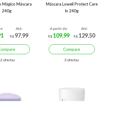
so Mágico Máscara
Máscara Lowell Protect Care
240g
In 240g
de:
Até:
A partir de:
Até:
91
97,99
109,99
129,50
R$
R$
R$
Compare
Compare
2 ofertas
3 ofertas
mize R$ 60,09 (42%)
Economize R$ 52,00 (29%)
 Alfaparf Milano
Máscara Alfaparf Milano
onal Semi di Lino
Professional Semi Di Lino