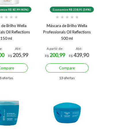
mize R$ 82,99 (40%)
Economize R$ 238,91 (54%)
★
★
★
★
★
★
★
★
★
 de Brilho Wella
Máscara de Brilho Wella
als Oil Reflections
Professionals Oil Reflections
150 ml
500 ml
e:
Até:
A partir de:
Até:
00
205,99
200,99
439,90
R$
R$
R$
Compare
Compare
8 ofertas
13 ofertas