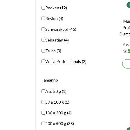
Redken (12)
Revlon (4)
Más
Prof
Schwarzkopf (45)
Diamo
Sebastian (4)
A pa
Truss (3)
R$
Wella Professionals (2)
Tamanho
Até 50 g (1)
50 a 100 g (1)
100 a 200 g (4)
200 a 500 g (38)