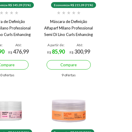
mize R$ 345,09 (72%)
Economize R$ 215,09 (71%)
★
★
★
★
★
★
★
★
★
a de Definição
Máscara de Definição
ilano Professional
Alfaparf Milano Professional
no Curls Enhancing
Semi Di Lino Curls Enhancing
500 ml
200 ml
e:
Até:
A partir de:
Até:
90
476,99
85,90
300,99
R$
R$
R$
Compare
Compare
0 ofertas
9 ofertas