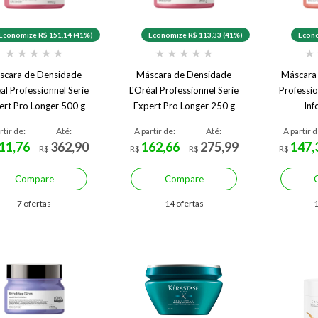
Economize R$ 151,14 (41%)
Economize R$ 113,33 (41%)
Econo
★
★
★
★
★
★
★
★
★
★
★
scara de Densidade
Máscara de Densidade
Máscara 
al Professionnel Serie
L'Oréal Professionnel Serie
Professio
ert Pro Longer 500 g
Expert Pro Longer 250 g
Inf
rtir de:
Até:
A partir de:
Até:
A partir d
11,76
362,90
162,66
275,99
147,
R$
R$
R$
R$
Compare
Compare
7 ofertas
14 ofertas
1