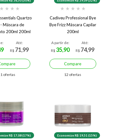
mize R$ 36,50 (50%)
Economize R$ 39,09 (52%)
★
★
★
★
★
★
★
★
★
ssentials Quartzo
Cadiveu Professional Bye
 - Máscara de
Bye Frizz Máscara Capilar
nto 200ml 200ml
200ml
de:
Até:
A partir de:
Até:
49
71,99
35,90
74,99
R$
R$
R$
Compare
Compare
1 ofertas
12 ofertas
mize R$ 17,08 (17%)
Economize R$ 19,51 (15%)