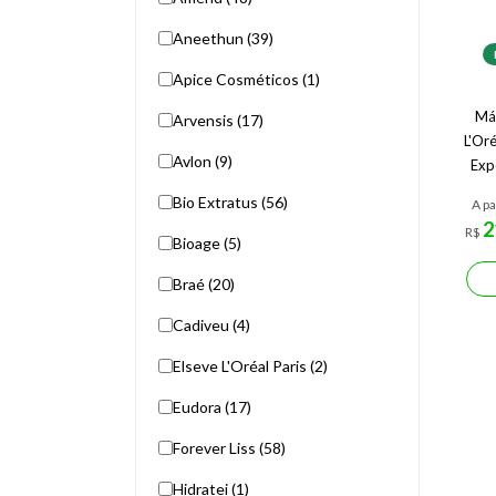
Aneethun (39)
Apice Cosméticos (1)
Má
Arvensis (17)
L'Oré
Avlon (9)
Exp
Bio Extratus (56)
A pa
2
R$
Bioage (5)
Braé (20)
Cadiveu (4)
Elseve L'Oréal Paris (2)
Eudora (17)
Forever Liss (58)
Hidratei (1)