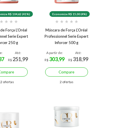
mize R$ 104,62 (41%)
Economize R$ 15,00 (4%)
★
★
★
★
★
★
★
★
★
de Força L'Oréal
Máscara de Força L'Oréal
nnel Serie Expert
Professionnel Serie Expert
orcer 250 g
Inforcer 500 g
e:
Até:
A partir de:
Até:
37
251,99
303,99
318,99
R$
R$
R$
Compare
Compare
2 ofertas
2 ofertas