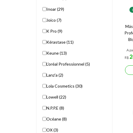
Inoar (29)
Joico (7)
Másc
K Pro (9)
Prof
Bl
Kérastase (11)
A pa
Keune (13)
2
R$
L'oréal Professionnel (5)
Lanz'a (2)
Lola Cosmetics (30)
Lowell (22)
N.P.P.E (8)
Océane (8)
OX (3)