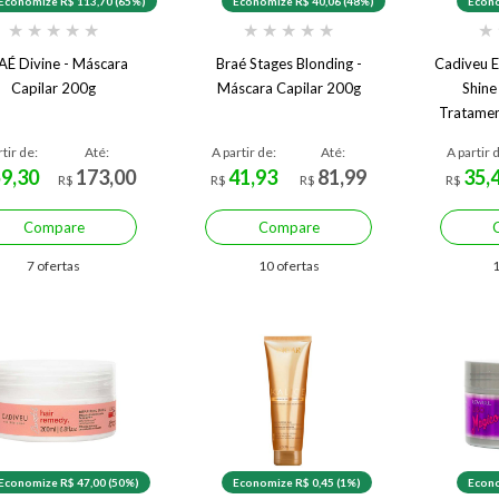
Economize R$ 113,70 (65%)
Economize R$ 40,06 (48%)
Econo
★
★
★
★
★
★
★
★
★
★
★
AÉ Divine - Máscara
Braé Stages Blonding -
Cadiveu E
Capilar 200g
Máscara Capilar 200g
Shine
Tratame
rtir de:
Até:
A partir de:
Até:
A partir 
59,30
173,00
41,93
81,99
35,
R$
R$
R$
R$
Compare
Compare
7 ofertas
10 ofertas
1
Economize R$ 47,00 (50%)
Economize R$ 0,45 (1%)
Econo