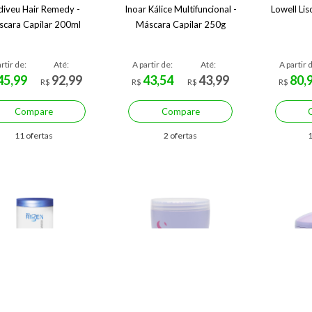
diveu Hair Remedy -
Inoar Kálice Multifuncional -
Lowell Li
cara Capilar 200ml
Máscara Capilar 250g
rtir de:
Até:
A partir de:
Até:
A partir 
45,99
92,99
43,54
43,99
80,
R$
R$
R$
R$
Compare
Compare
11 ofertas
2 ofertas
1
Economize R$ 58,60 (30%)
Economize R$ 58,00 (32%)
Econo
cara Alfaparf Milano
Máscara Alfaparf Milano
Máscara
fessional Real Rigen
Professional Semi di Lino
Professi