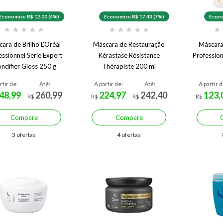
Economize R$ 12,00 (4%)
Economize R$ 17,43 (7%)
Econo
★
★
★
★
★
★
★
★
★
★
★
ara de Brilho L'Oréal
Máscara de Restauração
Máscara
essionnel Serie Expert
Kérastase Résistance
Profession
ondifier Gloss 250 g
Thérapiste 200 ml
rtir de:
Até:
A partir de:
Até:
A partir d
48,99
260,99
224,97
242,40
123,
R$
R$
R$
R$
Compare
Compare
3 ofertas
4 ofertas