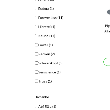
Eudora (1)
Forever Liss (11)
Pi
Hidratei (1)
Alf
Keune (17)
Lowell (1)
Redken (2)
Schwarzkopf (5)
Senscience (1)
Truss (1)
Tamanho
Até 50 g (1)