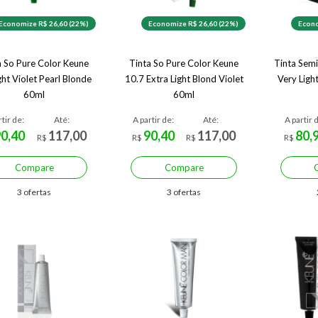
Economize R$ 26,60 (22%)
Economize R$ 26,60 (22%)
Econo
a So Pure Color Keune
Tinta So Pure Color Keune
Tinta Sem
ght Violet Pearl Blonde
10.7 Extra Light Blond Violet
Very Ligh
60ml
60ml
rtir de:
Até:
A partir de:
Até:
A partir 
90,40
117,00
90,40
117,00
80,
R$
R$
R$
R$
Compare
Compare
3 ofertas
3 ofertas