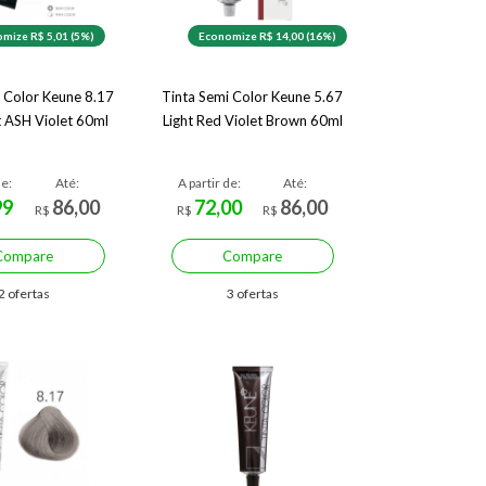
mize R$ 5,01 (5%)
Economize R$ 14,00 (16%)
i Color Keune 8.17
Tinta Semi Color Keune 5.67
t ASH Violet 60ml
Light Red Violet Brown 60ml
de:
Até:
A partir de:
Até:
99
86,00
72,00
86,00
R$
R$
R$
Compare
Compare
2 ofertas
3 ofertas