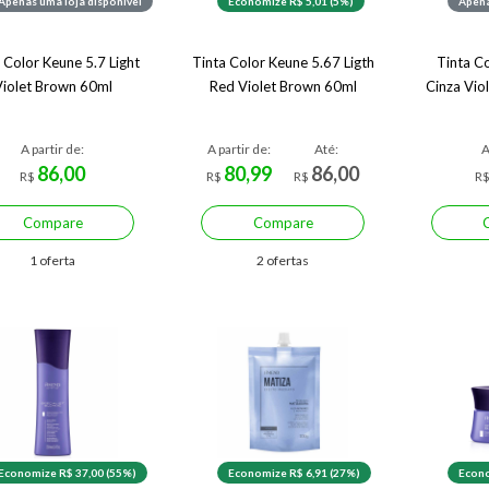
Apenas uma loja disponível
Economize R$ 5,01 (5%)
Apena
 Color Keune 5.7 Light
Tinta Color Keune 5.67 Ligth
Tinta C
Violet Brown 60ml
Red Violet Brown 60ml
Cinza Vio
A partir de:
A partir de:
Até:
A
86,00
80,99
86,00
R$
R$
R$
R
Compare
Compare
1 oferta
2 ofertas
Economize R$ 37,00 (55%)
Economize R$ 6,91 (27%)
Econo