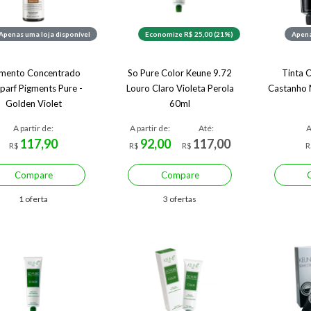
Apenas uma loja disponível
Economize R$ 25,00 (21%)
Apena
gmento Concentrado
So Pure Color Keune 9.72
Tinta 
aparf Pigments Pure -
Louro Claro Violeta Perola
Castanho 
Golden Violet
60ml
A partir de:
A partir de:
Até:
A
117,90
92,00
117,00
R$
R$
R$
R
Compare
Compare
1 oferta
3 ofertas