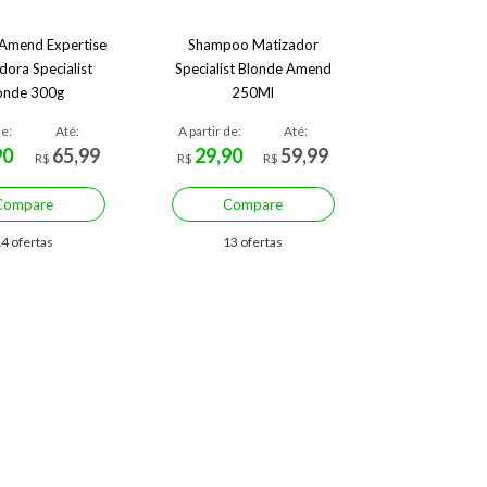
Amend Expertise
Shampoo Matizador
dora Specialist
Specialist Blonde Amend
onde 300g
250Ml
de:
Até:
A partir de:
Até:
90
65,99
29,90
59,99
R$
R$
R$
Compare
Compare
4 ofertas
13 ofertas
mize R$ 124,82 (31%)
Economize R$ 52,17 (58%)