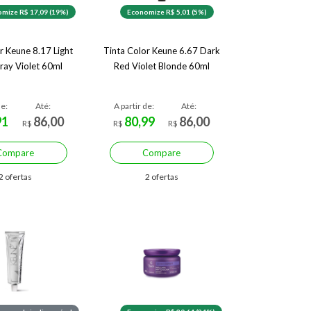
mize R$ 17,09 (19%)
Economize R$ 5,01 (5%)
r Keune 8.17 Light
Tinta Color Keune 6.67 Dark
ray Violet 60ml
Red Violet Blonde 60ml
de:
Até:
A partir de:
Até:
91
86,00
80,99
86,00
R$
R$
R$
Compare
Compare
2 ofertas
2 ofertas