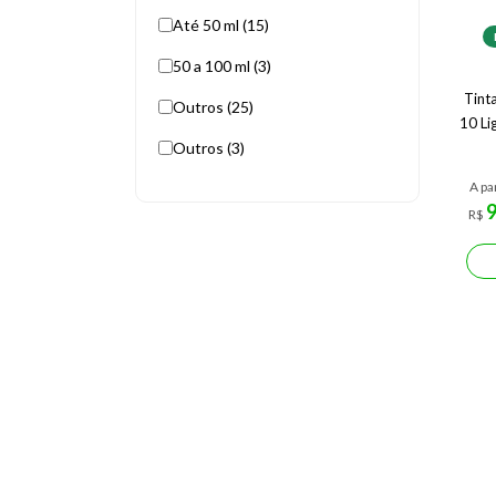
Até 50 ml (15)
50 a 100 ml (3)
Tint
Outros (25)
10 Li
Outros (3)
A pa
R$