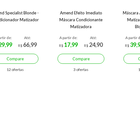
d Specialist Blonde -
Amend Efeito Imediato
Máscara 
icionador Matizador
Máscara Condicionante
Matiza
Matizadora
Bl
rtir de:
Até:
A partir de:
Até:
A partir 
29,99
66,99
17,99
24,90
39,
R$
R$
R$
R$
Compare
Compare
12 ofertas
3 ofertas
1
Economize R$ 66,67 (86%)
Economize R$ 38,40 (47%)
Econo