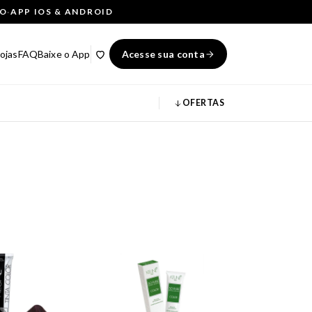
ÇO
·
APP IOS & ANDROID
ojas
FAQ
Baixe o App
Acesse sua conta
OFERTAS