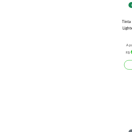
Tinta
Light
A pa
R$