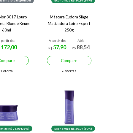
s uma loja disponível
Economize R$ 30,64 (34%)
olor 3017 Louro
Máscara Eudora Siàge
leta Blonde Keune
Matizadora Loiro Expert
60ml
250g
 partir de:
A partir de:
Até:
172,00
57,90
88,54
$
R$
R$
Compare
Compare
1 oferta
6 ofertas
mize R$ 26,09 (39%)
Economize R$ 30,09 (50%)