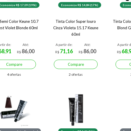
Economize R$ 17,09 (19%)
Economize R$ 14,84 (17%)
Econo
 Semi Color Keune 10.7
Tinta Color Super louro
Tinta Colo
est Violet Blonde 60ml
Cinza Violeta 15.17 Keune
Blond G
60ml
rtir de:
Até:
A partir de:
Até:
A partir 
68,91
86,00
71,16
86,00
68,
R$
R$
R$
R$
Compare
Compare
4 ofertas
2 ofertas