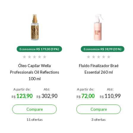
Economize R$ 179,00 (59%)
Economize R$ 38,99 (35%)
★
★
★
★
★
★
★
★
★
★
Óleo Capilar Wella
Fluido Finalizador Braé
Professionals Oil Reflections
Essential 260 ml
100 ml
A partir de:
Até:
A partir de:
Até:
123,90
302,90
72,00
110,99
R$
R$
R$
R$
Compare
Compare
11 ofertas
3 ofertas