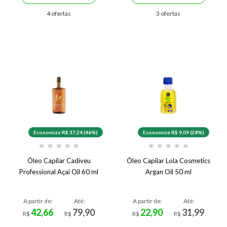
4 ofertas
3 ofertas
Economize R$ 37,24 (46%)
Economize R$ 9,09 (28%)
★
★
★
★
★
★
★
★
★
★
Óleo Capilar Cadiveu
Óleo Capilar Lola Cosmetics
Professional Açaí Oil 60 ml
Argan Oil 50 ml
A partir de:
Até:
A partir de:
Até:
42,66
79,90
22,90
31,99
R$
R$
R$
R$