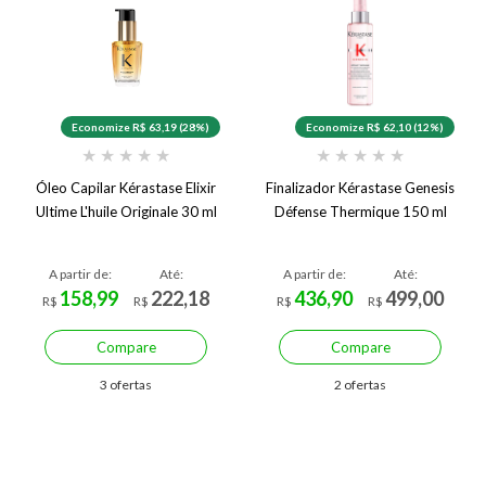
Economize R$ 63,19 (28%)
Economize R$ 62,10 (12%)
★
★
★
★
★
★
★
★
★
★
Óleo Capilar Kérastase Elixir
Finalizador Kérastase Genesis
Ultime L'huile Originale 30 ml
Défense Thermique 150 ml
A partir de:
Até:
A partir de:
Até:
158,99
222,18
436,90
499,00
R$
R$
R$
R$
Compare
Compare
3 ofertas
2 ofertas