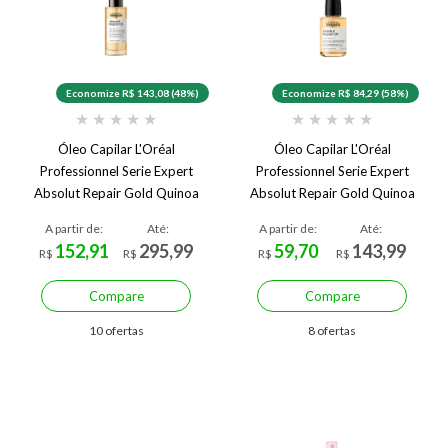
Economize R$ 143,08 (48%)
Economize R$ 84,29 (58%)
★
★
★
★
★
★
★
★
★
★
Óleo Capilar L'Oréal
Óleo Capilar L'Oréal
Professionnel Serie Expert
Professionnel Serie Expert
Absolut Repair Gold Quinoa
Absolut Repair Gold Quinoa
Protein 10 in 1 90 ml
Protein 10 in 1 30 ml
A partir de:
Até:
A partir de:
Até:
152,91
295,99
59,70
143,99
R$
R$
R$
R$
Compare
Compare
10 ofertas
8 ofertas