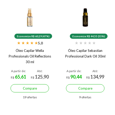
Economize R$ 60,29 (47%)
Economize R$ 44,55 (33%)
★
★
★
★
★
★
★
★
★
★
5,0
Óleo Capilar Wella
Óleo Capilar Sebastian
Professionals Oil Reflections
Professional Dark Oil 30ml
30 ml
A partir de:
Até:
A partir de:
Até:
65,61
125,90
90,44
134,99
R$
R$
R$
R$
Compare
Compare
19 ofertas
9 ofertas