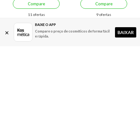
Compare
Compare
11 ofertas
9 ofertas
BAIXE O APP
Compare o preço de cosméticos de forma fácil
BAIXAR
e rápida.
Economize R$ 124,91 (55%)
Economize R$ 2,48 (3%)
Finalizador Antifrizz Truss
Creme de Pentear Eudora
Frizz Zero 260 ml
Siàge Revela os Cachos 4D
500 g
A partir de:
Até:
A partir de:
Até:
100,99
225,90
64,51
66,99
R$
R$
R$
R$