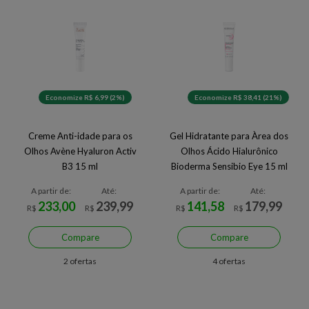
Economize R$ 6,99 (2%)
Economize R$ 38,41 (21%)
Creme Anti-idade para os
Gel Hidratante para Àrea dos
Olhos Avène Hyaluron Activ
Olhos Ácido Hialurônico
B3 15 ml
Bioderma Sensibio Eye 15 ml
A partir de:
Até:
A partir de:
Até:
233,00
239,99
141,58
179,99
R$
R$
R$
R$
Compare
Compare
2 ofertas
4 ofertas