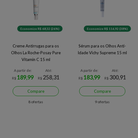
Economize R$ 68,32 (26%)
Economize R$ 116,92 (38%)
Creme Antirrugas para os
Sérum para os Olhos Anti-
Olhos La Roche-Posay Pure
Idade Vichy Supreme 15 ml
Vitamin C 15 ml
A partir de:
Até:
A partir de:
Até:
189,99
258,31
183,99
300,91
R$
R$
R$
R$
Compare
Compare
8 ofertas
9 ofertas