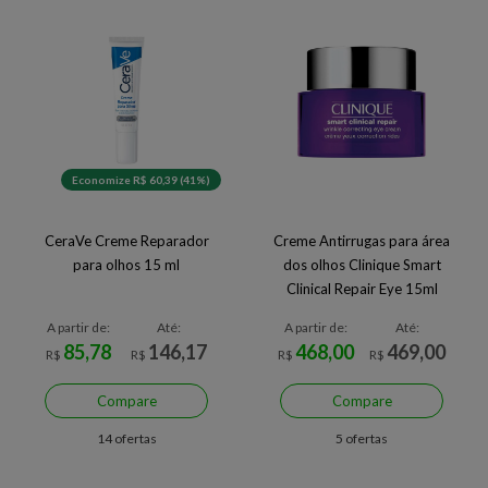
Economize R$ 60,39 (41%)
CeraVe Creme Reparador
Creme Antirrugas para área
para olhos 15 ml
dos olhos Clinique Smart
Clinical Repair Eye 15ml
A partir de:
Até:
A partir de:
Até:
85,78
146,17
468,00
469,00
R$
R$
R$
R$
Compare
Compare
14 ofertas
5 ofertas