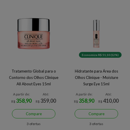
Economize R$ 51,10 (12%)
Tratamento Global para o
Hidratante para Área dos
Contorno dos Olhos Clinique
Olhos Clinique - Moisture
All About Eyes 15ml
Surge Eye 15ml
A partir de:
Até:
A partir de:
Até:
358,90
359,00
358,90
410,00
R$
R$
R$
R$
Compare
Compare
3 ofertas
3 ofertas