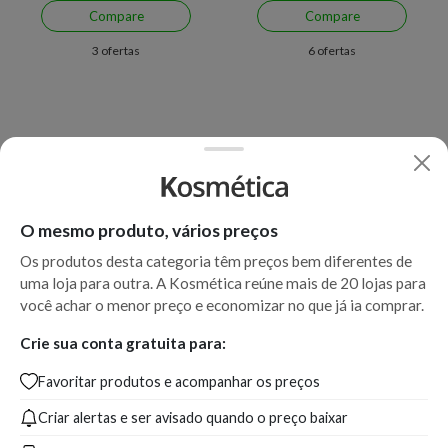
Compare
Compare
3 ofertas
6 ofertas
O mesmo produto, vários preços
Os produtos desta categoria têm preços bem diferentes de
uma loja para outra. A Kosmética reúne mais de 20 lojas para
Economize R$ 52,00 (18%)
Economize R$ 93,00 (33%)
você achar o menor preço e economizar no que já ia comprar.
Creme para Olhos Antirrugas
Clareador de Olheiras Eucerin
Crie sua conta gratuita para:
Eucerin Hy-Fi Elasticity FPS
Anti-Pigment 15ml
Favoritar produtos e acompanhar os preços
20 15ml
Criar alertas e ser avisado quando o preço baixar
A partir de:
Até:
A partir de:
Até:
227,99
279,99
186,99
279,99
R$
R$
R$
R$