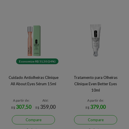
Economize R$ 51,50 (14%)
Cuidado Antiolheiras Clinique
Tratamento para Olheiras
All About Eyes Sérum 15ml
Clinique Even Better Eyes
10ml
A partir de:
Até:
A partir de:
307,50
359,00
379,00
R$
R$
R$
Compare
Compare