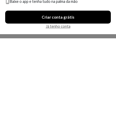
Baixe o app e tenha tudo na palma da mão
Compare
Compare
Criar conta grátis
6 ofertas
6 ofertas
Já tenho conta
Economize R$ 79,90 (22%)
Economize R$ 76,51 (28%)
Pigmentclar Eyes La Roche-
Hyalu B5 Olhos - Creme Anti-
Posay - Tratamento para o
Idade - La Roche-Posay
Contorno dos Olhos
-15ml
A partir de:
Até:
A partir de:
Até: