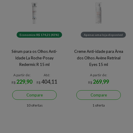
Economize R$ 174,21 (43%)
Apenas uma loja disponível
Sérum para os Olhos Anti-
Creme Anti-idade para Àrea
Idade La Roche-Posay
dos Olhos Avène Retrinal
Redermic R 15 ml
Eyes 15 ml
A partir de:
Até:
A partir de:
229,90
404,11
269,99
R$
R$
R$
Compare
Compare
10 ofertas
1 oferta