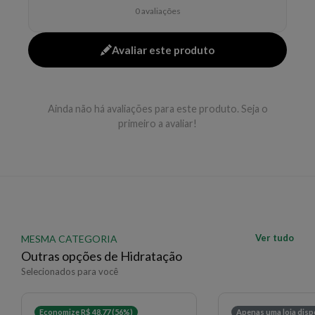
controla o frizz
0 avaliações
desembaraça os fios
deixa toque sedoso e luxuoso
Avaliar este produto
ajuda a dar mais brilho e maciez
Modo de uso
Ainda não há avaliações para este produto. Seja o
Após o shampoo, aplique nos cabelos levemente
primeiro a avaliar!
secos com toalha ou úmidos, distribua no
comprimento e pontas, deixe agir por 2 a 10 minutos
conforme a fonte e enxágue abundantemente.
EAN: 7899706203579 - 182
✨ Descrição gerada por IA a partir de dados das lojas
Ver tudo
MESMA CATEGORIA
Outras opções de Hidratação
Selecionados para você
Economize R$ 48,77 (56%)
Apenas uma loja disp