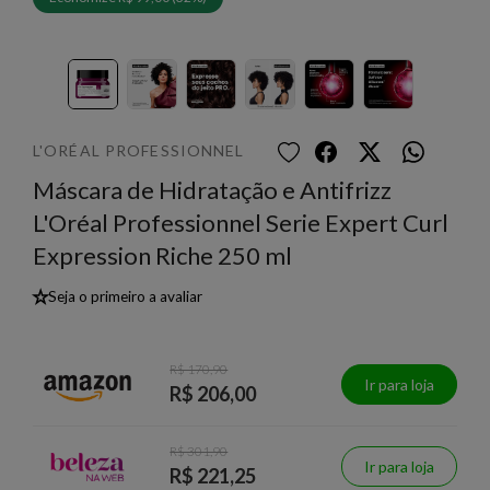
L'ORÉAL PROFESSIONNEL
Máscara de Hidratação e Antifrizz
L'Oréal Professionnel Serie Expert Curl
Expression Riche 250 ml
★
Seja o primeiro a avaliar
R$ 170,90
Ir para loja
R$ 206,00
R$ 301,90
Ir para loja
R$ 221,25