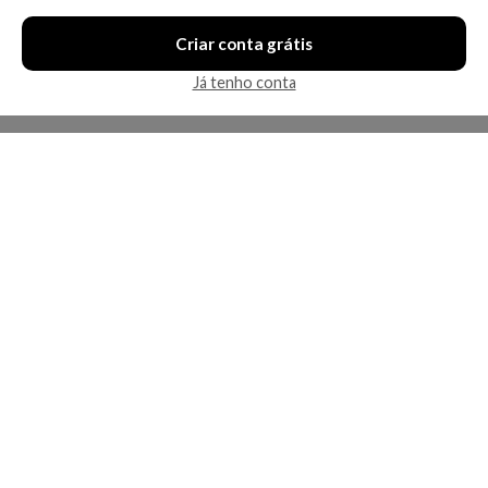
Criar conta grátis
Já tenho conta
A Kosmética
Redes Sociais
Baixe o App
Sobre nós
Contato
FAQ
App
Privacidade
Cookies