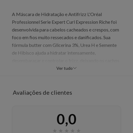
A Máscara de Hidratação e Antifrizz L'Oréal
Professionnel Serie Expert Curl Expression Riche foi
desenvolvida para cabelos cacheados e crespos, com
foco em fios muito ressecados e danificados. Sua
fórmula butter com Glicerina 3%, Urea H e Semente
de Hibisco ajuda a hidratar intensamente,
desembaraçar e controlar o frizz, deixando os cachos
com toque sedoso e aspecto mais saudável. As fontes
Ver tudo
também destacam que o cabelo pode ficar 2x mais
hidratado e 2x mais brilhante, com resultado luxuoso
e macio. É uma máscara de tratamento profissional
Avaliações de clientes
indicada para quem busca nutrição, definição e mais
alinhamento na rotina de cuidados.
0,0
Benefícios
Hidrata intensamente
★
★
★
★
★