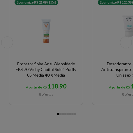
Economize R$ 21,09 (15%)
Economize R$ 120,38 
Protetor Solar Anti-Oleosidade
Desodorante
FPS 70 Vichy Capital Soleil Purify
Antitranspirante
05 Média 40 g Média
Unissex 
118,90
A partir de R$
A partir de R$
8 ofertas
8 ofer