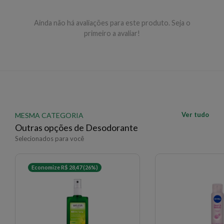
Aplicar nas axilas sobre a pele limpa e seca, de manhã
e/ou à noite. Uso diário.
Ainda não há avaliações para este produto. Seja o
primeiro a avaliar!
EAN: 3337871320362 - 293
✨ Descrição gerada por IA a partir de dados das lojas
Ver tudo
MESMA CATEGORIA
Outras opções de Desodorante
Selecionados para você
Economize R$ 28,47 (26%)