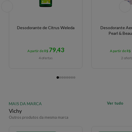
Desodorante de Citrus Weleda
Desodorante Ae
Pearl & Bea
79,43
A partir de R$
A partir de R$
4 ofertas
2 ofer
Ver tudo
MAIS DA MARCA
Vichy
Outros produtos da mesma marca