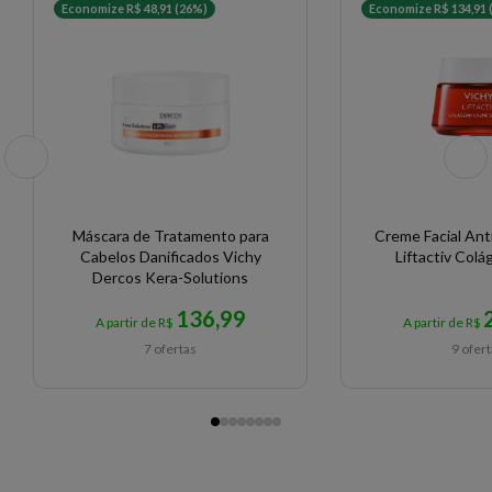
Economize R$ 48,91 (26%)
Economize R$ 134,91 
Máscara de Tratamento para
Creme Facial Ant
Cabelos Danificados Vichy
Liftactiv Colá
Dercos Kera-Solutions
136,99
A partir de R$
A partir de R$
7 ofertas
9 ofer