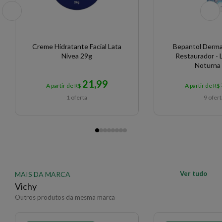
Creme Hidratante Facial Lata
Bepantol Derma
Nivea 29g
Restaurador - L
Noturna
21,99
A partir de R$
A partir de R$
1 oferta
9 ofer
Ver tudo
MAIS DA MARCA
Vichy
Outros produtos da mesma marca