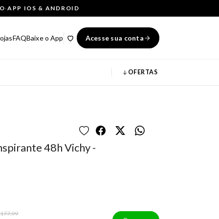
ÇO
·
APP IOS & ANDROID
ojas
FAQ
Baixe o App
Acesse sua conta
OFERTAS
spirante 48h Vichy -
 177,99