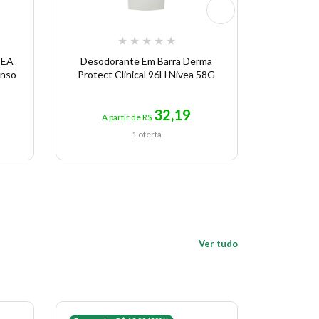
★
★
★
★
★
VEA
Desodorante Em Barra Derma
Eudora 
enso
Protect Clinical 96H Nivea 58G
Desod
32,19
A partir de R$
A p
1 oferta
Ver tudo