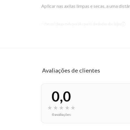
Aplicar nas axilas limpas e secas, a uma dis
EAN: 3337871310592 - 291
✨ Descrição gerada por IA a partir de dados das lojas
Avaliações de clientes
0,0
★
★
★
★
★
0 avaliações