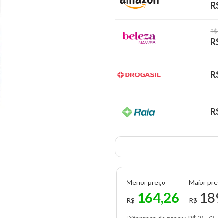
R
R$
R
R
R
Menor preço
Maior pr
164,26
18
R$
R$
Diferença de preço: R$ 25,73