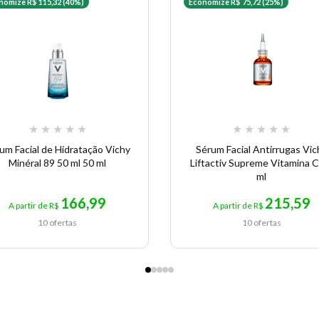
nomize R$ 115,32 (40%)
Economize R$ 75,72 (25%)
★
★
★
★
★
★
★
★
★
★
um Facial de Hidratação Vichy
Sérum Facial Antirrugas Vic
Minéral 89 50 ml 50 ml
Liftactiv Supreme Vitamina C
ml
166,99
215,59
A partir de R$
A partir de R$
10 ofertas
10 ofertas