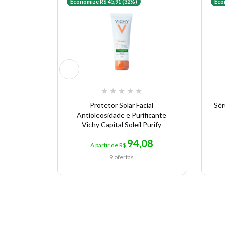
Economize R$ 45,91 (32%)
Eco
★
★
★
★
★
Protetor Solar Facial
Sér
Antioleosidade e Purificante
Vichy Capital Soleil Purify
94,08
A partir de R$
9 ofertas