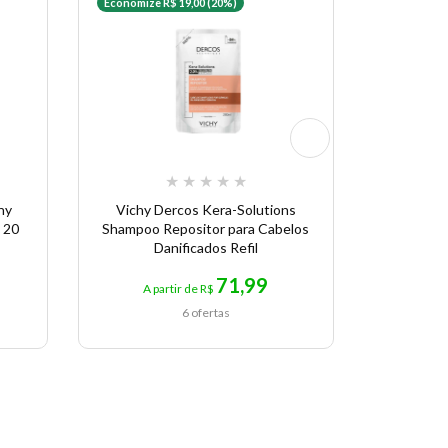
Economize R$ 19,00 (20%)
Economize 
★
★
★
★
★
hy
Vichy Dercos Kera-Solutions
Protetor S
 20
Shampoo Repositor para Cabelos
Soleil Hy
Danificados Refil
71,99
A partir de R$
A p
6 ofertas