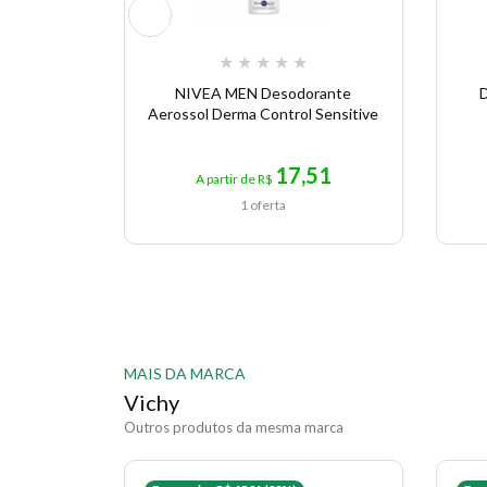
★
★
★
★
★
NIVEA MEN Desodorante
D
Aerossol Derma Control Sensitive
17,51
A partir de R$
1 oferta
MAIS DA MARCA
Vichy
Outros produtos da mesma marca