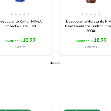
★
★
★
★
★
★
★
★
★
★
esodorante Roll-on NIVEA
Desodorante Hidratante NI
Protect & Care 50ml
Beleza Radiante Cuidado Int
200ml
10,99
18,99
A partir de R$
A partir de R$
1 oferta
2 ofertas