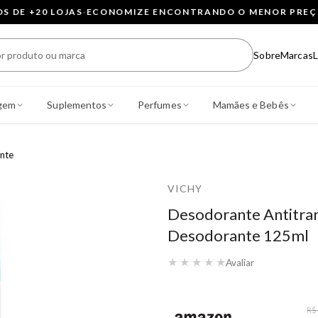
 DE +20 LOJAS
·
ECONOMIZE ENCONTRANDO O MENOR PRE
Sobre
Marcas
L
gem
Suplementos
Perfumes
Mamães e Bebês
nte
VICHY
Desodorante Antitran
Desodorante 125ml
★
★
★
★
★
Avaliar
R$